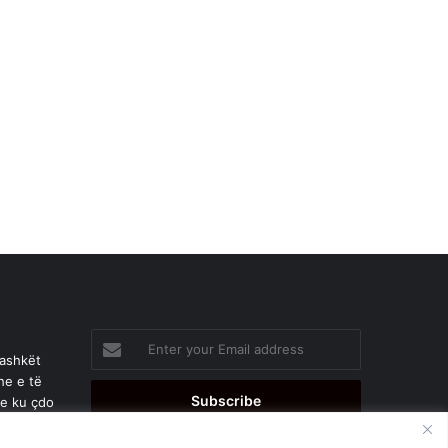
Enter
your
bashkët
Email
he e të
address
je ku çdo