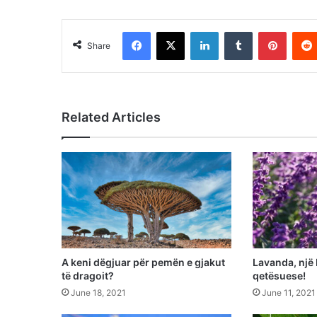
Facebook
X
LinkedIn
Tumblr
Pinter
Share
Related Articles
A keni dëgjuar për pemën e gjakut
Lavanda, një
të dragoit?
qetësuese!
June 18, 2021
June 11, 2021