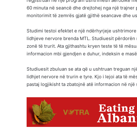
regjistruan në një program ushtrimesh aerobike me b
60 minuta në seancë dhe drejtohej nga një trajner p
monitorimit të zemrës gjatë gjithë seancave dhe us
Studimi testoi efektet e një ndërhyrjeje ushtrimore
lidhjeve nervore brenda MTL. Studiuesit përdorën 
zonë të trurit. Ata gjithashtu kryen teste të të më
informacion mbi gjendjen e duhur, indeksin e masë
Studiuesit zbuluan se ata që u ushtruan treguan një
lidhjet nervore në trurin e tyre. Kjo i lejoi ata t
pastaj logjikisht ta zbatojnë atë informacion në një s