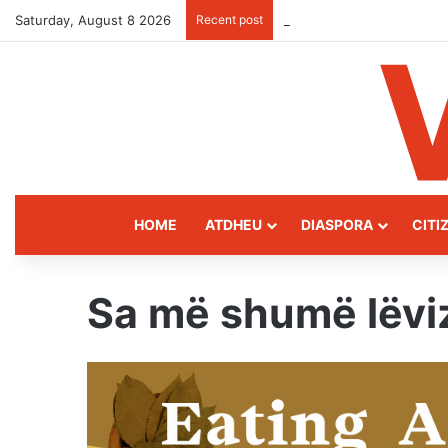
Saturday, August 8 2026
Recent post
Kukës: The Mountain Gate
HOME
ATDHEU
DIASPORA
CITI
Sa më shumë lëviz