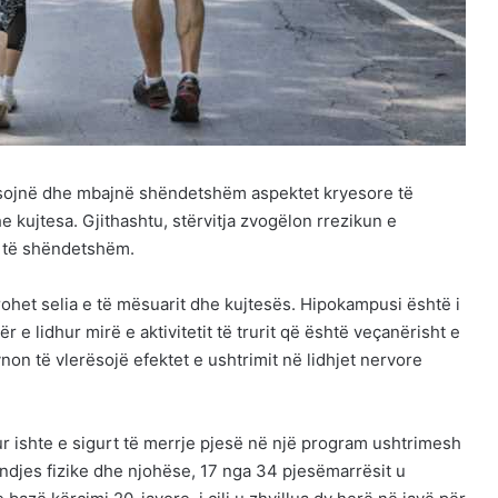
rësojnë dhe mbajnë shëndetshëm aspektet kryesore të
e kujtesa. Gjithashtu, stërvitja zvogëlon rrezikun e
ë të shëndetshëm.
ohet selia e të mësuarit dhe kujtesës. Hipokampusi është i
e lidhur mirë e aktivitetit të trurit që është veçanërisht e
non të vlerësojë efektet e ushtrimit në lidhjet nervore
r ishte e sigurt të merrje pjesë në një program ushtrimesh
jendjes fizike dhe njohëse, 17 nga 34 pjesëmarrësit u