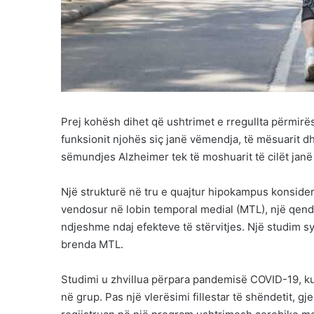
Prej kohësh dihet që ushtrimet e rregullta përmi
funksionit njohës siç janë vëmendja, të mësuarit dh
sëmundjes Alzheimer tek të moshuarit të cilët jan
Një strukturë në tru e quajtur hipokampus konsider
vendosur në lobin temporal medial (MTL), një qendër 
ndjeshme ndaj efekteve të stërvitjes. Një studim sy
brenda MTL.
Studimi u zhvillua përpara pandemisë COVID-19, ku
në grup. Pas një vlerësimi fillestar të shëndetit, g