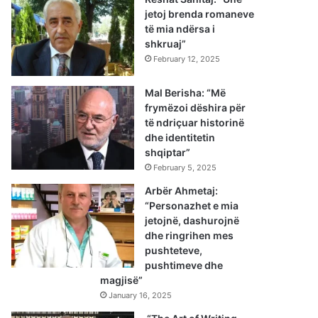
jetoj brenda romaneve
të mia ndërsa i
shkruaj”
February 12, 2025
Mal Berisha: “Më
frymëzoi dëshira për
të ndriçuar historinë
dhe identitetin
shqiptar”
February 5, 2025
Arbër Ahmetaj:
“Personazhet e mia
jetojnë, dashurojnë
dhe ringrihen mes
pushteteve,
pushtimeve dhe
magjisë”
January 16, 2025