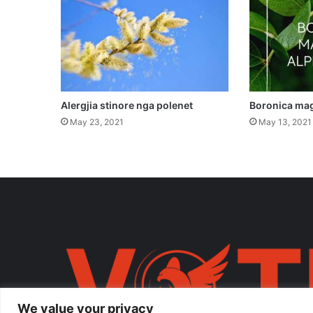
Alergjia stinore nga polenet
Boronica mag
May 23, 2021
May 13, 2021
We value your privacy