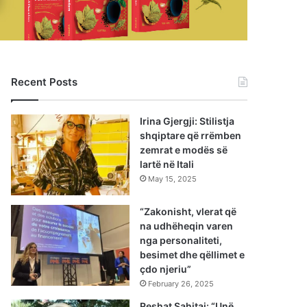
Recent Posts
Irina Gjergji: Stilistja
shqiptare që rrëmben
zemrat e modës së
lartë në Itali
May 15, 2025
“Zakonisht, vlerat që
na udhëheqin varen
nga personaliteti,
besimet dhe qëllimet e
çdo njeriu”
February 26, 2025
Reshat Sahitaj: “Unë