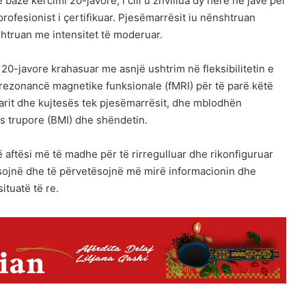
azë kërcimi 20-javore, i cili u zhvillua dy herë në javë për
rofesionist i çertifikuar. Pjesëmarrësit iu nënshtruan
htruan me intensitet të moderuar.
 20-javore krahasuar me asnjë ushtrim në fleksibilitetin e
rezonancë magnetike funksionale (fMRI) për të parë këtë
suarit dhe kujtesës tek pjesëmarrësit, dhe mblodhën
s trupore (BMI) dhe shëndetin.
 aftësi më të madhe për të rirregulluar dhe rikonfiguruar
ë mësojnë dhe të përvetësojnë më mirë informacionin dhe
ituatë të re.