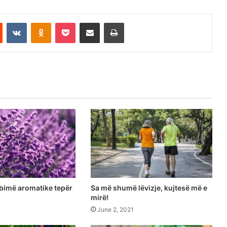
est
Reddit
VKontakte
Odnoklassniki
Pocket
Share via Email
Print
 bimë aromatike tepër
Sa më shumë lëvizje, kujtesë më e
mirë!
June 2, 2021