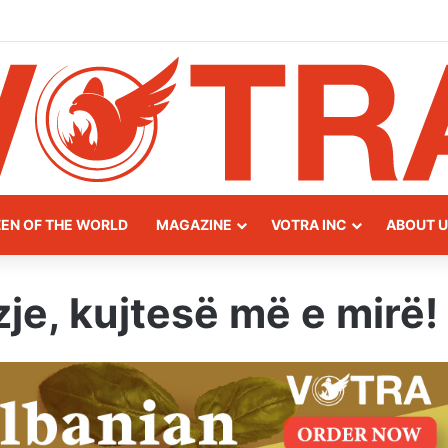
way of Northern Albania
ZEN OF THE WORLD
MAGAZINE
VOTRA INC
ABOUT U
je, kujtesë më e mirë!