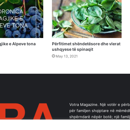
jike e Alpeve tona
Përfitimet shëndetësore dhe vlerat
ushqyese të spinaqit
May 13, 2021
Votra Magazine. Një votër e për
për familjen shqiptare në mëmëd
shpërndarë nëpër botë; një famil
brez ka vlerë.