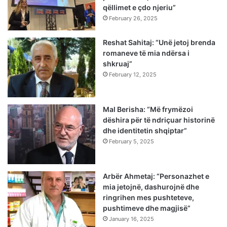
qëllimet e çdo njeriu”
February 26, 2025
Reshat Sahitaj: “Unë jetoj brenda
romaneve të mia ndërsa i
shkruaj”
February 12, 2025
Mal Berisha: “Më frymëzoi
dëshira për të ndriçuar historinë
dhe identitetin shqiptar”
February 5, 2025
Arbër Ahmetaj: “Personazhet e
mia jetojnë, dashurojnë dhe
ringrihen mes pushteteve,
pushtimeve dhe magjisë”
January 16, 2025