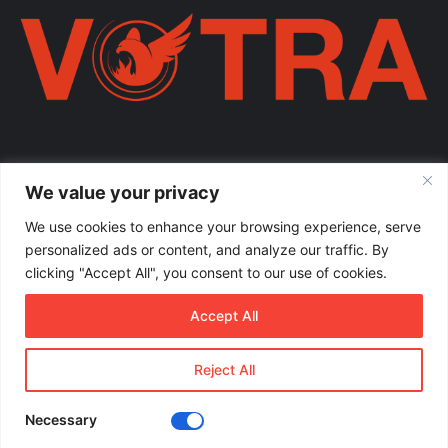
Votra Magazine. Një votër e përbashkët për familjen shqiptare në
We value your privacy
mëmëdhe e të shpërndarë nëpër botë; një familje ku çdo brez ka
vlerë.
We use cookies to enhance your browsing experience, serve
personalized ads or content, and analyze our traffic. By
Enter
clicking "Accept All", you consent to our use of cookies.
your
Email
Accept All
address
Reject All
© Copyright 2026, All Rights Reserved |
Votramagazine
Necessary
Home
About Us
Internships
Terms of Use