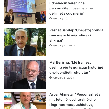
udhëheqin varen nga
personaliteti, besimet dhe
qëllimet e çdo njeriu”
February 26, 2025
Reshat Sahitaj: “Unë jetoj brenda
romaneve të mia ndërsa i
shkruaj”
February 12, 2025
Mal Berisha: “Më frymëzoi
dëshira për të ndriçuar historinë
dhe identitetin shqiptar”
February 5, 2025
Arbër Ahmetaj: “Personazhet e
mia jetojnë, dashurojnë dhe
ringrihen mes pushteteve,