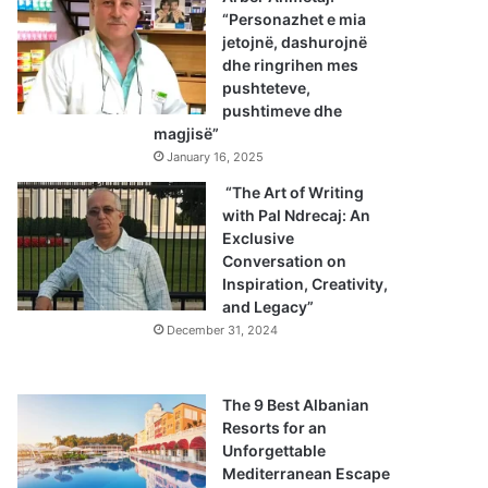
“Personazhet e mia
jetojnë, dashurojnë
dhe ringrihen mes
pushteteve,
pushtimeve dhe
magjisë”
January 16, 2025
“The Art of Writing
with Pal Ndrecaj: An
Exclusive
Conversation on
Inspiration, Creativity,
and Legacy”
December 31, 2024
The 9 Best Albanian
Resorts for an
Unforgettable
Mediterranean Escape