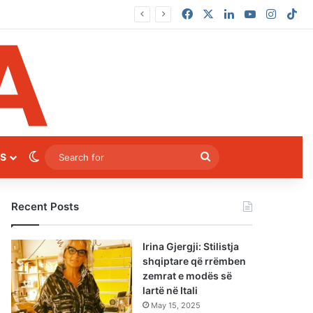
Facebook
X
LinkedIn
YouTube
Instag
Ti
Switch skin
Search
S
for
Recent Posts
Irina Gjergji: Stilistja
shqiptare që rrëmben
zemrat e modës së
lartë në Itali
May 15, 2025