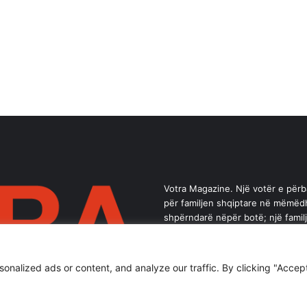
Votra Magazine. Një votër e për
për familjen shqiptare në mëmëd
shpërndarë nëpër botë; një famil
brez ka vlerë.
alized ads or content, and analyze our traffic. By clicking "Accept