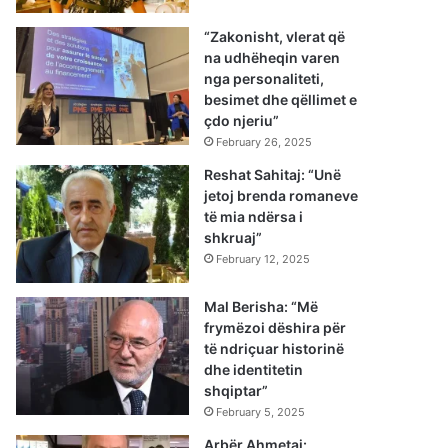
“Zakonisht, vlerat që
na udhëheqin varen
nga personaliteti,
besimet dhe qëllimet e
çdo njeriu”
February 26, 2025
Reshat Sahitaj: “Unë
jetoj brenda romaneve
të mia ndërsa i
shkruaj”
February 12, 2025
Mal Berisha: “Më
frymëzoi dëshira për
të ndriçuar historinë
dhe identitetin
shqiptar”
February 5, 2025
Arbër Ahmetaj: