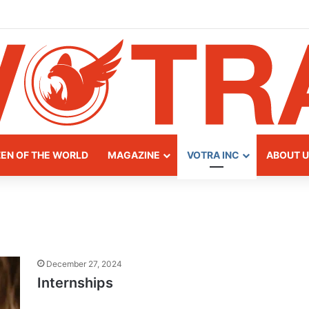
y of Northern Albania
ZEN OF THE WORLD
MAGAZINE
VOTRA INC
ABOUT U
December 27, 2024
Internships