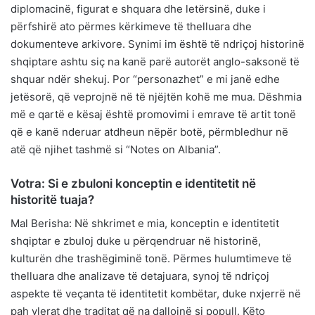
diplomacinë, figurat e shquara dhe letërsinë, duke i
përfshirë ato përmes kërkimeve të thelluara dhe
dokumenteve arkivore. Synimi im është të ndriçoj historinë
shqiptare ashtu siç na kanë parë autorët anglo-saksonë të
shquar ndër shekuj. Por “personazhet” e mi janë edhe
jetësorë, që veprojnë në të njëjtën kohë me mua. Dëshmia
më e qartë e kësaj është promovimi i emrave të artit tonë
që e kanë nderuar atdheun nëpër botë, përmbledhur në
atë që njihet tashmë si “Notes on Albania”.
Votra: Si e zbuloni konceptin e identitetit në
historitë tuaja?
Mal Berisha: Në shkrimet e mia, konceptin e identitetit
shqiptar e zbuloj duke u përqendruar në historinë,
kulturën dhe trashëgiminë tonë. Përmes hulumtimeve të
thelluara dhe analizave të detajuara, synoj të ndriçoj
aspekte të veçanta të identitetit kombëtar, duke nxjerrë në
pah vlerat dhe traditat që na dallojnë si popull. Këto