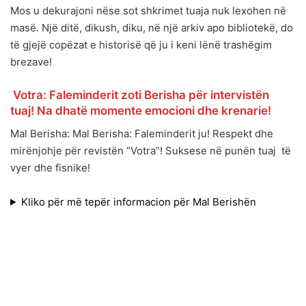
Mos u dekurajoni nëse sot shkrimet tuaja nuk lexohen në
masë. Një ditë, dikush, diku, në një arkiv apo bibliotekë, do
të gjejë copëzat e historisë që ju i keni lënë trashëgim
brezave!
Votra: Faleminderit zoti Berisha për intervistën
tuaj! Na dhatë momente emocioni dhe krenarie!
Mal Berisha: Mal Berisha: Faleminderit ju! Respekt dhe
mirënjohje për revistën “Votra”! Suksese në punën tuaj të
vyer dhe fisnike!
Kliko për më tepër informacion për Mal Berishën