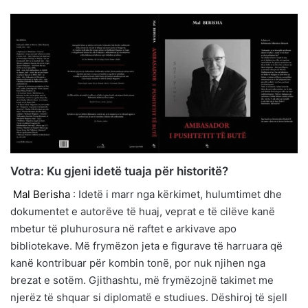
Votra: Ku gjeni idetë tuaja për historitë?
Mal Berisha
: Idetë i marr nga kërkimet, hulumtimet dhe
dokumentet e autorëve të huaj, veprat e të cilëve kanë
mbetur të pluhurosura në raftet e arkivave apo
bibliotekave. Më frymëzon jeta e figurave të harruara që
kanë kontribuar për kombin tonë, por nuk njihen nga
brezat e sotëm. Gjithashtu, më frymëzojnë takimet me
njerëz të shquar si diplomatë e studiues. Dëshiroj të sjell