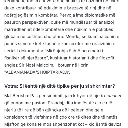
kërkime të thella arkivore dhe analiza të bazuara në fakte,
duke kontribuar në edukimin e brezave të rinj dhe në
ndërgjegjësimin kombëtar. Përvoja ime diplomatike më
pasuron perspektivën, duke më mundësuar të analizoj
marrëdhëniet ndërkombëtare dhe ndikimin e politikës
globale në çështjet shqiptare. Mendoj se kulminacionin e
punës sime në këtë fushë e kam arritur me realizimin e
serialit dokumentar “Mirënjohja është parametri i
fisnikërisë njerëzore”, kushtuar historianit dhe filozofit
anglez Sir Noel Malcolm, i botuar në librin
“ALBANIANADA/SHQIPTARIADA”.
Votra: Si është një ditë tipike për ju si shkrimtar?
Mal Berisha: Pas pensionimit, jam kthyer në një
freelancer
që punon me pasion. Prandaj, dita ime është ajo e një
njeriu të lirë që bën gjithçka që i pëlqen dhe që e
konsideron të vlefshme në çdo orë të ditës dhe të natës.
Mjafton që koha të mos shpenzohet kot – kjo është deviza!