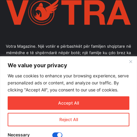
Votra Magazine. Një votër e përbashkët për familjen shqiptare në
mëmëdhe e të shpërndarë nëpër botë; një familje ku çdo brez ka
vlerë.
We value your privacy
Enter
We use cookies to enhance your browsing experience, serve
your
personalized ads or content, and analyze our traffic. By
Email
clicking "Accept All", you consent to our use of cookies.
address
Accept All
Reject All
© Copyright 2026, All Rights Reserved |
Votramagazine
Home
About Us
Internships
Terms of Use
Necessary