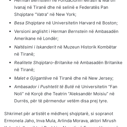
Herman Bernstein
në Fondacionin Mirash & Martin
Ivanaj në Tiranë dhe në selinë e Federatës Pan
Shqiptare “Vatra” në New York;
Besa Shqiptare
në Universitetin Harvard në Boston;
Versioni anglisht i
Herman Bernstein
në Ambasadën
Amerikane në Londër;
Naltësimi i Iskanderit
në Muzeun Historik Kombëtar
në Tiranë;
Realitete Shqiptaro-Britanike
në Ambasadën Britanike
në Tiranë;
Malet e Gjigantëve
në Tiranë dhe në New Jersey;
Ambasador i Pushtetit të Butë
në Universitetin “Fan
Noli” në Korçë dhe Teatrin “Aleksandër Moisiu” në
Durrës, për të përmendur vetëm disa prej tyre.
Shkrimet për artistët e mëdhenj shqiptarë, si sopranot
Ermonela Jaho, Inva Mula, Arlinda Morava, aktori Mirush