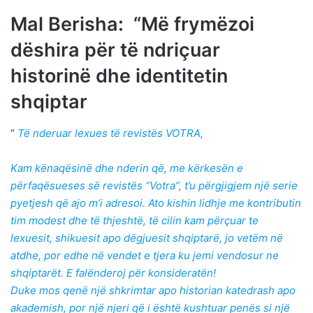
Mal Berisha: “Më frymëzoi
dëshira për të ndriçuar
historinë dhe identitetin
shqiptar
“
Të nderuar lexues të revistës VOTRA,
Kam kënaqësinë dhe nderin që, me kërkesën e
përfaqësueses së revistës “Votra”, t’u përgjigjem një serie
pyetjesh që ajo m’i adresoi. Ato kishin lidhje me kontributin
tim modest dhe të thjeshtë, të cilin kam përçuar te
lexuesit, shikuesit apo dëgjuesit shqiptarë, jo vetëm në
atdhe, por edhe në vendet e tjera ku jemi vendosur ne
shqiptarët. E falënderoj për konsideratën!
Duke mos qenë një shkrimtar apo historian katedrash apo
akademish, por një njeri që i është kushtuar penës si një