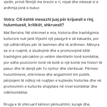
vjetër, prind-fëmijë me brezin e ri, nipat dhe mbesat si e
ardhmja jonë e bukur.
Votra: Cili është mesazhi juaj për krijuesit e rinj,
hulumtuesit, kritikët, shkruesit?
Mal Berisha: Në shkrimet e mia, historia dhe trashëgimia
kulturore nuk janë thjesht një pasqyrë e së kaluarës, por
një udhërrëfyes për të tashmen dhe të ardhmen. Mënyra
se si e ruajmë, e studiojmë dhe e promovojmë këtë
trashëgimi përcakton jo vetëm identitetin tonë kombëtar,
por edhe pozicionin tonë në botë si një komb me histori të
pasur dhe të denjë për t’u njohur dhe vlerësuar. Përmes
hulumtimeve, shkrimeve dhe angazhimit tim publik,
përpiqem të ndikoj në ruajtjen e kujtesës historike dhe në
promovimin e kulturës shqiptare në nivel kombëtar dhe
ndërkombëtar.
Rruga e të shkruarit kërkon përkushtim, kurajë dhe,