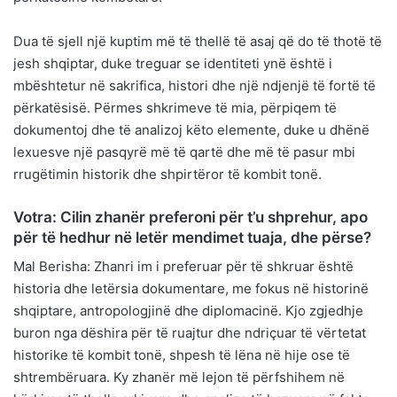
Dua të sjell një kuptim më të thellë të asaj që do të thotë të
jesh shqiptar, duke treguar se identiteti ynë është i
mbështetur në sakrifica, histori dhe një ndjenjë të fortë të
përkatësisë. Përmes shkrimeve të mia, përpiqem të
dokumentoj dhe të analizoj këto elemente, duke u dhënë
lexuesve një pasqyrë më të qartë dhe më të pasur mbi
rrugëtimin historik dhe shpirtëror të kombit tonë.
Votra: Cilin zhanër preferoni për t’u shprehur, apo
për të hedhur në letër mendimet tuaja, dhe përse?
Mal Berisha: Zhanri im i preferuar për të shkruar është
historia dhe letërsia dokumentare, me fokus në historinë
shqiptare, antropologjinë dhe diplomacinë. Kjo zgjedhje
buron nga dëshira për të ruajtur dhe ndriçuar të vërtetat
historike të kombit tonë, shpesh të lëna në hije ose të
shtrembëruara. Ky zhanër më lejon të përfshihem në