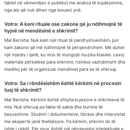
faktet në vëmendjen e publikut me analiza të kujdesshme,
nga ato që nuk dihen nga lexuesi ynë.
Votra: A keni rituale ose zakone që ju ndihmojnë të
hyjnë në mendësinë e shkrimit?
Mal Berisha: Nuk kam një ritual të pandryshueshëm, por
kam zakone që më ndihmojnë të përqendrohem. Më duhet
një mjedis i qetë, ku mos të mungojë muzika klasike. Lexoj
materiale përkatëse para shkrimit, rishikoj vazhdimisht dhe
meditoj për të organizuar mendimet para se të shkruaj.
Votra: Sa i rëndësishëm është kërkimi në procesin
tuaj të shkrimit?
Mal Berisha: Kërkimi është shtylla kryesore e shkrimeve të
mia. Nuk shkruaj pa fakte të sakta dhe burime të
besueshme. Studimi i dokumenteve, librave dhe intervistat
me ekspertë janë thelbësore. Pa kërkim, shkrimi do të
ishte i cekët. Për mua, është një përgjegjësi intelektuale e