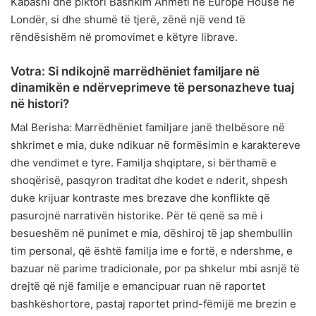
Kabashi dhe piktori Bashkim Ahmeti në Europe House në
Londër, si dhe shumë të tjerë, zënë një vend të
rëndësishëm në promovimet e këtyre librave.
Votra: Si ndikojnë marrëdhëniet familjare në
dinamikën e ndërveprimeve të personazheve tuaj
në histori?
Mal Berisha: Marrëdhëniet familjare janë thelbësore në
shkrimet e mia, duke ndikuar në formësimin e karaktereve
dhe vendimet e tyre. Familja shqiptare, si bërthamë e
shoqërisë, pasqyron traditat dhe kodet e nderit, shpesh
duke krijuar kontraste mes brezave dhe konflikte që
pasurojnë narrativën historike. Për të qenë sa më i
besueshëm në punimet e mia, dëshiroj të jap shembullin
tim personal, që është familja ime e fortë, e ndershme, e
bazuar në parime tradicionale, por pa shkelur mbi asnjë të
drejtë që një familje e emancipuar ruan në raportet
bashkëshortore, pastaj raportet prind-fëmijë me brezin e