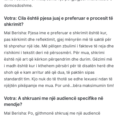
domosdoshme.
Votra: Cila është pjesa juaj e preferuar e procesit të
shkrimit?
Mal Berisha: Pjesa ime e preferuar e shkrimit është kur,
pas kërkimit dhe reflektimit, gjej mënyrën më të saktë për
të shprehur një ide. Më pëlqen zbulimi i fakteve të reja dhe
rishikimi i tekstit deri në përsosmëri. Për mua, shkrimi
është një art që kërkon përqendrim dhe durim. Gëzimi më
i madh është kur i kthehem përsëri për të disatën herë dhe
shoh që e kam arritur atë që dua, të paktën sipas
standardit tim. Kjo nuk do të thotë se edhe lexuesi ndan të
njëjtën pikëpamje me mua. Por unë…bëra maksimumin tim!
Votra: A shkruani me një audiencë specifike në
mendje?
Mal Berisha: Po, gjithmonë shkruaj me një audiencë