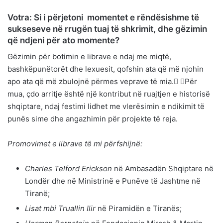
Votra: Si i përjetoni momentet e rëndësishme të
sukseseve në rrugën tuaj të shkrimit, dhe gëzimin
që ndjeni për ato momente?
Gëzimin për botimin e librave e ndaj me miqtë,
bashkëpunëtorët dhe lexuesit, qofshin ata që më njohin
apo ata që më zbulojnë përmes veprave të mia. Për
mua, çdo arritje është një kontribut në ruajtjen e historisë
shqiptare, ndaj festimi lidhet me vlerësimin e ndikimit të
punës sime dhe angazhimin për projekte të reja.
Promovimet e librave të mi përfshijnë:
Charles Telford Erickson
në Ambasadën Shqiptare në
Londër dhe në Ministrinë e Punëve të Jashtme në
Tiranë;
Lisat mbi Truallin Ilir
në Piramidën e Tiranës;