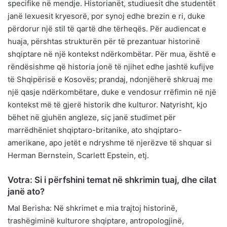
specifike në mendje. Historianët, studiuesit dhe studentët
janë lexuesit kryesorë, por synoj edhe brezin e ri, duke
përdorur një stil të qartë dhe tërheqës. Për audiencat e
huaja, përshtas strukturën për të prezantuar historinë
shqiptare në një kontekst ndërkombëtar. Për mua, është e
rëndësishme që historia jonë të njihet edhe jashtë kufijve
të Shqipërisë e Kosovës; prandaj, ndonjëherë shkruaj me
një qasje ndërkombëtare, duke e vendosur rrëfimin në një
kontekst më të gjerë historik dhe kulturor. Natyrisht, kjo
bëhet në gjuhën angleze, siç janë studimet për
marrëdhëniet shqiptaro-britanike, ato shqiptaro-
amerikane, apo jetët e ndryshme të njerëzve të shquar si
Herman Bernstein, Scarlett Epstein, etj.
Votra: Si i përfshini temat në shkrimin tuaj, dhe cilat
janë ato?
Mal Berisha: Në shkrimet e mia trajtoj historinë,
trashëgiminë kulturore shqiptare, antropologjinë,