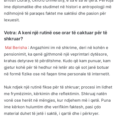
British Library, Oxford University, e sa e sa të tjera. Përvoja
ime diplomatike dhe studimet në histori e antropologji më
ndihmojnë të paraqes faktet me saktësi dhe pasion për
lexuesit.
Votra: A keni një rutinë ose orar të caktuar për të
shkruar?
Mal Berisha
:
Angazhimi im në shkrime, deri në kohën e
pensionimit, ka qenë gjithmonë një veprimtari dytësore,
krahas detyrave të përditshme. Kudo që kam punuar, kam
gjetur kohë për të hedhur në letër ato që sot janë botuar
në formë fizike ose në faqen time personale të internetit.
Nuk ndjek një rutinë fikse për të shkruar; procesi im lidhet
me frymëzimin, kërkimin dhe reflektimin. Shkruaj natën
vonë ose herët në mëngjes, kur ndjehem më i qetë. Puna
ime kërkon hulumtim dhe verifikim faktesh, pasi çdo
material duhet të jetë i saktë, i qartë dhe i përkryer.