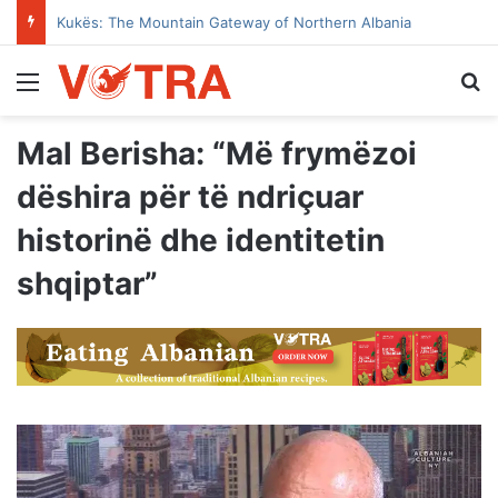
The Tale of Dibra’s House with the Open Door
Menu
Se
Mal Berisha: “Më frymëzoi
dëshira për të ndriçuar
historinë dhe identitetin
shqiptar”