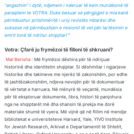
“angazhim” i dytë, ndjehem i nderuar të kem mundësinë të
paraqitem te VOTRA. Duke besuar se përgjigjet e mia kanë
përmbushur pritshmëritë i uroj revistës mbarësi dhe
suksese në përmbushjen e misionit të vet për lartësimin e
emrit tonë të ndritur shqiptar!
“
Votra: Çfarë ju frymëzoi të filloni të shkruani?
Mal Berisha
: Më frymëzoi dëshira për të ndriçuar
historinë dhe identitetin shqiptar. Si dëshmitar i ngjarjeve
historike dhe takimeve me njerëz të zakonshëm, por edhe
të jashtëzakonshëm, ndjeva nevojën për të dokumentuar
të vërtetat e harruara. Në mënyrë të veçantë, mundësia
për të eksploruar dokumente, libra, histori të panjohura
nga ne shqiptarët më dha shansin të prekja me dorë
materiale shumë të vyera. Më vijnë që në fillim në mendje
bibliotekat e universiteteve Harvard, Yale, YIVO Institute
for Jewish Research, Arkivat e Departamentit të Shtetit,