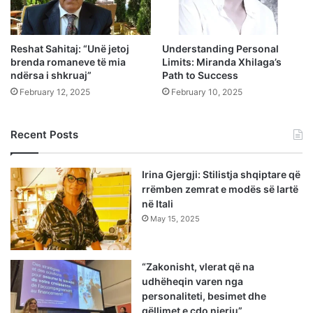
Reshat Sahitaj: “Unë jetoj
Understanding Personal
brenda romaneve të mia
Limits: Miranda Xhilaga’s
ndërsa i shkruaj”
Path to Success
February 12, 2025
February 10, 2025
Recent Posts
Irina Gjergji: Stilistja shqiptare që
rrëmben zemrat e modës së lartë
në Itali
May 15, 2025
“Zakonisht, vlerat që na
udhëheqin varen nga
personaliteti, besimet dhe
qëllimet e çdo njeriu”