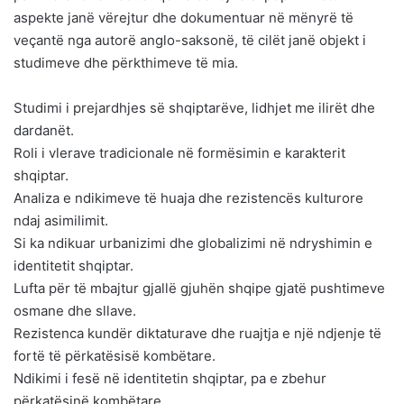
aspekte janë vërejtur dhe dokumentuar në mënyrë të
veçantë nga autorë anglo-saksonë, të cilët janë objekt i
studimeve dhe përkthimeve të mia.
Studimi i prejardhjes së shqiptarëve, lidhjet me ilirët dhe
dardanët.
Roli i vlerave tradicionale në formësimin e karakterit
shqiptar.
Analiza e ndikimeve të huaja dhe rezistencës kulturore
ndaj asimilimit.
Si ka ndikuar urbanizimi dhe globalizimi në ndryshimin e
identitetit shqiptar.
Lufta për të mbajtur gjallë gjuhën shqipe gjatë pushtimeve
osmane dhe sllave.
Rezistenca kundër diktaturave dhe ruajtja e një ndjenje të
fortë të përkatësisë kombëtare.
Ndikimi i fesë në identitetin shqiptar, pa e zbehur
përkatësinë kombëtare.