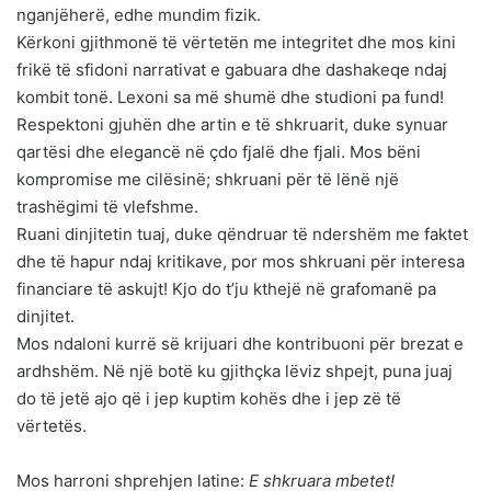
nganjëherë, edhe mundim fizik.
Kërkoni gjithmonë të vërtetën me integritet dhe mos kini
frikë të sfidoni narrativat e gabuara dhe dashakeqe ndaj
kombit tonë. Lexoni sa më shumë dhe studioni pa fund!
Respektoni gjuhën dhe artin e të shkruarit, duke synuar
qartësi dhe elegancë në çdo fjalë dhe fjali. Mos bëni
kompromise me cilësinë; shkruani për të lënë një
trashëgimi të vlefshme.
Ruani dinjitetin tuaj, duke qëndruar të ndershëm me faktet
dhe të hapur ndaj kritikave, por mos shkruani për interesa
financiare të askujt! Kjo do t’ju kthejë në grafomanë pa
dinjitet.
Mos ndaloni kurrë së krijuari dhe kontribuoni për brezat e
ardhshëm. Në një botë ku gjithçka lëviz shpejt, puna juaj
do të jetë ajo që i jep kuptim kohës dhe i jep zë të
vërtetës.
Mos harroni shprehjen latine:
E shkruara mbetet!