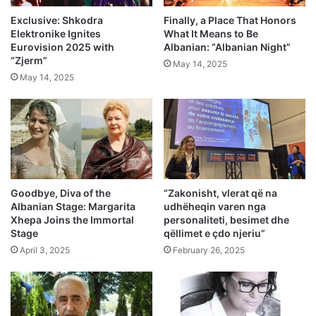
Exclusive: Shkodra
Finally, a Place That Honors
Elektronike Ignites
What It Means to Be
Eurovision 2025 with
Albanian: “Albanian Night”
“Zjerm”
May 14, 2025
May 14, 2025
Goodbye, Diva of the
“Zakonisht, vlerat që na
Albanian Stage: Margarita
udhëheqin varen nga
Xhepa Joins the Immortal
personaliteti, besimet dhe
Stage
qëllimet e çdo njeriu”
April 3, 2025
February 26, 2025