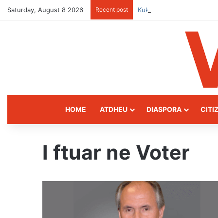
Saturday, August 8 2026
Recent post
Kukës: The Mountain Gate
HOME
ATDHEU
DIASPORA
CITI
I ftuar ne Voter