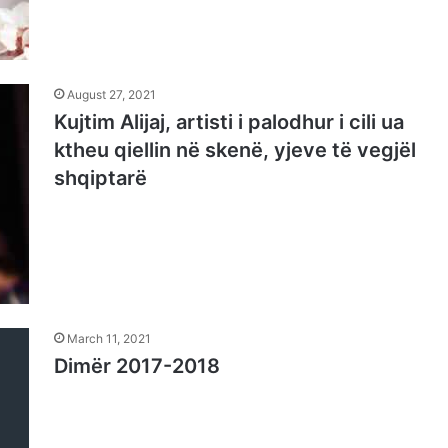
August 27, 2021
Kujtim Alijaj, artisti i palodhur i cili ua
ktheu qiellin në skenë, yjeve të vegjël
shqiptarë
March 11, 2021
Dimër 2017-2018