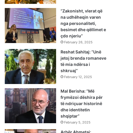
“Zakonisht, vlerat që
na udhëheqin varen
nga personaliteti,
besimet dhe qëllimet e
çdo njeriu”
February 26, 2025
Reshat Sahitaj: “Unë
jetoj brenda romaneve
të mia ndërsa i
shkruaj”
February 12, 2025
Mal Berisha: “Më
frymëzoi dëshira për
të ndriçuar historinë
dhe identitetin
shqiptar”
February 5, 2025
Arbër Ahmetaj: