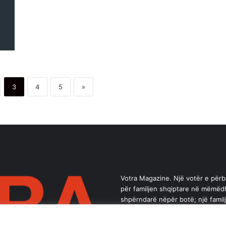
3
4
5
»
Votra Magazine. Një votër e për
për familjen shqiptare në mëmëd
shpërndarë nëpër botë; një famil
brez ka vlerë.