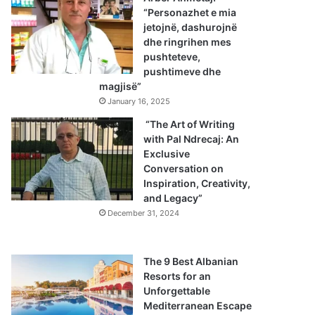
“Personazhet e mia
jetojnë, dashurojnë
dhe ringrihen mes
pushteteve,
pushtimeve dhe
magjisë”
January 16, 2025
“The Art of Writing
with Pal Ndrecaj: An
Exclusive
Conversation on
Inspiration, Creativity,
and Legacy”
December 31, 2024
The 9 Best Albanian
Resorts for an
Unforgettable
Mediterranean Escape