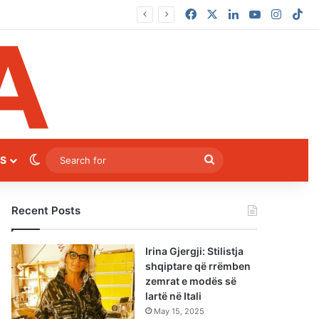
Facebook
X
LinkedIn
YouTube
Instag
Ti
Switch skin
Search
S
for
Recent Posts
Irina Gjergji: Stilistja
shqiptare që rrëmben
zemrat e modës së
lartë në Itali
May 15, 2025