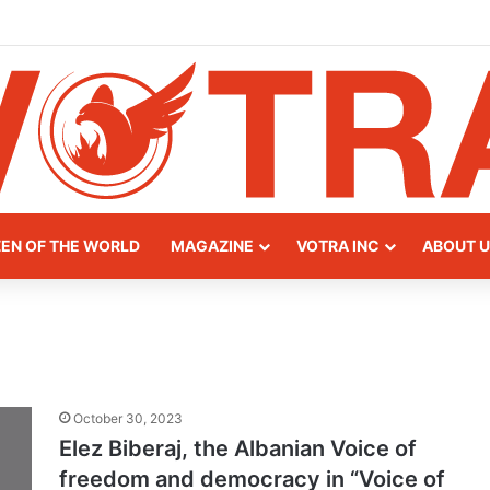
way of Northern Albania
ZEN OF THE WORLD
MAGAZINE
VOTRA INC
ABOUT U
October 30, 2023
Elez Biberaj, the Albanian Voice of
freedom and democracy in “Voice of