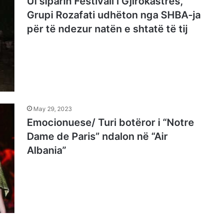
Ul siparin Festivali i Gjirokastrës,
Grupi Rozafati udhëton nga SHBA-ja
për të ndezur natën e shtatë të tij
May 29, 2023
Emocionuese/ Turi botëror i “Notre
Dame de Paris” ndalon në “Air
Albania”