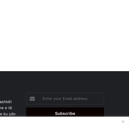
Enter
your
bashkët
Email
he e të
address
je ku çdo