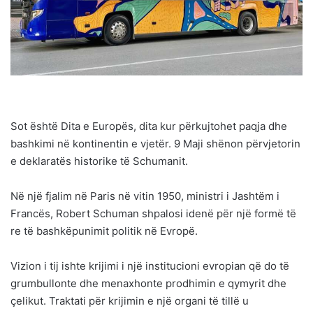
Sot është Dita e Europës, dita kur përkujtohet paqja dhe
bashkimi në kontinentin e vjetër. 9 Maji shënon përvjetorin
e deklaratës historike të Schumanit.
Në një fjalim në Paris në vitin 1950, ministri i Jashtëm i
Francës, Robert Schuman shpalosi idenë për një formë të
re të bashkëpunimit politik në Evropë.
Vizion i tij ishte krijimi i një institucioni evropian që do të
grumbullonte dhe menaxhonte prodhimin e qymyrit dhe
çelikut. Traktati për krijimin e një organi të tillë u