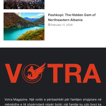
Peshkopi: The Hidden Gem of
Northeastern Albania
February 17, 2026
Votra Magazine. Një votër e përbashkët për familjen shqiptare në
mëmëdhe e të shpërndarë nëpër botë; një familje ku çdo brez ka