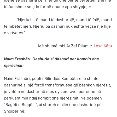
idenë se dashuria për njeriun dhe për të vërtetën janë më
të fuqishme se çdo formë dhune apo shtypjeje:
“Njeriu i lirë mund të dashurojë, mund të falë, mund
të mbetet njeri. Njeriu pa dashuri nuk është veçse një hije
e vetvetes.”
Më shumë mbi At Zef Pllumit:
Lexo Këtu
Naim Frashëri: Dashuria si dashuri për kombin dhe
njerëzimin
Naim Frashëri, poeti i Rilindjes Kombëtare, e shihte
dashurinë si një forcë transformuese që bashkon njerëzit,
jo vetëm në dashurinë mes dy zemrave, por edhe në
përkushtimin ndaj kombit dhe njerëzimit. Në poemën
“Bagëti e Bujqësi”, ai shpreh mallin dhe dashurinë për
Shqipërinë: