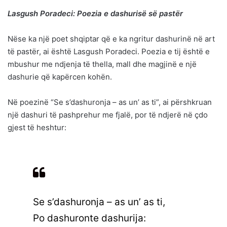
Lasgush Poradeci: Poezia e dashurisë së pastër
Nëse ka një poet shqiptar që e ka ngritur dashurinë në art
të pastër, ai është Lasgush Poradeci. Poezia e tij është e
mbushur me ndjenja të thella, mall dhe magjinë e një
dashurie që kapërcen kohën.
Në poezinë “Se s’dashuronja – as un’ as ti”, ai përshkruan
një dashuri të pashprehur me fjalë, por të ndjerë në çdo
gjest të heshtur:
Se s’dashuronja – as un’ as ti,
Po dashuronte dashurija: