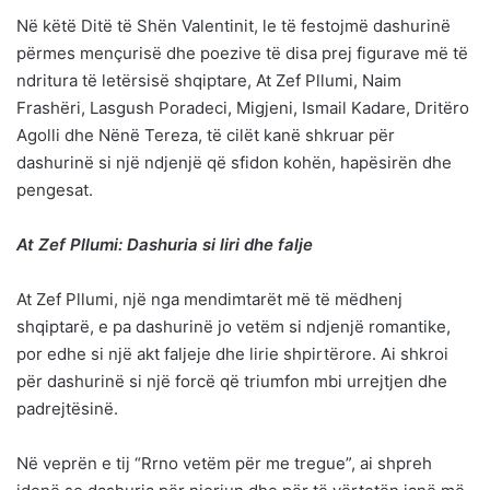
Në këtë Ditë të Shën Valentinit, le të festojmë dashurinë
përmes mençurisë dhe poezive të disa prej figurave më të
ndritura të letërsisë shqiptare, At Zef Pllumi, Naim
Frashëri, Lasgush Poradeci, Migjeni, Ismail Kadare, Dritëro
Agolli dhe Nënë Tereza, të cilët kanë shkruar për
dashurinë si një ndjenjë që sfidon kohën, hapësirën dhe
pengesat.
At Zef Pllumi: Dashuria si liri dhe falje
At Zef Pllumi, një nga mendimtarët më të mëdhenj
shqiptarë, e pa dashurinë jo vetëm si ndjenjë romantike,
por edhe si një akt faljeje dhe lirie shpirtërore. Ai shkroi
për dashurinë si një forcë që triumfon mbi urrejtjen dhe
padrejtësinë.
Në veprën e tij “Rrno vetëm për me tregue”, ai shpreh