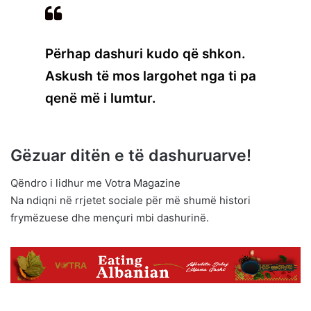
Përhap dashuri kudo që shkon.
Askush të mos largohet nga ti pa
qenë më i lumtur.
Gëzuar ditën e të dashuruarve!
Qëndro i lidhur me Votra Magazine
Na ndiqni në rrjetet sociale për më shumë histori
frymëzuese dhe mençuri mbi dashurinë.