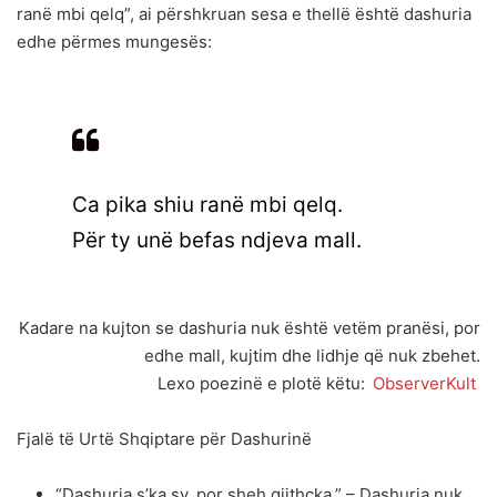
ranë mbi qelq”, ai përshkruan sesa e thellë është dashuria
edhe përmes mungesës:
Ca pika shiu ranë mbi qelq.
Për ty unë befas ndjeva mall.
Kadare na kujton se dashuria nuk është vetëm pranësi, por
edhe mall, kujtim dhe lidhje që nuk zbehet.
Lexo poezinë e plotë këtu:
ObserverKult
Fjalë të Urtë Shqiptare për Dashurinë
“Dashuria s’ka sy, por sheh gjithçka.” – Dashuria nuk