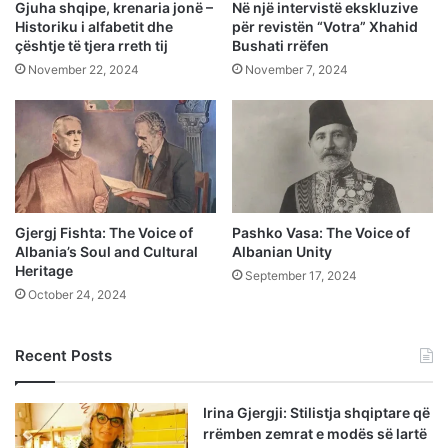
Gjuha shqipe, krenaria jonë –
Në një intervistë ekskluzive
Historiku i alfabetit dhe
për revistën “Votra” Xhahid
çështje të tjera rreth tij
Bushati rrëfen
November 22, 2024
November 7, 2024
Gjergj Fishta: The Voice of
Pashko Vasa: The Voice of
Albania’s Soul and Cultural
Albanian Unity
Heritage
September 17, 2024
October 24, 2024
Recent Posts
Irina Gjergji: Stilistja shqiptare që
rrëmben zemrat e modës së lartë