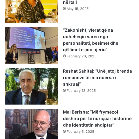
në Itali
May 15, 2025
“Zakonisht, vlerat që na
udhëheqin varen nga
personaliteti, besimet dhe
qëllimet e çdo njeriu”
February 26, 2025
Reshat Sahitaj: “Unë jetoj brenda
romaneve të mia ndërsa i
shkruaj”
February 12, 2025
Mal Berisha: “Më frymëzoi
dëshira për të ndriçuar historinë
dhe identitetin shqiptar”
February 5, 2025