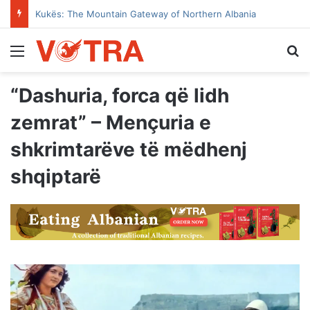
Kukës: The Mountain Gateway of Northern Albania
Menu
Se
“Dashuria, forca që lidh
zemrat” – Mençuria e
shkrimtarëve të mëdhenj
shqiptarë