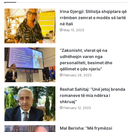
Irina Gjergji: Stilistja shqiptare që
rrëmben zemrat e modës së lartë
në Itali
May 15, 2025
“Zakonisht, vlerat që na
udhëheqin varen nga
personaliteti, besimet dhe
qëllimet e çdo njeriu”
February 26, 2025
Reshat Sahitaj: “Unë jetoj brenda
romaneve të mia ndërsa i
shkruaj”
February 12, 2025
Mal Berisha: “Më frymëzoi