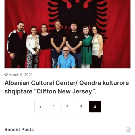
March 5, 2021
Albanian Cultural Center/ Qendra kulturore
shqiptare “Clifton New Jersey”.
«
1
2
3
4
Recent Posts