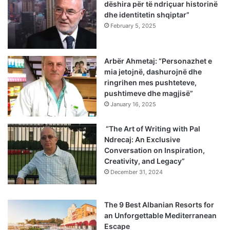
dëshira për të ndriçuar historinë
dhe identitetin shqiptar”
February 5, 2025
Arbër Ahmetaj: “Personazhet e
mia jetojnë, dashurojnë dhe
ringrihen mes pushteteve,
pushtimeve dhe magjisë”
January 16, 2025
“The Art of Writing with Pal
Ndrecaj: An Exclusive
Conversation on Inspiration,
Creativity, and Legacy”
December 31, 2024
The 9 Best Albanian Resorts for
an Unforgettable Mediterranean
Escape