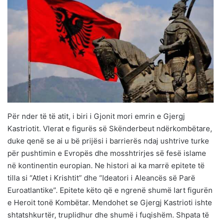
Për nder të të atit, i biri i Gjonit mori emrin e Gjergj
Kastriotit. Vlerat e figurës së Skënderbeut ndërkombëtare,
duke qenë se ai u bë prijësi i barrierës ndaj ushtrive turke
për pushtimin e Evropës dhe mosshtrirjes së fesë islame
në kontinentin europian. Ne histori ai ka marrë epitete të
tilla si “Atlet i Krishtit” dhe “Ideatori i Aleancës së Parë
Euroatlantike”. Epitete këto që e ngrenë shumë lart figurën
e Heroit tonë Kombëtar. Mendohet se Gjergj Kastrioti ishte
shtatshkurtër, truplidhur dhe shumë i fuqishëm. Shpata të