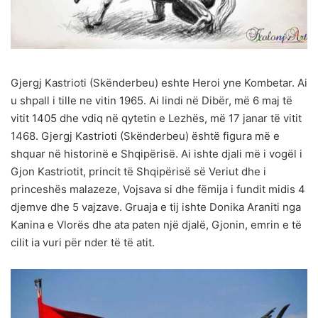
Gjergj Kastrioti (Skënderbeu) eshte Heroi yne Kombetar. Ai
u shpall i tille ne vitin 1965. Ai lindi në Dibër, më 6 maj të
vitit 1405 dhe vdiq në qytetin e Lezhës, më 17 janar të vitit
1468. Gjergj Kastrioti (Skënderbeu) është figura më e
shquar në historinë e Shqipërisë. Ai ishte djali më i vogël i
Gjon Kastriotit, princit të Shqipërisë së Veriut dhe i
princeshës malazeze, Vojsava si dhe fëmija i fundit midis 4
djemve dhe 5 vajzave. Gruaja e tij ishte Donika Araniti nga
Kanina e Vlorës dhe ata paten një djalë, Gjonin, emrin e të
cilit ia vuri për nder të të atit.