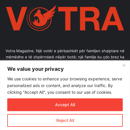
Votra Magazine. Një votër e përbashkët për familjen shqiptare në
mëmëdhe e të shpërndarë nëpër botë; një familje ku çdo brez ka
vlerë.
We value your privacy
Enter
We use cookies to enhance your browsing experience, serve
your
personalized ads or content, and analyze our traffic. By
Email
clicking "Accept All", you consent to our use of cookies.
address
Accept All
Reject All
© Copyright 2026, All Rights Reserved |
Votramagazine