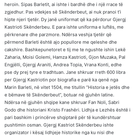
heroin. Sipas Barletit, ai ishte i bardhë dhe i një rrace të
zgjedhur. Pas vdekjes së Skënderbeut, ai nuk pranoi t’i
hipte njeri tjetër. Dy janë uniformat që ka përdorur Gjergj
Kastrioti Skënderbeu. E para ishte uniforma e luftës, me
përkrenare dhe parzmore. Ndërsa veshja tjetër që
përmend Barleti është ajo popullore me qeleshe dhe
cakshire. Bashkepunetoret e tij me te ngushte ishin Lekë
Zaharia, Moisi Golemi, Hamza Kastrioti, Gjon Muzaka, Pal
Engjëlli, Gjergj Araniti, Andrea Topia, Vrana Konti, edhe
pse dy prej tyre e tradhtuan. Jane shkruar rreth 600 libra
per Gjergj Kastriotin por biografia e parë ka qenë nga
Marin Barleti, në vitet 1504, me titullin “Historia e jetës dhe
e bëmave të Skënderbeut”, botuar në gjuhën latine.
Ndërsa në gjuhën shqipe kane shkruar Fan Noli, Sabri
Godo dhe historiani Kristo Frashëri. Lidhja e Lezhës është i
pari bashkim i princërve shqiptarë për të kundërshtuar
pushtimin osman. Gjergj Kastriot Skënderbeu ishte
organizator i kësaj lidhjeje historike nga ku nisi dhe