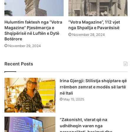
Hulumtim faktesh nga “Votra
“Votra Magazine”, 112 vjet
Magazine” Pjesëmarrja e
nga Shpallja e Pavarësisë
Shqipërisë në Luftën e Dytë
November 28, 2024
Botërore
November 29, 2024
Recent Posts
Irina Gjergji: Stilistja shqiptare që
rrëmben zemrat e modës së lartë
në Itali
May 15, 2025
“Zakonisht, vlerat që na
udhëheqin varen nga
personaliteti, besimet dhe