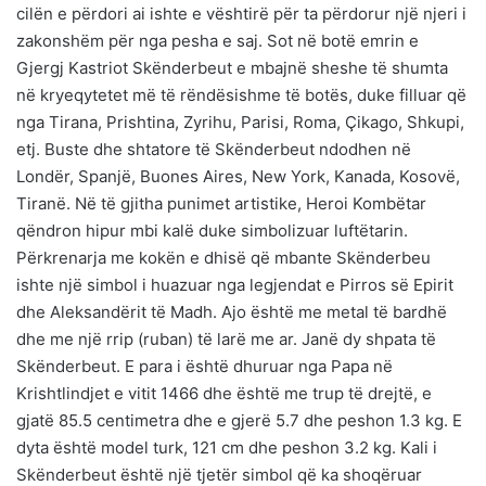
cilën e përdori ai ishte e vështirë për ta përdorur një njeri i
zakonshëm për nga pesha e saj. Sot në botë emrin e
Gjergj Kastriot Skënderbeut e mbajnë sheshe të shumta
në kryeqytetet më të rëndësishme të botës, duke filluar që
nga Tirana, Prishtina, Zyrihu, Parisi, Roma, Çikago, Shkupi,
etj. Buste dhe shtatore të Skënderbeut ndodhen në
Londër, Spanjë, Buones Aires, New York, Kanada, Kosovë,
Tiranë. Në të gjitha punimet artistike, Heroi Kombëtar
qëndron hipur mbi kalë duke simbolizuar luftëtarin.
Përkrenarja me kokën e dhisë që mbante Skënderbeu
ishte një simbol i huazuar nga legjendat e Pirros së Epirit
dhe Aleksandërit të Madh. Ajo është me metal të bardhë
dhe me një rrip (ruban) të larë me ar. Janë dy shpata të
Skënderbeut. E para i është dhuruar nga Papa në
Krishtlindjet e vitit 1466 dhe është me trup të drejtë, e
gjatë 85.5 centimetra dhe e gjerë 5.7 dhe peshon 1.3 kg. E
dyta është model turk, 121 cm dhe peshon 3.2 kg. Kali i
Skënderbeut është një tjetër simbol që ka shoqëruar