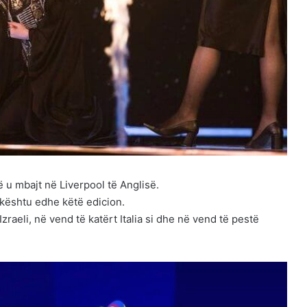
 u mbajt në Liverpool të Anglisë.
ë kështu edhe këtë edicion.
zraeli, në vend të katërt Italia si dhe në vend të pestë