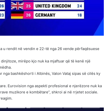
sa u rendit në vendin e 22-të nga 26 vende përfaqësuese
injitoze, mirëpo kjo nuk ka mjaftuar që të kenë një
 mëdha.
r nga bashkëshorti i Albinës, Valon Vataj sipas së cilës ky
ptare. Eurovision nga aspekti profesional e njerëzore nuk ka
erave muzikore e kombëtare”, shkroi ai në rrjetet sociale.
 reagim.