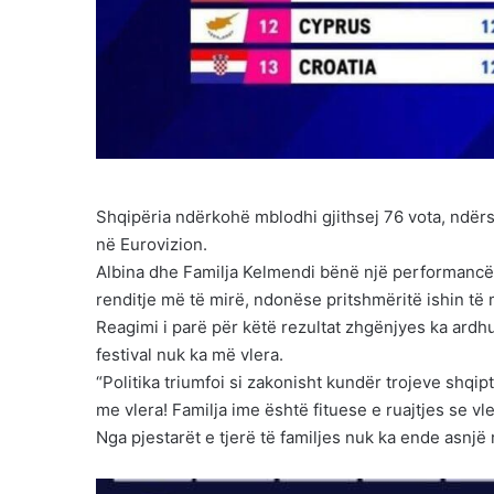
Shqipëria ndërkohë mblodhi gjithsej 76 vota, ndër
në Eurovizion.
Albina dhe Familja Kelmendi bënë një performancë d
renditje më të mirë, ndonëse pritshmëritë ishin të
Reagimi i parë për këtë rezultat zhgënjyes ka ardhu
festival nuk ka më vlera.
“Politika triumfoi si zakonisht kundër trojeve shqi
me vlera! Familja ime është fituese e ruajtjes se vl
Nga pjestarët e tjerë të familjes nuk ka ende asnjë