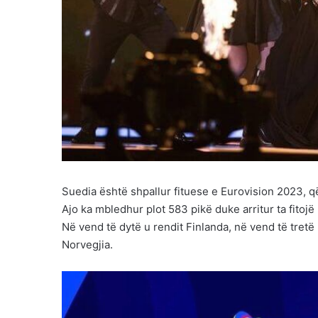
Suedia është shpallur fituese e Eurovision 2023, që
Ajo ka mbledhur plot 583 pikë duke arritur ta fitoj
Në vend të dytë u rendit Finlanda, në vend të tretë I
Norvegjia.