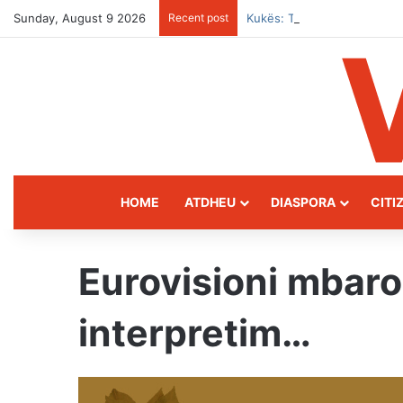
Sunday, August 9 2026
Recent post
Kukës: The Mountain Gatew
HOME
ATDHEU
DIASPORA
CITI
Eurovisioni mbaro
interpretim…