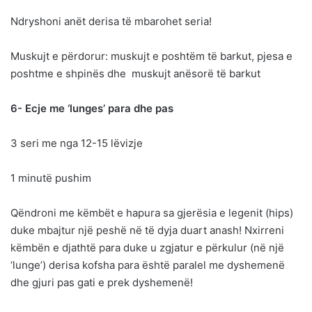
Ndryshoni anët derisa të mbarohet seria!
Muskujt e përdorur: muskujt e poshtëm të barkut, pjesa e
poshtme e shpinës dhe muskujt anësorë të barkut
6- Ecje me ‘lunges’ para dhe pas
3 seri me nga 12-15 lëvizje
1 minutë pushim
Qëndroni me këmbët e hapura sa gjerësia e legenit (hips)
duke mbajtur një peshë në të dyja duart anash! Nxirreni
këmbën e djathtë para duke u zgjatur e përkulur (në një
‘lunge’) derisa kofsha para është paralel me dyshemenë
dhe gjuri pas gati e prek dyshemenë!