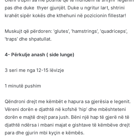
pas dhe duke thyer gjunjët. Duke u ngritur lart, shtrini
krahët sipër kokës dhe kthehuni në pozicionin fillestar!
Muskujt që përdoren: ‘glutes’, ‘hamstrings’, ‘quadriceps’,
‘traps’ dhe shpatullat.
4- Përkulje anash ( side lunge)
3 seri me nga 12-15 lëvizje
1 minutë pushim
Qëndroni drejt me këmbët e hapura sa gjerësia e legenit.
Vëreni dorën e djathtë në kofshë ‘hip’ dhe mbështeteni
dorën e majtë drejt para jush. Bëni një hap të gjerë në të
djathtë ndërsa i mbani majat e gishtave të këmbëve drejt
para dhe gjurin mbi kyçin e këmbës.