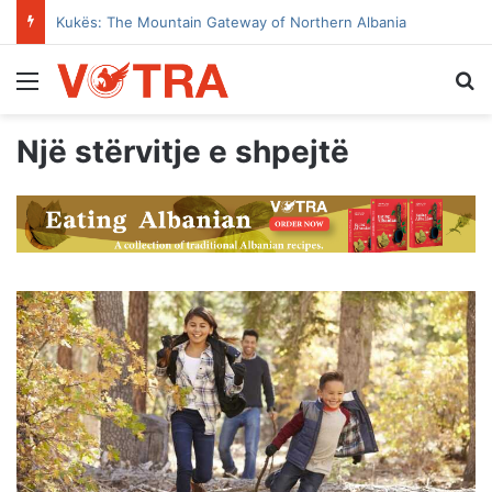
Kukës: The Mountain Gateway of Northern Albania
Menu
Se
Një stërvitje e shpejtë