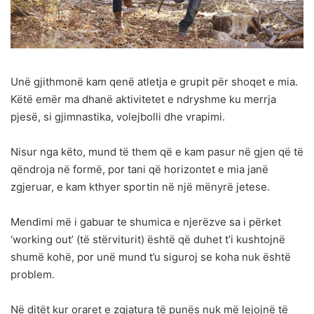
Unë gjithmonë kam qenë atletja e grupit për shoqet e mia.
Këtë emër ma dhanë aktivitetet e ndryshme ku merrja
pjesë, si gjimnastika, volejbolli dhe vrapimi.
Nisur nga këto, mund të them që e kam pasur në gjen që të
qëndroja në formë, por tani që horizontet e mia janë
zgjeruar, e kam kthyer sportin në një mënyrë jetese.
Mendimi më i gabuar te shumica e njerëzve sa i përket
‘working out’ (të stërviturit) është që duhet t’i kushtojnë
shumë kohë, por unë mund t’u siguroj se koha nuk është
problem.
Në ditët kur oraret e zgjatura të punës nuk më lejojnë të