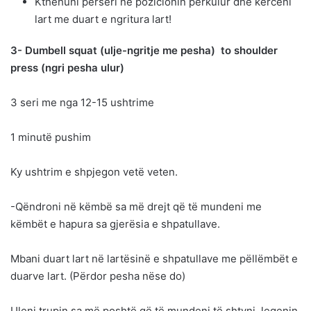
Kthehuni përsëri në pozicionin përkulur dhe kërceni
lart me duart e ngritura lart!
3- Dumbell squat (ulje-ngritje me pesha) to shoulder
press (ngri pesha ulur)
3 seri me nga 12-15 ushtrime
1 minutë pushim
Ky ushtrim e shpjegon vetë veten.
-Qëndroni në këmbë sa më drejt që të mundeni me
këmbët e hapura sa gjerësia e shpatullave.
Mbani duart lart në lartësinë e shpatullave me pëllëmbët e
duarve lart. (Përdor pesha nëse do)
Uleni trupin sa më poshtë që të mundeni të shtyni legenin