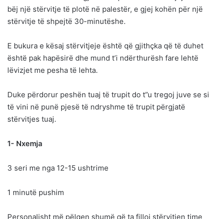
bëj një stërvitje të plotë në palestër, e gjej kohën për një
stërvitje të shpejtë 30-minutëshe.
E bukura e kësaj stërvitjeje është që gjithçka që të duhet
është pak hapësirë dhe mund t’i ndërthurësh fare lehtë
lëvizjet me pesha të lehta.
Duke përdorur peshën tuaj të trupit do t”u tregoj juve se si
të vini në punë pjesë të ndryshme të trupit përgjatë
stërvitjes tuaj.
1- Nxemja
3 seri me nga 12-15 ushtrime
1 minutë pushim
Personalisht më pëlqen shumë që ta filloj stërvitjen time