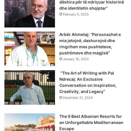
dëshira për të ndriçuar historinë
dhe identitetin shqiptar”
February 5, 2025
Arbër Ahmetaj: “Personazhet e
mia jetojnë, dashurojnë dhe
ringrihen mes pushteteve,
pushtimeve dhe magjisë”
January 16, 2025
“The Art of Writing with Pal
Ndrecaj: An Exclusive
Conversation on Inspiration,
Creativity, and Legacy”
December 31, 2024
The 9 Best Albanian Resorts for
an Unforgettable Mediterranean
Escape