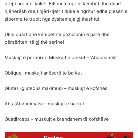
drejtuara mbi kokë! Filloni të ngrini këmbët dhe duart
njëherësh drejt njëri-tjetrit duke e ngritur edhe pjesën e
sipërme të trupit nga dyshemeja gjithashtu!
Ulini duart dhe këmbët në pozicionin e parë dhe
përsëriteni të gjithë serinë!
Muskujt e përdorur: Muskujt e barkut – ‘Abdominals’
Oblique- muskujt anësorë të barkut
Glutes (gluteous maximus) – muskujt e kofshës
Abs (Abdominals) – muskujt e barkut
Quadirceps – muskujt e brendshëm të kofshëve