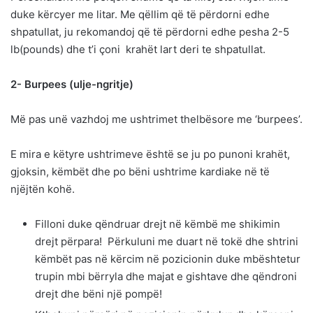
duke kërcyer me litar. Me qëllim që të përdorni edhe
shpatullat, ju rekomandoj që të përdorni edhe pesha 2-5
lb(pounds) dhe t’i çoni krahët lart deri te shpatullat.
2- Burpees (ulje-ngritje)
Më pas unë vazhdoj me ushtrimet thelbësore me ‘burpees’.
E mira e këtyre ushtrimeve është se ju po punoni krahët,
gjoksin, këmbët dhe po bëni ushtrime kardiake në të
njëjtën kohë.
Filloni duke qëndruar drejt në këmbë me shikimin
drejt përpara! Përkuluni me duart në tokë dhe shtrini
këmbët pas në kërcim në pozicionin duke mbështetur
trupin mbi bërryla dhe majat e gishtave dhe qëndroni
drejt dhe bëni një pompë!