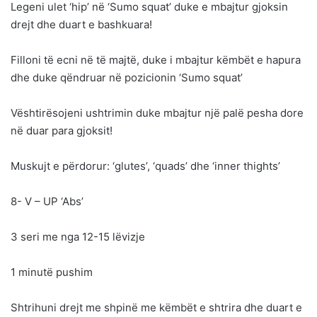
Legeni ulet ‘hip’ në ‘Sumo squat’ duke e mbajtur gjoksin
drejt dhe duart e bashkuara!
Filloni të ecni në të majtë, duke i mbajtur këmbët e hapura
dhe duke qëndruar në pozicionin ‘Sumo squat’
Vështirësojeni ushtrimin duke mbajtur një palë pesha dore
në duar para gjoksit!
Muskujt e përdorur: ‘glutes’, ‘quads’ dhe ‘inner thights’
8- V – UP ‘Abs’
3 seri me nga 12-15 lëvizje
1 minutë pushim
Shtrihuni drejt me shpinë me këmbët e shtrira dhe duart e