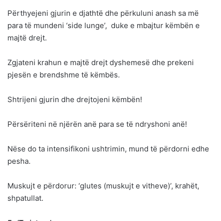
Përthyejeni gjurin e djathtë dhe përkuluni anash sa më
para të mundeni ‘side lunge’, duke e mbajtur këmbën e
majtë drejt.
Zgjateni krahun e majtë drejt dyshemesë dhe prekeni
pjesën e brendshme të këmbës.
Shtrijeni gjurin dhe drejtojeni këmbën!
Përsëriteni në njërën anë para se të ndryshoni anë!
Nëse do ta intensifikoni ushtrimin, mund të përdorni edhe
pesha.
Muskujt e përdorur: ‘glutes (muskujt e vitheve)’, krahët,
shpatullat.