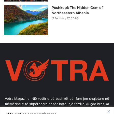
Peshkopi: The Hidden Gem of
Northeastern Albania
February 17, 2026
Votra Magazine. Një votër e përbashkët për familjen shqiptare në
mëmëdhe e të shpërndarë nëpër botë; një familje ku çdo brez ka
vlerë.