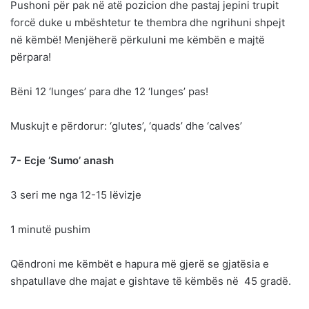
Pushoni për pak në atë pozicion dhe pastaj jepini trupit
forcë duke u mbështetur te thembra dhe ngrihuni shpejt
në këmbë! Menjëherë përkuluni me këmbën e majtë
përpara!
Bëni 12 ‘lunges’ para dhe 12 ‘lunges’ pas!
Muskujt e përdorur: ‘glutes’, ‘quads’ dhe ‘calves’
7- Ecje ‘Sumo’ anash
3 seri me nga 12-15 lëvizje
1 minutë pushim
Qëndroni me këmbët e hapura më gjerë se gjatësia e
shpatullave dhe majat e gishtave të këmbës në 45 gradë.