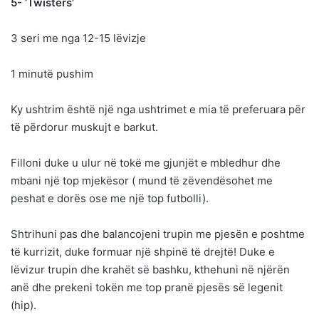
5- ‘Twisters’
3 seri me nga 12-15 lëvizje
1 minutë pushim
Ky ushtrim është një nga ushtrimet e mia të preferuara për
të përdorur muskujt e barkut.
Filloni duke u ulur në tokë me gjunjët e mbledhur dhe
mbani një top mjekësor ( mund të zëvendësohet me
peshat e dorës ose me një top futbolli).
Shtrihuni pas dhe balancojeni trupin me pjesën e poshtme
të kurrizit, duke formuar një shpinë të drejtë! Duke e
lëvizur trupin dhe krahët së bashku, kthehuni në njërën
anë dhe prekeni tokën me top pranë pjesës së legenit
(hip).