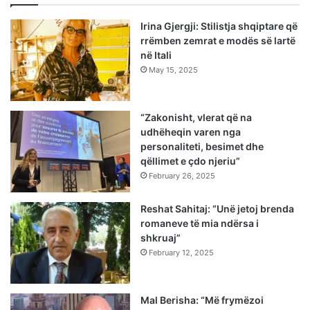
Irina Gjergji: Stilistja shqiptare që
rrëmben zemrat e modës së lartë
në Itali
May 15, 2025
“Zakonisht, vlerat që na
udhëheqin varen nga
personaliteti, besimet dhe
qëllimet e çdo njeriu”
February 26, 2025
Reshat Sahitaj: “Unë jetoj brenda
romaneve të mia ndërsa i
shkruaj”
February 12, 2025
Mal Berisha: “Më frymëzoi