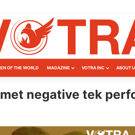
eway of Northern Albania
ZEN OF THE WORLD
MAGAZINE
VOTRA INC
ABOUT U
zimet negative tek per