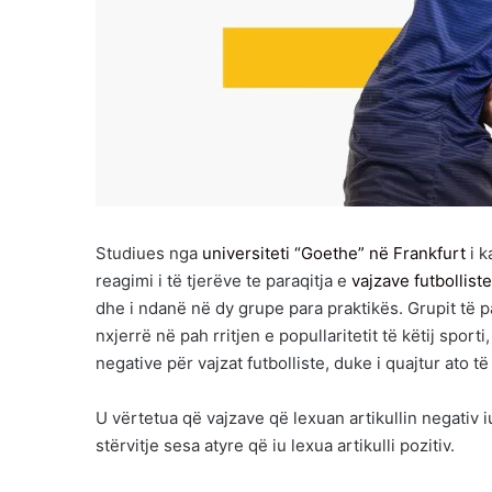
Studiues nga
universiteti “Goethe” në Frankfurt
i k
reagimi i të tjerëve te paraqitja e
vajzave futbolliste
dhe i ndanë në dy grupe para praktikës. Grupit të pa
nxjerrë në pah rritjen e popullaritetit të këtij sport
negative për vajzat futbolliste, duke i quajtur ato të 
U vërtetua që vajzave që lexuan artikullin negati
stërvitje sesa atyre që iu lexua artikulli pozitiv.