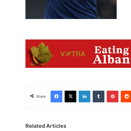
Facebook
X
LinkedIn
Tumblr
Pinter
Share
Related Articles