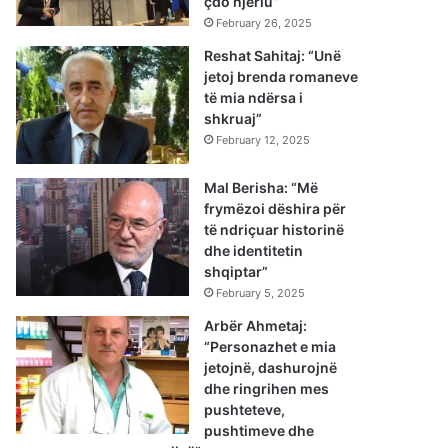
çdo njeriu”
February 26, 2025
Reshat Sahitaj: “Unë
jetoj brenda romaneve
të mia ndërsa i
shkruaj”
February 12, 2025
Mal Berisha: “Më
frymëzoi dëshira për
të ndriçuar historinë
dhe identitetin
shqiptar”
February 5, 2025
Arbër Ahmetaj:
“Personazhet e mia
jetojnë, dashurojnë
dhe ringrihen mes
pushteteve,
pushtimeve dhe