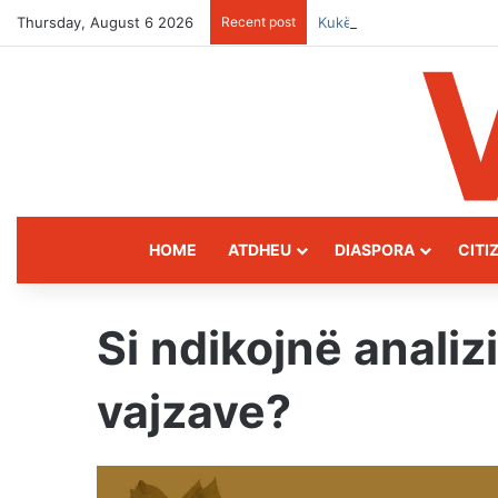
Thursday, August 6 2026
Recent post
Kukës: The Mountain Gat
HOME
ATDHEU
DIASPORA
CITI
Si ndikojnë anali
vajzave?