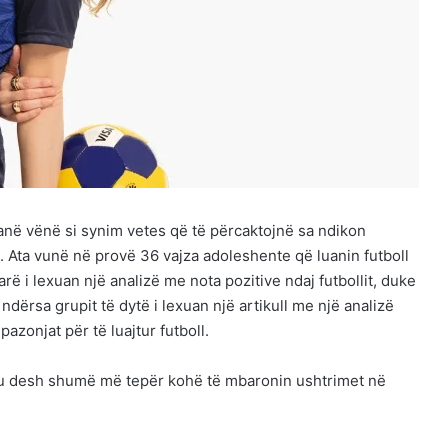
anë vënë si synim vetes që të përcaktojnë sa ndikon
. Ata vunë në provë 36 vajza adoleshente që luanin futboll
rë i lexuan një analizë me nota pozitive ndaj futbollit, duke
i, ndërsa grupit të dytë i lexuan një artikull me një analizë
pazonjat për të luajtur futboll.
v iu desh shumë më tepër kohë të mbaronin ushtrimet në