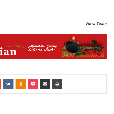
Votra Team
est
Reddit
VKontakte
Odnoklassniki
Pocket
Share via Email
Print