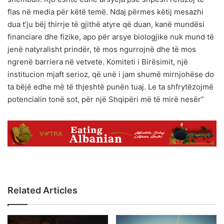
flas në media për këtë temë. Ndaj përmes këtij mesazhi
dua t’ju bëj thirrje të gjithë atyre që duan, kanë mundësi
financiare dhe fizike, apo për arsye biologjike nuk mund të
jenë natyralisht prindër, të mos ngurrojnë dhe të mos
ngrenë barriera në vetvete. Komiteti i Birësimit, një
institucion mjaft serioz, që unë i jam shumë mirnjohëse do
ta bëjë edhe më të thjeshtë punën tuaj. Le ta shfrytëzojmë
potencialin tonë sot, për një Shqipëri më të mirë nesër”
Related Articles