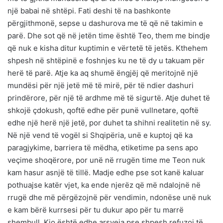
një babai në shtëpi. Fati deshi të na bashkonte
përgjithmonë, sepse u dashurova me të që në takimin e
parë. Dhe sot që në jetën time është Teo, them me bindje
që nuk e kisha ditur kuptimin e vërtetë të jetës. Kthehem
shpesh në shtëpinë e foshnjes ku ne të dy u takuam për
herë të parë. Atje ka aq shumë ëngjëj që meritojnë një
mundësi për një jetë më të mirë, për të ndier dashuri
prindërore, për një të ardhme më të sigurtë. Atje duhet të
shkojë çdokush, qoftë edhe për punë vullnetare, qoftë
edhe një herë një jetë, por duhet ta shihni realitetin në sy.
Në një vend të vogël si Shqipëria, unë e kuptoj që ka
paragjykime, barriera të mëdha, etiketime pa sens apo
veçime shoqërore, por unë në rrugën time me Teon nuk
kam hasur asnjë të tillë. Madje edhe pse sot kanë kaluar
pothuajse katër vjet, ka ende njerëz që më ndalojnë në
rrugë dhe më përgëzojnë për vendimin, ndonëse unë nuk
e kam bërë kurrsesi për tu dukur apo për tu marrë
shembull. Kjo është edhe arsyeja pse shpesh refuzoj të