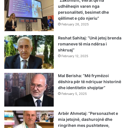
“Zakonisht, vlerat që na
udhëheqin varen nga
personaliteti, besimet dhe
qëllimet e çdo njeriu”
February 26, 2025
Reshat Sahitaj: “Unë jetoj brenda
romaneve të mia ndërsa i
shkruaj”
February 12, 2025
Mal Berisha: “Më frymëzoi
dëshira për të ndriçuar historinë
dhe identitetin shqiptar”
February 5, 2025
Arbër Ahmetaj: “Personazhet e
mia jetojnë, dashurojnë dhe
ringrihen mes pushteteve,