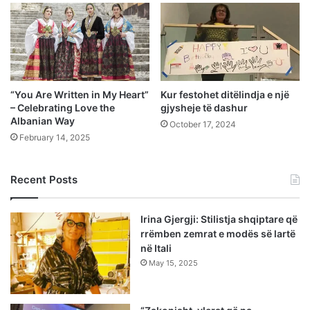
“You Are Written in My Heart”
Kur festohet ditëlindja e një
– Celebrating Love the
gjysheje të dashur
Albanian Way
October 17, 2024
February 14, 2025
Recent Posts
Irina Gjergji: Stilistja shqiptare që
rrëmben zemrat e modës së lartë
në Itali
May 15, 2025