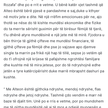
Rozafa” dhe po e rrit e vetme. U bënë katër vjet tashmë që
Alteo është bërë pjesë e pandashme e saj,duke u kthyer
në motiv jete e dite. Në një rrëfim emocionues për ne, ajo
thotë se nëse do të kishte mundësi ekonomike dhe fizike
do ta merrte sërisht guximin për të birësur fëmijë të tjerë,
t’iu dhënë atyre mundësinë e një jete më të mirë. Fjodora u
bën thirrje të gjithë çifteve me mundësi financiare, të
gjithë çifteve pa fëmijë dhe pse jo vajzave apo djemve
single ta marrin pa frikë një hap të tillë, sepse jo vetëm që
do t’i ofrojnë një krijese të pafajshme ngrohtësi familjare
dhe kushte më të mira jetese, por do të ndryshojnë edhe
jetën e tyre katërcipërisht duke marrë mbrapsht dashuri pa
kushte.
” Me Alteon është gjithcka ndryshe, mendoj ndryshe, flas
ndryshe dhe jetoj ndryshe. Tashmë çdo vendim e marr në
baze të djalit tim. Unë po e rris e vetme, por po mundohem
me të gjitha mundësitë që ai të mos e ndiejë mungesën e