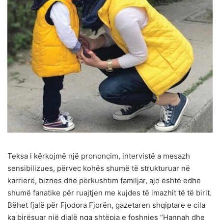
Teksa i kërkojmë një prononcim, intervistë a mesazh
sensibilizues, përvec kohës shumë të strukturuar në
karrierë, biznes dhe përkushtim familjar, ajo është edhe
shumë fanatike për ruajtjen me kujdes të imazhit të të birit.
Bëhet fjalë për Fjodora Fjorën, gazetaren shqiptare e cila
ka birësuar një djalë nga shtëpia e foshnjes “Hannah dhe