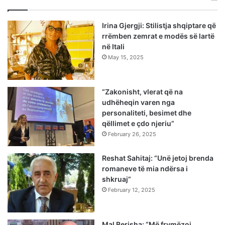
Irina Gjergji: Stilistja shqiptare që
rrëmben zemrat e modës së lartë
në Itali
May 15, 2025
“Zakonisht, vlerat që na
udhëheqin varen nga
personaliteti, besimet dhe
qëllimet e çdo njeriu”
February 26, 2025
Reshat Sahitaj: “Unë jetoj brenda
romaneve të mia ndërsa i
shkruaj”
February 12, 2025
Mal Berisha: “Më frymëzoi