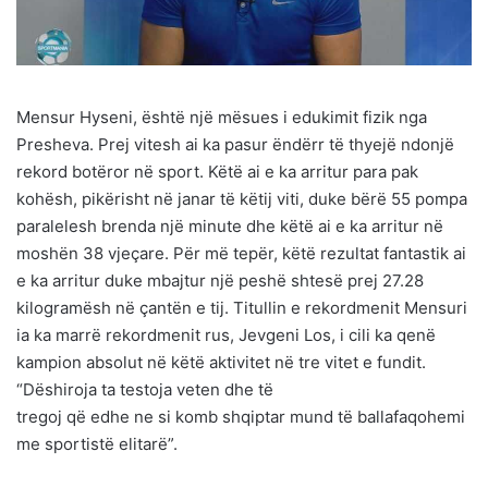
Mensur Hyseni, është një mësues i edukimit fizik nga
Presheva. Prej vitesh ai ka pasur ëndërr të thyejë ndonjë
rekord botëror në sport. Këtë ai e ka arritur para pak
kohësh, pikërisht në janar të këtij viti, duke bërë 55 pompa
paralelesh brenda një minute dhe këtë ai e ka arritur në
moshën 38 vjeçare. Për më tepër, këtë rezultat fantastik ai
e ka arritur duke mbajtur një peshë shtesë prej 27.28
kilogramësh në çantën e tij. Titullin e rekordmenit Mensuri
ia ka marrë rekordmenit rus, Jevgeni Los, i cili ka qenë
kampion absolut në këtë aktivitet në tre vitet e fundit.
“Dëshiroja ta testoja veten dhe të
tregoj që edhe ne si komb shqiptar mund të ballafaqohemi
me sportistë elitarë”.