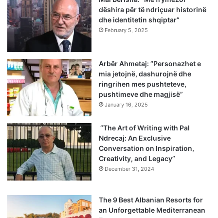
dëshira për të ndriçuar historinë
dhe identitetin shqiptar”
February 5, 2025
Arbër Ahmetaj: “Personazhet e
mia jetojnë, dashurojnë dhe
ringrihen mes pushteteve,
pushtimeve dhe magjisë”
January 16, 2025
“The Art of Writing with Pal
Ndrecaj: An Exclusive
Conversation on Inspiration,
Creativity, and Legacy”
December 31, 2024
The 9 Best Albanian Resorts for
an Unforgettable Mediterranean