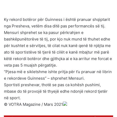
Ky rekord botëror për Guinness i është pranuar shqiptarit
nga Presheva, vetëm disa ditë pas performancës së tij.
Mensuri shprehet se ka pasur përkrahjen e
bashkëpunëtorëve të tij, por kjo nuk mund të thuhet edhe
për kushtet e sërvitjes, të cilat nuk kanë qenë të njëjta me
ato të sportistëve të tjerë të cilët e kanë mbajtur më parë
këtë rekordi botëror dhe gjithçka ai e ka arritur me forcat e
veta pas 5 muajsh përgatitje.
“Pjesa më e sikletshme ishte pritja për t’u pranuar në librin
e rekordeve Guinness” – shprehet Mensuri.
Sportisti preshevar, thotë se pas ca kohësh pushimi,
mbase do të provojë të thyejë edhe ndonjë rekord tjetër
në sport.
©️ VOTRA Magazine / Mars 2021