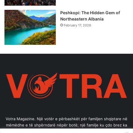
Peshkopi: The Hidden Gem of
Northeastern Albania
February 17, 2026
Votra Magazine. Një votër e përbashkët për familjen shqiptare në
mëmëdhe e të shpërndarë nëpër botë; një familje ku çdo brez ka
vlerë.