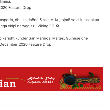
dimësi.
sporin, dhe ka dhënë 5 asiste. Kujtojmë se ai iu bashkua
t nga ekipi norvegjez i Viking FK. ⚽
 pikërisht kundër San Marinos, Maltës, Guinesë dhe
est
Reddit
VKontakte
Odnoklassniki
Pocket
Share via Email
Print