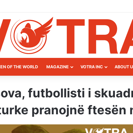
ay of Northern Albania
ZEN OF THE WORLD
MAGAZINE
VOTRA INC
ABOUT U
sova, futbollisti i sku
 turke pranojnë ftesën