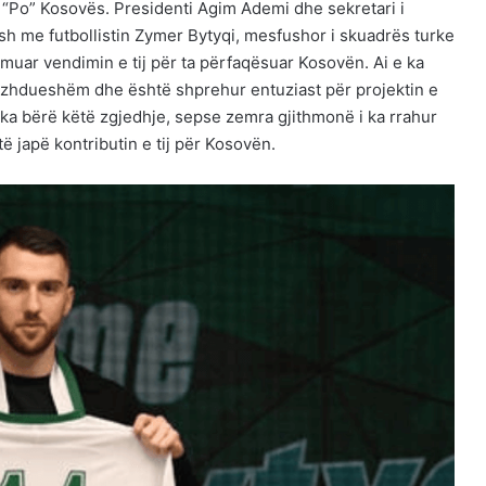
të “Po” Kosovës. Presidenti Agim Ademi dhe sekretari i
ësh me futbollistin Zymer Bytyqi, mesfushor i skuadrës turke
irmuar vendimin e tij për ta përfaqësuar Kosovën. Ai e ka
azhdueshëm dhe është shprehur entuziast për projektin e
ka bërë këtë zgjedhje, sepse zemra gjithmonë i ka rrahur
 japë kontributin e tij për Kosovën.