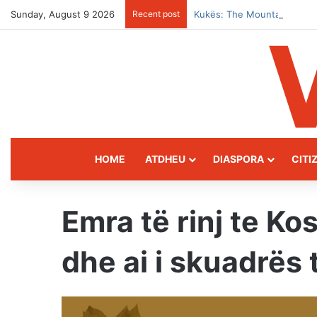
Sunday, August 9 2026
Recent post
Kukës: The Mountain Gatew
HOME
ATDHEU
DIASPORA
CITI
Emra të rinj te Ko
dhe ai i skuadrës