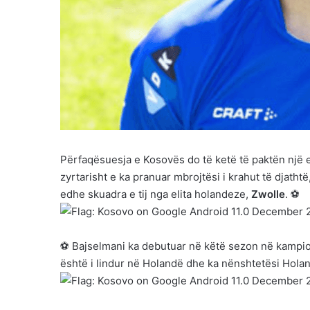
Përfaqësuesja e Kosovës do të ketë të paktën një e
zyrtarisht e ka pranuar mbrojtësi i krahut të djathtë
edhe skuadra e tij nga elita holandeze,
Zwolle
. ⚽
⚽ Bajselmani ka debutuar në këtë sezon në kampiona
është i lindur në Holandë dhe ka nënshtetësi Hola