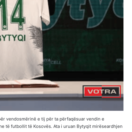
për vendosmërinë e tij për ta përfaqësuar vendin e
e të futbollit të Kosovës. Ata i uruan Bytyqit mirëseardhjen