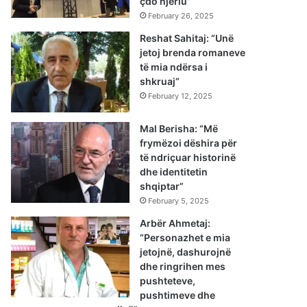
çdo njeriu”
February 26, 2025
Reshat Sahitaj: “Unë
jetoj brenda romaneve
të mia ndërsa i
shkruaj”
February 12, 2025
Mal Berisha: “Më
frymëzoi dëshira për
të ndriçuar historinë
dhe identitetin
shqiptar”
February 5, 2025
Arbër Ahmetaj:
“Personazhet e mia
jetojnë, dashurojnë
dhe ringrihen mes
pushteteve,
pushtimeve dhe