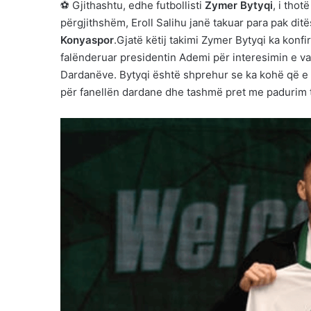
⚽ Gjithashtu, edhe futbollisti
Zymer Bytyqi
, i tho
përgjithshëm, Eroll Salihu janë takuar para pak dit
Konyaspor
.Gjatë këtij takimi Zymer Bytyqi ka konf
falënderuar presidentin Ademi për interesimin e v
Dardanëve. Bytyqi është shprehur se ka kohë që e 
për fanellën dardane dhe tashmë pret me padurim të