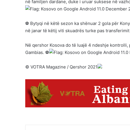
në familjen dardane, duke i uruar suksese në vazh
⚽ Bytyqi në këtë sezon ka shënuar 2 gola për Konya
në janar të këtij viti skuadrës turke pas transferimi
Në qershor Kosova do të luajë 4 ndeshje kontrolli,
Gambias. ⚽
©️ VOTRA Magazine / Qershor 2021
Facebook
X
LinkedIn
Tumblr
Pinter