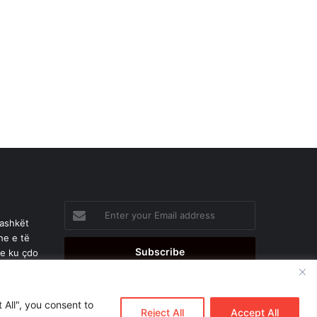
Enter
your
bashkët
Email
he e të
address
je ku çdo
 All", you consent to
Reject All
Accept All