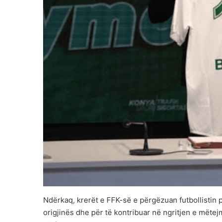
Ndërkaq, krerët e FFK-së e përgëzuan futbollistin 
origjinës dhe për të kontribuar në ngritjen e mëtejm