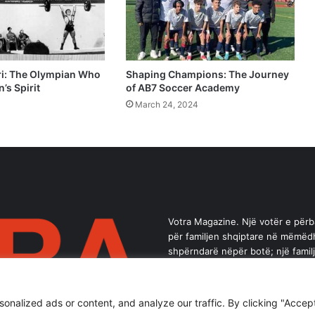
i: The Olympian Who
Shaping Champions: The Journey
n’s Spirit
of AB7 Soccer Academy
March 24, 2024
Votra Magazine. Një votër e për
për familjen shqiptare në mëmëd
shpërndarë nëpër botë; një famil
brez ka vlerë.
alized ads or content, and analyze our traffic. By clicking "Accept