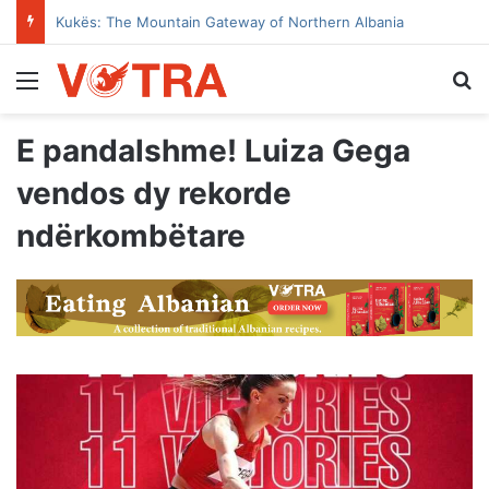
Kukës: The Mountain Gateway of Northern Albania
Menu
Se
E pandalshme! Luiza Gega
vendos dy rekorde
ndërkombëtare