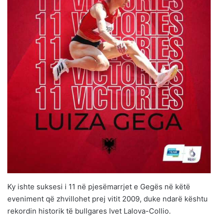
Ky ishte suksesi i 11 në pjesëmarrjet e Gegës në këtë
eveniment që zhvillohet prej vitit 2009, duke ndarë kështu
rekordin historik të bullgares Ivet Lalova-Collio.