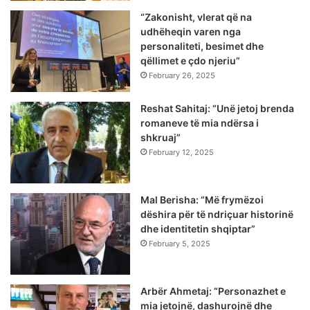
“Zakonisht, vlerat që na
udhëheqin varen nga
personaliteti, besimet dhe
qëllimet e çdo njeriu”
February 26, 2025
Reshat Sahitaj: “Unë jetoj brenda
romaneve të mia ndërsa i
shkruaj”
February 12, 2025
Mal Berisha: “Më frymëzoi
dëshira për të ndriçuar historinë
dhe identitetin shqiptar”
February 5, 2025
Arbër Ahmetaj: “Personazhet e
mia jetojnë, dashurojnë dhe