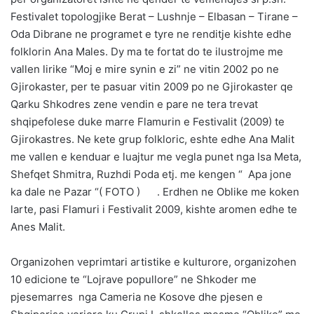
Festivalet topologjike Berat – Lushnje – Elbasan – Tirane –
Oda Dibrane ne programet e tyre ne renditje kishte edhe
folklorin Ana Males. Dy ma te fortat do te ilustrojme me
vallen lirike “Moj e mire synin e zi” ne vitin 2002 po ne
Gjirokaster, per te pasuar vitin 2009 po ne Gjirokaster qe
Qarku Shkodres zene vendin e pare ne tera trevat
shqipefolese duke marre Flamurin e Festivalit (2009) te
Gjirokastres. Ne kete grup folkloric, eshte edhe Ana Malit
me vallen e kenduar e luajtur me vegla punet nga Isa Meta,
Shefqet Shmitra, Ruzhdi Poda etj. me kengen “ Apa jone
ka dale ne Pazar “( FOTO ) . Erdhen ne Oblike me koken
larte, pasi Flamuri i Festivalit 2009, kishte aromen edhe te
Anes Malit.
Organizohen veprimtari artistike e kulturore, organizohen
10 edicione te “Lojrave popullore” ne Shkoder me
pjesemarres nga Cameria ne Kosove dhe pjesen e