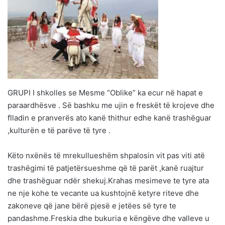
GRUPI I shkolles se Mesme “Oblike” ka ecur në hapat e
paraardhësve . Së bashku me ujin e freskët të krojeve dhe
flladin e pranverës ato kanë thithur edhe kanë trashëguar
,kulturën e të parëve të tyre .
Këto nxënës të mrekullueshëm shpalosin vit pas viti atë
trashëgimi të patjetërsueshme që të parët ,kanë ruajtur
dhe trashëguar ndër shekuj.Krahas mesimeve te tyre ata
ne nje kohe te vecante ua kushtojnë ketyre riteve dhe
zakoneve që jane bërë pjesë e jetëes së tyre te
pandashme.Freskia dhe bukuria e këngëve dhe valleve u