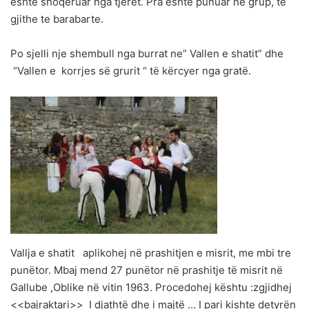
eshte shoqeruar nga tjeret. Pra eshte punuar ne grup, te
gjithe te barabarte.
Po sjelli nje shembull nga burrat ne” Vallen e shatit” dhe
“Vallen e korrjes së grurit “ të kërcyer nga gratë.
Vallja e shatit aplikohej në prashitjen e misrit, me mbi tre
punëtor. Mbaj mend 27 punëtor në prashitje të misrit në
Gallube ,Oblike në vitin 1963. Procedohej kështu :zgjidhej
<<bajraktari>> I djathtë dhe i majtë … I pari kishte detyrën