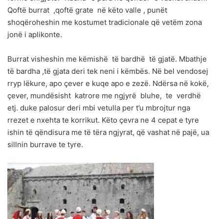
Qoftë burrat ,qoftë grate në këto valle , punët
shoqëroheshin me kostumet tradicionale që vetëm zona
jonë i aplikonte.
Burrat visheshin me këmishë të bardhë të gjatë. Mbathje
të bardha ,të gjata deri tek neni i këmbës. Në bel vendosej
rryp lëkure, apo çever e kuqe apo e zezë. Ndërsa në kokë,
çever, mundësisht katrore me ngjyrë bluhe, te verdhë
etj. duke palosur deri mbi vetulla per t’u mbrojtur nga
rrezet e nxehta te korrikut. Këto çevra ne 4 cepat e tyre
ishin të qëndisura me të tëra ngjyrat, që vashat në pajë, ua
sillnin burrave te tyre.