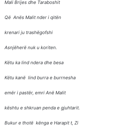
Mali Brijes dhe Taraboshit
Që Anës Malit nder i qitën
krenari ju trashëgofshi
Asnjëherë nuk u koriten.
Këtu ka lind ndera dhe besa
Këtu kanë lind burra e burrnesha
emër i pastër, emri Anë Malit
kështu e shkruan penda e gjuhtarit.
Bukur e thotë kënga e Harapit t, Zi