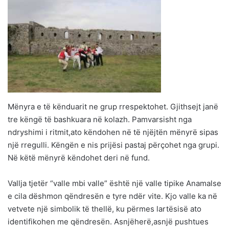
Mënyra e të kënduarit ne grup rrespektohet. Gjithsejt janë
tre këngë të bashkuara në kolazh. Pamvarsisht nga
ndryshimi i ritmit,ato këndohen në të njëjtën mënyrë sipas
një rregulli. Këngën e nis prijësi pastaj përçohet nga grupi.
Në këtë mënyrë këndohet deri në fund.
Vallja tjetër “valle mbi valle” është një valle tipike Anamalse
e cila dëshmon qëndresën e tyre ndër vite. Kjo valle ka në
vetvete një simbolik të thellë, ku përmes lartësisë ato
identifikohen me qëndresën. Asnjëherë,asnjë pushtues