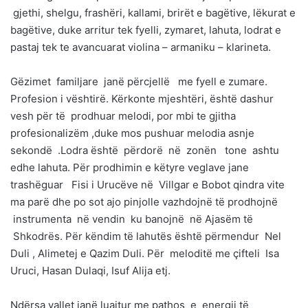
gjethi, shelgu, frashëri, kallami, brirët e bagëtive, lëkurat e
bagëtive, duke arritur tek fyelli, zymaret, lahuta, lodrat e
pastaj tek te avancuarat violina – armaniku – klarineta.
Gëzimet familjare janë përcjellë me fyell e zumare.
Profesion i vështirë. Kërkonte mjeshtëri, është dashur
vesh për të prodhuar melodi, por mbi te gjitha
profesionalizëm ,duke mos pushuar melodia asnje
sekondë .Lodra është përdorë në zonën tone ashtu
edhe lahuta. Për prodhimin e këtyre veglave jane
trashëguar Fisi i Urucëve në Villgar e Bobot qindra vite
ma parë dhe po sot ajo pinjolle vazhdojnë të prodhojnë
instrumenta në vendin ku banojnë në Ajasëm të
Shkodrës. Për këndim të lahutës është përmendur Nel
Duli , Alimetej e Qazim Duli. Për meloditë me çifteli Isa
Uruci, Hasan Dulaqi, Isuf Alija etj.
Ndërsa vallet janë luajtur me pathos e energji të