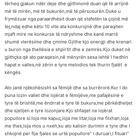
tërheq gjakun ndër deje dhe gjithmonë duan që të arrijnë
më të mirën, më të bukurën,më të përsosurën.Duke u
frymëzuar nga paraardhësit duan që stafetën ta çojnë më
tej,ndaj edhe këto 10 vite ata konkurojnë dhe paraqiten
mjaft mire ne konkurse të ndryshme dhe kanë marrë
shumë vlerësime dhe çmime.Gjithe kjo energji dhe krenari
u buron nga thellësia e shpirtit dhe e zemrës.Kjo duket në
gjithçka që ato paraqesin,në mënyrën sesa lehtë I hedhin
hapat e valles,në zërin e tyre melodios tek thurin fjalët e
këngës.
Ato janë njëkohësisht sa fëmijë dhe sa burrërorë.Kur I do
puna lozin vallet dhe lojërat e fëmijëve,me pafajësinë e
tyre të brishtë,me ëndrrat e tyre të bukura,me përkëdheljet
dhe sjelljen e tyre lozonjare.Kjo shfaqet ne lojërat
popullore si:loja me kapuç,loja me litar,loja me filxhan,loja
me thes,loja mos u nxeh,ku ato kalisin durimin e tyre dhe I
shkojnë per fije fjales se urtë popullore” I duruari,I fituari”