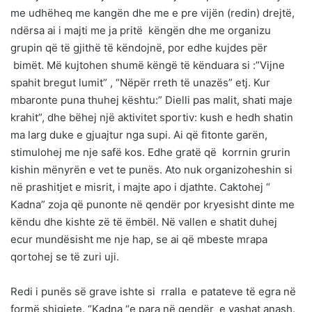
me udhëheq me kangën dhe me e pre vijën (redin) drejtë,
ndërsa ai i majti me ja pritë këngën dhe me organizu
grupin që të gjithë të këndojnë, por edhe kujdes për
bimët. Më kujtohen shumë këngë të kënduara si :”Vijne
spahit bregut lumit” , “Nëpër rreth të unazës” etj. Kur
mbaronte puna thuhej kështu:” Dielli pas malit, shati maje
krahit”, dhe bëhej një aktivitet sportiv: kush e hedh shatin
ma larg duke e gjuajtur nga supi. Ai që fitonte garën,
stimulohej me nje safë kos. Edhe gratë që korrnin grurin
kishin mënyrën e vet te punës. Ato nuk organizoheshin si
në prashitjet e misrit, i majte apo i djathte. Caktohej “
Kadna” zoja që punonte në qendër por kryesisht dinte me
këndu dhe kishte zë të ëmbël. Në vallen e shatit duhej
ecur mundësisht me nje hap, se ai që mbeste mrapa
qortohej se të zuri uji.
Redi i punës së grave ishte si rralla e patateve të egra në
formë shigjete. “Kadna “e para në qendër e vashat anash.