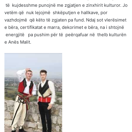
të kujdesshme punojnë me zgjatjen e zinxhirit kulturor. Jo
vetëm që nuk lejojmë shkëputjen e hallkave, por
vazhdojmë që këto të zgjaten pa fund. Ndaj sot vlerësimet
e bëra, certifikatat e marra, dekorimet e bëra, na i shtojnë
energjitë pa pushim për të peërqafuar në thelb kulturën
e Anës Malit.