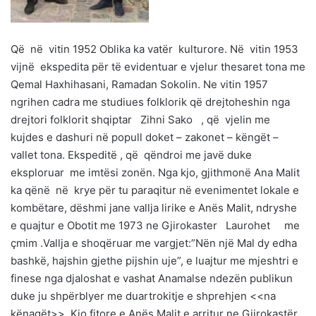
Që në vitin 1952 Oblika ka vatër kulturore. Në vitin 1953
vijnë ekspedita për të evidentuar e vjelur thesaret tona me
Qemal Haxhihasani, Ramadan Sokolin. Ne vitin 1957
ngrihen cadra me studiues folklorik që drejtoheshin nga
drejtori folklorit shqiptar Zihni Sako , që vjelin me
kujdes e dashuri në popull doket – zakonet – këngët –
vallet tona. Ekspeditë , që qëndroi me javë duke
eksploruar me imtësi zonën. Nga kjo, gjithmonë Ana Malit
ka qënë në krye për tu paraqitur në evenimentet lokale e
kombëtare, dëshmi jane vallja lirike e Anës Malit, ndryshe
e quajtur e Obotit me 1973 ne Gjirokaster Laurohet me
çmim .Vallja e shoqëruar me vargjet:”Nën një Mal dy edha
bashkë, hajshin gjethe pijshin uje”, e luajtur me mjeshtri e
finese nga djaloshat e vashat Anamalse ndezën publikun
duke ju shpërblyer me duartrokitje e shprehjen <<na
kënaqët>>. Kjo fitore e Anës Malit e arritur ne Gjirokastër