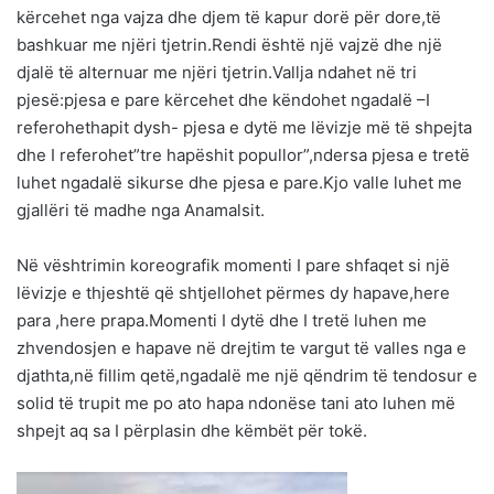
kërcehet nga vajza dhe djem të kapur dorë për dore,të
bashkuar me njëri tjetrin.Rendi është një vajzë dhe një
djalë të alternuar me njëri tjetrin.Vallja ndahet në tri
pjesë:pjesa e pare kërcehet dhe këndohet ngadalë –I
referohethapit dysh- pjesa e dytë me lëvizje më të shpejta
dhe I referohet”tre hapëshit popullor”,ndersa pjesa e tretë
luhet ngadalë sikurse dhe pjesa e pare.Kjo valle luhet me
gjallëri të madhe nga Anamalsit.
Në vështrimin koreografik momenti I pare shfaqet si një
lëvizje e thjeshtë që shtjellohet përmes dy hapave,here
para ,here prapa.Momenti I dytë dhe I tretë luhen me
zhvendosjen e hapave në drejtim te vargut të valles nga e
djathta,në fillim qetë,ngadalë me një qëndrim të tendosur e
solid të trupit me po ato hapa ndonëse tani ato luhen më
shpejt aq sa I përplasin dhe këmbët për tokë.