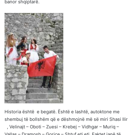
banor shqiptarë.
Historia është e begatë. Është e lashtë, autoktone me
shembuj të bollshëm që e dëshmojnë më së miri Shasi Ilir
, Velinajt – Oboti – Zuesi – Krebej – Vidhgar – Muriq –
Vallas – Dramosh – Gorice – Shtuf etj etj. Faktet janë të