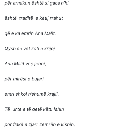
për armikun është si gaca n’hi
është traditë e këtij rrahut
që e ka emrin Ana Malit.
Qysh se vet zoti e krijoj
Ana Malit veç jehoj,
për mirësi e bujari
emri shkoi n’shumë krajli.
Të urte e të qetë këtu ishin
por flakë e zjarr zemrën e kishin,