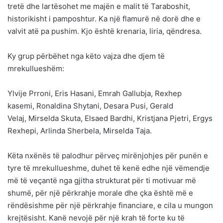
tretë dhe lartësohet me majën e malit të Taraboshit,
historikisht i pamposhtur. Ka një flamurë në dorë dhe e
valvit atë pa pushim. Kjo është krenaria, liria, qëndresa.
Ky grup përbëhet nga këto vajza dhe djem të
mrekullueshëm:
Ylvije Prroni, Eris Hasani, Emrah Gallubja, Rexhep
kasemi, Ronaldina Shytani, Desara Pusi, Gerald
Velaj, Mirselda Skuta, Elsaed Bardhi, Kristjana Pjetri, Ergys
Rexhepi, Arlinda Sherbela, Mirselda Taja.
Këta nxënës të palodhur përveç mirënjohjes për punën e
tyre të mrekullueshme, duhet të kenë edhe një vëmendje
më të veçantë nga gjitha strukturat për ti motivuar më
shumë, për një përkrahje morale dhe çka është më e
rëndësishme për një përkrahje financiare, e cila u mungon
krejtësisht. Kanë nevojë për një krah të forte ku të