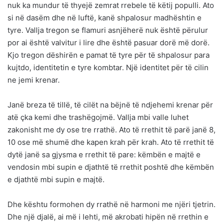
nuk ka mundur të thyejë zemrat rrebele të këtij populli. Ato
si në dasëm dhe në luftë, kanë shpalosur madhështin e
tyre. Vallja tregon se flamuri asnjëherë nuk është përulur
por ai është valvitur i lire dhe është pasuar dorë më dorë.
Kjo tregon dëshirën e pamat të tyre për të shpalosur para
kujtdo, identitetin e tyre kombtar. Një identitet për të cilin
ne jemi krenar.
Janë breza të tillë, të cilët na bëjnë të ndjehemi krenar për
atë çka kemi dhe trashëgojmë. Vallja mbi valle luhet
zakonisht me dy ose tre rrathë. Ato të rrethit të parë janë 8,
10 ose më shumë dhe kapen krah për krah. Ato të rrethit të
dytë janë sa gjysma e rrethit të pare: këmbën e majtë e
vendosin mbi supin e djathtë të rrethit poshtë dhe këmbën
e djathtë mbi supin e majtë.
Dhe kështu formohen dy rrathë në harmoni me njëri tjetrin.
Dhe një djalë, ai më i lehti, më akrobati hipën në rrethin e