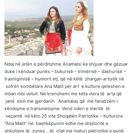
Ndaj në jetën e përditshme Anamalsi ka shijuar dhe gëzuar
duke i kënduar punës – bukurisë – trimërisë – dashurisë –
trashigimisë – humorit etj. që në këtë zhargan artistik në
sofrën kombëtare Ana Malit për art e kulture qeleshen e
mban mbi vetull. Ne krenohemi me këta vlera të arta që
janë stoli me gjerdanin Anamalas që me fanatizëm i
këndojme e transmetojme. Vend nderi e meritë të
veçantë në këto 25 vite Shoqatën Patriotike – Kulturore
“Ana Malit” në bashkëpunim edhe me drejtoritë e
shkollave të zones , të cilat me maturi patriotike e punë