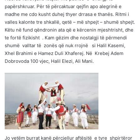
papërshkruar. Për të përcaktuar qejfin apo alegrinë e
madhe me cdo kusht duhej thyer drrasa e thanës. Ritmi i
valles kalonte tre shkallë, qetë – më shpejt – shumë shpejt.
Këtu në fund qëndronin ata që e kërcenin mjeshtrisht, dhe
te fortë fizikisht . Kam gëzim dhe nostalgji të përmendi
shumë valltar të zonës që nuk rrojnë si Halil Kasemi,
Xhel Brahimi e Hamez Duli Xhaferej. Në Krebej Adem
Dobrovoda 100 vjec, Halil Elezi, Ali Mani.
Jo vetëm burrat kanë përcjellur aftësitë e tyre shpirtëror