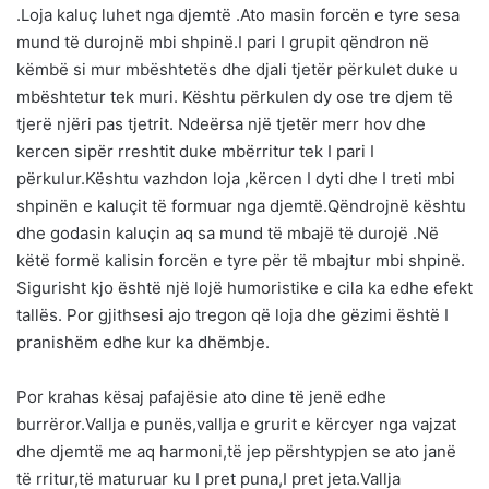
.Loja kaluç luhet nga djemtë .Ato masin forcën e tyre sesa
mund të durojnë mbi shpinë.I pari I grupit qëndron në
këmbë si mur mbështetës dhe djali tjetër përkulet duke u
mbështetur tek muri. Kështu përkulen dy ose tre djem të
tjerë njëri pas tjetrit. Ndeërsa një tjetër merr hov dhe
kercen sipër rreshtit duke mbërritur tek I pari I
përkulur.Kështu vazhdon loja ,kërcen I dyti dhe I treti mbi
shpinën e kaluçit të formuar nga djemtë.Qëndrojnë kështu
dhe godasin kaluçin aq sa mund të mbajë të durojë .Në
këtë formë kalisin forcën e tyre për të mbajtur mbi shpinë.
Sigurisht kjo është një lojë humoristike e cila ka edhe efekt
tallës. Por gjithsesi ajo tregon që loja dhe gëzimi është I
pranishëm edhe kur ka dhëmbje.
Por krahas kësaj pafajësie ato dine të jenë edhe
burrëror.Vallja e punës,vallja e grurit e kërcyer nga vajzat
dhe djemtë me aq harmoni,të jep përshtypjen se ato janë
të rritur,të maturuar ku I pret puna,I pret jeta.Vallja