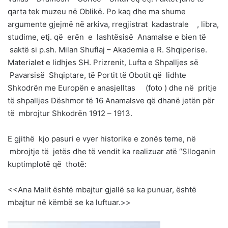
qarta tek muzeu në Oblikë. Po kaq dhe ma shume
argumente gjejmë në arkiva, rregjistrat kadastrale , libra,
studime, etj. që erën e lashtësisë Anamalse e bien të
saktë si p.sh. Milan Shuflaj – Akademia e R. Shqiperise.
Materialet e lidhjes SH. Prizrenit, Lufta e Shpalljes së
Pavarsisë Shqiptare, të Portit të Obotit që lidhte
Shkodrën me Europën e anasjelltas (foto ) dhe në pritje
të shpalljes Dëshmor të 16 Anamalsve që dhanë jetën për
të mbrojtur Shkodrën 1912 – 1913.
E gjithë kjo pasuri e vyer historike e zonës teme, në
mbrojtje të jetës dhe të vendit ka realizuar atë “Slloganin
kuptimplotë që thotë:
<<Ana Malit është mbajtur gjallë se ka punuar, është
mbajtur në këmbë se ka luftuar.>>