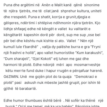
Puna dhe argëtimi në Anën e Malit kanë qënë sinonime
të njëra tjetrës, me të cilat janë shprehur kultura, uniteti
dhe rrespekti. Puna e shatit, korrja e grunit,djegia e
gëlqeres, ndërtimi i shtëpive ndihmonin njëra tjetrën. Kjo
lidhje shfaqej edhe në këngët e vallet ku valltarët e
këngëtarët kapeshin dorë për dorë, sup me sup ,ose bel
për bel dhe kështu nuk kishte si ato. Vallet “ Nën një
kumull lule t’bardhë” , vallja dy palëshe burra e gra “Fryni
një frashni e hollë”, apo vallet humoristike “Kum karakushi”,
“Dum sharajeli”, “Gjel Kokoti” etj luhen me gaz dhe
harmoni të plotë. Edhe ndonjë mëri apo mosmarrveshje
këtu merrte fund duke i hapur rrugën e përqafuar harenë.
GëZIMIN. Unë me gojën plot do ta quaja “Demokraci e
plotë” pasi askush nuk mbeste jashtë grupit, por ishin të
gjithë të barabartë.
Edhe humor thumbues është bërë . Në sofër ka thënë një
burrë “ Orizi me tamel, më ka vra babën”. Përgjigja ishte