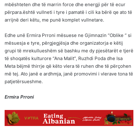
mbështeten dhe të marrin force dhe energji për të ecur
përpara.është vullneti i tyre i pamatë i cili ka bërë qe ato të
arrijnë deri këtu, me punë komplet vullnetare.
Edhe unë Ermira Prroni mësuese ne Gjimnazin “Oblike “ si
mësuesja e tyre, përgjegjësja dhe organizatorja e këtij
grupi të mrekullueshëm së bashku me dy pjesëtarët e tjerë
të shoqatës kulturore “Ana Malit”, Ruzhdi Poda dhe Isa
Meta bëjmë thirrje që këto vlera të ruhen dhe të përçohen
më tej. Ato janë e ardhmja, janë promovimi i vlerave tona të
patjetërsueshme.
Ermira Prroni