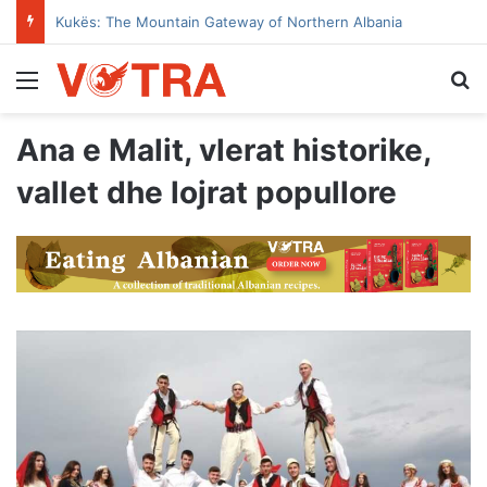
The Tale of Dibra’s House with the Open Door
Menu
Se
Ana e Malit, vlerat historike,
vallet dhe lojrat popullore