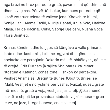
nga brezi ne brez por edhe gratë, pavarësisht qëndrimit në
dhoma veçmas. Për zë të bukur, kumbues por edhe që
kanë zotëruar tekste të valleve jane: Xhevahire Kulmi,
Sanije Lani, Aleme Fadili, NUrije Dahati, Xhije Sala, Hatixhe
Malja, Feride Kacinaj, Cuka, Sabrije Gjeloshi, Nusha Gocaj,
Flora Bigjit etj.
Krahas këndimit dhe luajtjes së këngëve e valle primare,
ishte edhe kostumi , I cili me ngjyrat dhe qëndismat
spektakolare paraqitnin Dekorin më të shkëlqyer , që me
të drejtë Edit Durham (Krajlica Shqiptare) ka cituar
“Kostum e Katund”. Zonës tone I shkon ky përcaktim.
Veshjet Anamalse, Bregut të Bunës (Obotit), Brijës së
Malit. Veshjet e ndryshme për vashat (vajza), nuset, grate
në moshë, gratë e veja, veshja e jazit, etj. ,Ç,ka shumë
saktë e shpejt ka prezantuar statusin vajzë – nuse – grua
e ve, na jaze, brega bunese, anamalse etj.