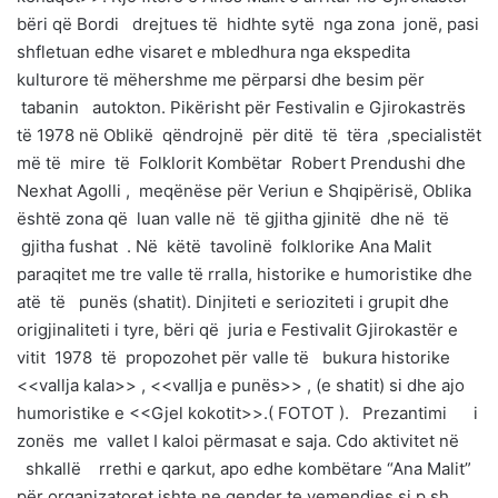
bëri që Bordi drejtues të hidhte sytë nga zona jonë, pasi
shfletuan edhe visaret e mbledhura nga ekspedita
kulturore të mëhershme me përparsi dhe besim për
tabanin autokton. Pikërisht për Festivalin e Gjirokastrës
të 1978 në Oblikë qëndrojnë për ditë të tëra ,specialistët
më të mire të Folklorit Kombëtar Robert Prendushi dhe
Nexhat Agolli , meqënëse për Veriun e Shqipërisë, Oblika
është zona që luan valle në të gjitha gjinitë dhe në të
gjitha fushat . Në këtë tavolinë folklorike Ana Malit
paraqitet me tre valle të rralla, historike e humoristike dhe
atë të punës (shatit). Dinjiteti e serioziteti i grupit dhe
origjinaliteti i tyre, bëri që juria e Festivalit Gjirokastër e
vitit 1978 të propozohet për valle të bukura historike
<<vallja kala>> , <<vallja e punës>> , (e shatit) si dhe ajo
humoristike e <<Gjel kokotit>>.( FOTOT ). Prezantimi i
zonës me vallet I kaloi përmasat e saja. Cdo aktivitet në
shkallë rrethi e qarkut, apo edhe kombëtare “Ana Malit”
për organizatoret ishte ne qender te vemendjes si p.sh.