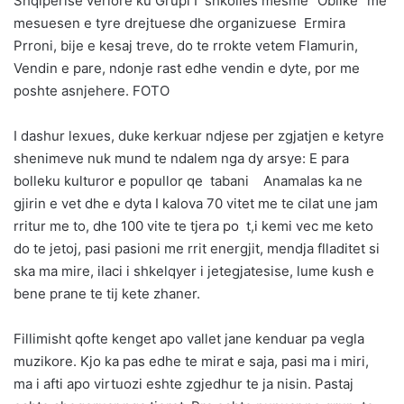
Shqiperise veriore ku Grupi I shkolles mesme “Oblike” me
mesuesen e tyre drejtuese dhe organizuese Ermira
Prroni, bije e kesaj treve, do te rrokte vetem Flamurin,
Vendin e pare, ndonje rast edhe vendin e dyte, por me
poshte asnjehere. FOTO
I dashur lexues, duke kerkuar ndjese per zgjatjen e ketyre
shenimeve nuk mund te ndalem nga dy arsye: E para
bolleku kulturor e popullor qe tabani Anamalas ka ne
gjirin e vet dhe e dyta I kalova 70 vitet me te cilat une jam
rritur me to, dhe 100 vite te tjera po t,i kemi vec me keto
do te jetoj, pasi pasioni me rrit energjit, mendja flladitet si
ska ma mire, ilaci i shkelqyer i jetegjatesise, lume kush e
bene prane te tij kete zhaner.
Fillimisht qofte kenget apo vallet jane kenduar pa vegla
muzikore. Kjo ka pas edhe te mirat e saja, pasi ma i miri,
ma i afti apo virtuozi eshte zgjedhur te ja nisin. Pastaj