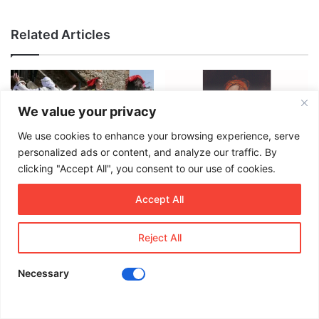
Related Articles
We value your privacy
We use cookies to enhance your browsing experience, serve
personalized ads or content, and analyze our traffic. By
The Dance of the Mountains:
Lord Byron (1788–1824)
clicking "Accept All", you consent to our use of cookies.
Tropoja’s ‘Vallja e Tropojës’
donning traditional Albanian
Joins UNESCO
attire: A stylish reply to the
Accept All
influence of the Ottoman
December 4, 2024
Empire.
January 20, 2024
Reject All
Necessary
Facebook
X
LinkedIn
WhatsApp
Viber