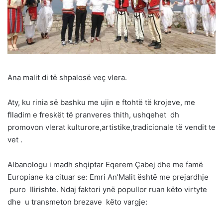
Ana malit di të shpalosë veç vlera.
Aty, ku rinia së bashku me ujin e ftohtë të krojeve, me
flladim e freskët të pranveres thith, ushqehet dh
promovon vlerat kulturore,artistike,tradicionale të vendit te
vet .
Albanologu i madh shqiptar Eqerem Çabej dhe me famë
Europiane ka cituar se: Emri An’Malit është me prejardhje
puro Ilirishte. Ndaj faktori ynë popullor ruan këto virtyte
dhe u transmeton brezave këto vargje: