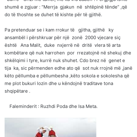
shumë e zgjuar : “Merrja gjakun në shtëpinë tënde” ,që
do të thoshte se duhet të kishte për të gjithë.
Pa pretenduar se i kam rrokur të gjitha, gjithë ky
ansambël i përshkruar për një zonë 2000 vjecare siç
është Ana Malit, duke nxjerrë në dritë vlera të arta
kombëtare që nuk harrohen por rrezatojnë në shekuj dhe
shkëlqimi i tyre, kurrë nuk shuhet. Cdo brez në genet e
tija ka, sic përmenden edhe ato që sot nuk rrojnë më ,janë
këto pëllumba e pëllumbesha ,këto sokola e sokolesha që
me plot bukuri lozin dhe u këndojnë traditave tona
shqipëtare .
Faleminderit : Ruzhdi Poda dhe Isa Meta.