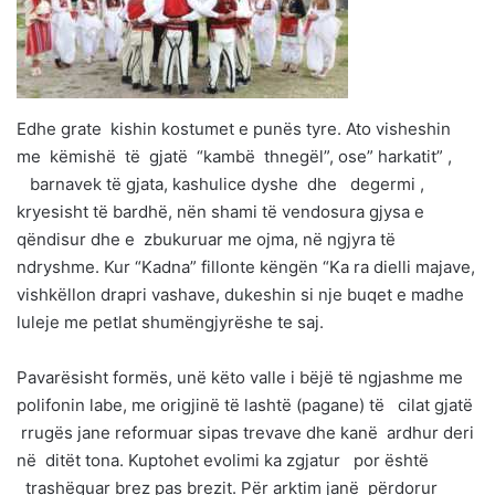
Edhe grate kishin kostumet e punës tyre. Ato visheshin
me këmishë të gjatë “kambë thnegël”, ose” harkatit” ,
barnavek të gjata, kashulice dyshe dhe degermi ,
kryesisht të bardhë, nën shami të vendosura gjysa e
qëndisur dhe e zbukuruar me ojma, në ngjyra të
ndryshme. Kur “Kadna” fillonte këngën “Ka ra dielli majave,
vishkëllon drapri vashave, dukeshin si nje buqet e madhe
luleje me petlat shumëngjyrëshe te saj.
Pavarësisht formës, unë këto valle i bëjë të ngjashme me
polifonin labe, me origjinë të lashtë (pagane) të cilat gjatë
rrugës jane reformuar sipas trevave dhe kanë ardhur deri
në ditët tona. Kuptohet evolimi ka zgjatur por është
trashëguar brez pas brezit. Për arktim janë përdorur