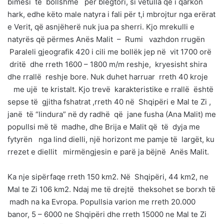
bimësi të bollshme për blegtori, si vetulla që i qarkon
hark, edhe këto male natyra i fali për t,i mbrojtur nga erërat
e Verit, që asnjëherë nuk jua pa sherri. Kjo mrekulli e
natyrës që përmes Anës Malit – Rumi vazhdon rrugën
Paraleli gjeografik 420 i cili me bollëk jep në vit 1700 orë
dritë dhe rreth 1600 – 1800 m/m reshje, kryesisht shira
dhe rrallë reshje bore. Nuk duhet harruar rreth 40 kroje
me ujë te kristalt. Kjo trevë karakteristike e rrallë është
sepse të gjitha fshatrat ,rreth 40 në Shqipëri e Mal te Zi ,
janë të “lindura” në dy radhë që jane fusha (Ana Malit) me
popullsi më të madhe, dhe Brija e Malit që të dyja me
fytyrën nga lind dielli, një horizont me pamje të largët, ku
rrezet e diellit mirmëngjesin e parë ja bëjnë Anës Malit.
Ka nje sipërfaqe rreth 150 km2. Në Shqipëri, 44 km2, ne
Mal te Zi 106 km2. Ndaj me të drejtë theksohet se borxh të
madh na ka Evropa. Popullsia varion me rreth 20.000
banor, 5 – 6000 ne Shqipëri dhe rreth 15000 ne Mal te Zi