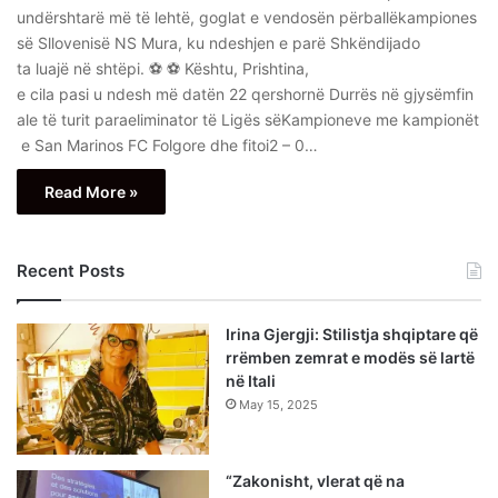
undërshtarë më të lehtë, goglat e vendosën përballëkampiones
së Sllovenisë NS Mura, ku ndeshjen e parë Shkëndijado
ta luajë në shtëpi. ⚽️ ⚽️ Kështu, Prishtina,
e cila pasi u ndesh më datën 22 qershornë Durrës në gjysëmfin
ale të turit paraeliminator të Ligës sëKampioneve me kampionët
e San Marinos FC Folgore dhe fitoi2 – 0…
Read More »
Recent Posts
Irina Gjergji: Stilistja shqiptare që
rrëmben zemrat e modës së lartë
në Itali
May 15, 2025
“Zakonisht, vlerat që na