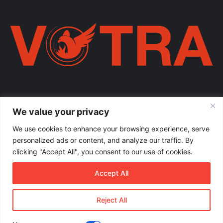
Votra Magazine. Një votër e përbashkët për familjen shqiptare në
We value your privacy
mëmëdhe e të shpërndarë nëpër botë; një familje ku çdo brez ka
vlerë.
We use cookies to enhance your browsing experience, serve
personalized ads or content, and analyze our traffic. By
Enter
clicking "Accept All", you consent to our use of cookies.
your
Email
Accept All
address
Reject All