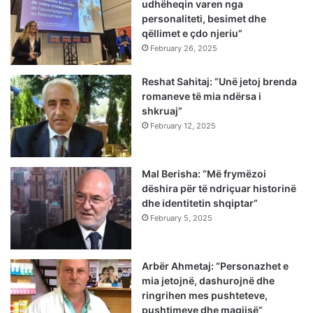
udhëheqin varen nga
personaliteti, besimet dhe
qëllimet e çdo njeriu”
February 26, 2025
Reshat Sahitaj: “Unë jetoj brenda
romaneve të mia ndërsa i
shkruaj”
February 12, 2025
Mal Berisha: “Më frymëzoi
dëshira për të ndriçuar historinë
dhe identitetin shqiptar”
February 5, 2025
Arbër Ahmetaj: “Personazhet e
mia jetojnë, dashurojnë dhe
ringrihen mes pushteteve,
pushtimeve dhe magjisë”