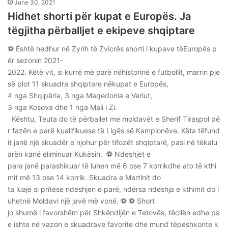
June 30, 2021
Hidhet shorti për kupat e Europës. Ja
tëgjitha përballjet e ekipeve shqiptare
⚽️ Është hedhur në Zyrih të Zvicrës shorti i kupave tëEuropës p
ër sezonin 2021-
2022. Këtë vit, si kurrë më parë nëhistorinë e futbollit, marrin pje
së plot 11 skuadra shqiptare nëkupat e Europës,
4 nga Shqipëria, 3 nga Maqedonia e Veriut,
3 nga Kosova dhe 1 nga Mali i Zi.
Kështu, Teuta do të përballet me moldavët e Sherif Tiraspol pë
r fazën e parë kualifikuese të Ligës së Kampionëve. Këta tëfund
it janë një skuadër e njohur për tifozët shqiptarë, pasi në tëkalu
arën kanë eliminuar Kukësin. ⚽️ Ndeshjet e
para janë parashikuar të luhen më 6 ose 7 korrikdhe ato të kthi
mit më 13 ose 14 korrik. Skuadra e Martinit do
ta luajë si pritëse ndeshjen e parë, ndërsa ndeshja e kthimit do l
uhetnë Moldavi një javë më vonë. ⚽️ ⚽️ Short
jo shumë i favorshëm për Shkëndijën e Tetovës, tëcilën edhe ps
e ishte në vazon e skuadrave favorite dhe mund tëpeshkonte k