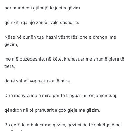
por mundemi gjithnjë të japim gëzim
që nxit nga një zemër valë dashurie.
Nëse në punën tuaj hasni vështirësi dhe e pranoni me
gëzim,
me një buzëqeshje, në këtë, krahasuar me shumë gjëra të
tjera,
do të shihni veprat tuaja të mira.
Dhe mënyra më e mirë për të treguar mirënjohjen tuaj
qëndron në të pranuarit e çdo gjëje me gëzim.
Po qetë të mbuluar me gëzim, gëzimi do të shkëlqejë në