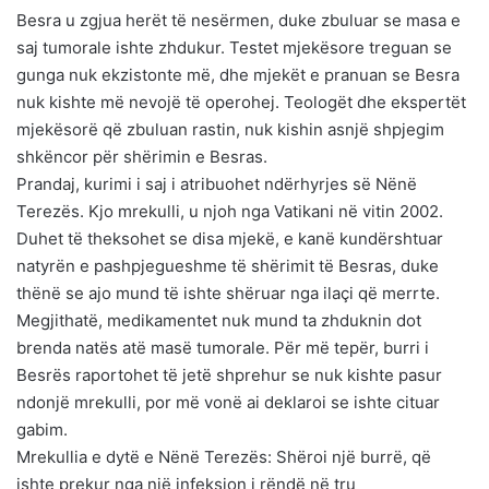
Besra u zgjua herët të nesërmen, duke zbuluar se masa e
saj tumorale ishte zhdukur. Testet mjekësore treguan se
gunga nuk ekzistonte më, dhe mjekët e pranuan se Besra
nuk kishte më nevojë të operohej. Teologët dhe ekspertët
mjekësorë që zbuluan rastin, nuk kishin asnjë shpjegim
shkëncor për shërimin e Besras.
Prandaj, kurimi i saj i atribuohet ndërhyrjes së Nënë
Terezës. Kjo mrekulli, u njoh nga Vatikani në vitin 2002.
Duhet të theksohet se disa mjekë, e kanë kundërshtuar
natyrën e pashpjegueshme të shërimit të Besras, duke
thënë se ajo mund të ishte shëruar nga ilaçi që merrte.
Megjithatë, medikamentet nuk mund ta zhduknin dot
brenda natës atë masë tumorale. Për më tepër, burri i
Besrës raportohet të jetë shprehur se nuk kishte pasur
ndonjë mrekulli, por më vonë ai deklaroi se ishte cituar
gabim.
Mrekullia e dytë e Nënë Terezës: Shëroi një burrë, që
ishte prekur nga një infeksion i rëndë në tru