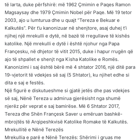
të larta, duke përfshirë: më 1962 Çmimin e Paqes Ramon
Magsaysay dhe 1979 Çmimin Nobel për Paqe. Më 19 tetor
2003, ajo u lumturua dhe u quajt “Tereza e Bekuar e
Kalkutës”. Për t’u kanonizuar në shenjtore, asaj duhej t’i
njihej një mrekulli e dytë, në bazë të rregullave të kishës
katolike. Një mrekulli e dytë i është njohur nga Papa
Françesku, në dhjetor të vitit 2015, duke i hapur rrugën që
ajo të shpallet e shenjt nga Kisha Katolike e Romës.
Kanonizimi i saj është bërë më 4 shtator 2016, një ditë para
19-vjetorit të vdekjes së saj (5 Shtator), ku njihet edhe si
dita e saj e festës.
Një figurë e diskutueshme si gjatë jetës dhe pas vdekjes
së saj, Nënë Tereza u admirua gjerësisht nga shumë
njerëz për veprat e saj bamirëse. Më 6 Shtator 2017,
Tereza dhe Shën Françesk Saver u emëruan bashkë-
mbrojtës të Arqipeshkvisë Katolike Romake të Kalkutës.
Mrekullitë e Nënë Terezës
Mrekullia e parë e Nënë Terezës: Shërimi i gruas me