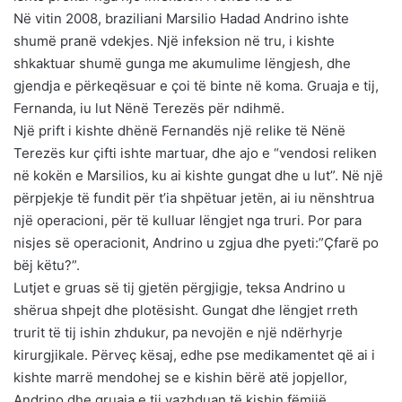
Në vitin 2008, braziliani Marsilio Hadad Andrino ishte
shumë pranë vdekjes. Një infeksion në tru, i kishte
shkaktuar shumë gunga me akumulime lëngjesh, dhe
gjendja e përkeqësuar e çoi të binte në koma. Gruaja e tij,
Fernanda, iu lut Nënë Terezës për ndihmë.
Një prift i kishte dhënë Fernandës një relike të Nënë
Terezës kur çifti ishte martuar, dhe ajo e “vendosi reliken
në kokën e Marsilios, ku ai kishte gungat dhe u lut”. Në një
përpjekje të fundit për t’ia shpëtuar jetën, ai iu nënshtrua
një operacioni, për të kulluar lëngjet nga truri. Por para
nisjes së operacionit, Andrino u zgjua dhe pyeti:”Çfarë po
bëj këtu?”.
Lutjet e gruas së tij gjetën përgjigje, teksa Andrino u
shërua shpejt dhe plotësisht. Gungat dhe lëngjet rreth
trurit të tij ishin zhdukur, pa nevojën e një ndërhyrje
kirurgjikale. Përveç kësaj, edhe pse medikamentet që ai i
kishte marrë mendohej se e kishin bërë atë jopjellor,
Andrino dhe gruaja e tij vazhduan të kishin fëmijë.