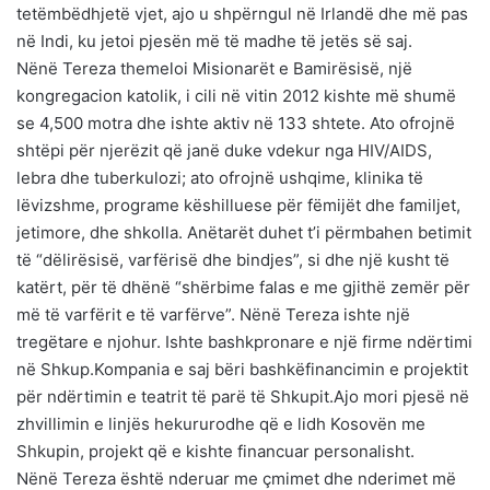
tetëmbëdhjetë vjet, ajo u shpërngul në Irlandë dhe më pas
në Indi, ku jetoi pjesën më të madhe të jetës së saj.
Nënë Tereza themeloi Misionarët e Bamirësisë, një
kongregacion katolik, i cili në vitin 2012 kishte më shumë
se 4,500 motra dhe ishte aktiv në 133 shtete. Ato ofrojnë
shtëpi për njerëzit që janë duke vdekur nga HIV/AIDS,
lebra dhe tuberkulozi; ato ofrojnë ushqime, klinika të
lëvizshme, programe këshilluese për fëmijët dhe familjet,
jetimore, dhe shkolla. Anëtarët duhet t’i përmbahen betimit
të “dëlirësisë, varfërisë dhe bindjes”, si dhe një kusht të
katërt, për të dhënë “shërbime falas e me gjithë zemër për
më të varfërit e të varfërve”. Nënë Tereza ishte një
tregëtare e njohur. Ishte bashkpronare e një firme ndërtimi
në Shkup.Kompania e saj bëri bashkëfinancimin e projektit
për ndërtimin e teatrit të parë të Shkupit.Ajo mori pjesë në
zhvillimin e linjës hekururodhe që e lidh Kosovën me
Shkupin, projekt që e kishte financuar personalisht.
Nënë Tereza është nderuar me çmimet dhe nderimet më