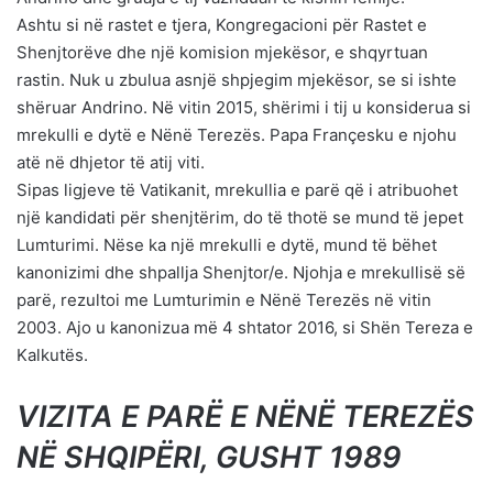
Ashtu si në rastet e tjera, Kongregacioni për Rastet e
Shenjtorëve dhe një komision mjekësor, e shqyrtuan
rastin. Nuk u zbulua asnjë shpjegim mjekësor, se si ishte
shëruar Andrino. Në vitin 2015, shërimi i tij u konsiderua si
mrekulli e dytë e Nënë Terezës. Papa Françesku e njohu
atë në dhjetor të atij viti.
Sipas ligjeve të Vatikanit, mrekullia e parë që i atribuohet
një kandidati për shenjtërim, do të thotë se mund të jepet
Lumturimi. Nëse ka një mrekulli e dytë, mund të bëhet
kanonizimi dhe shpallja Shenjtor/e. Njohja e mrekullisë së
parë, rezultoi me Lumturimin e Nënë Terezës në vitin
2003. Ajo u kanonizua më 4 shtator 2016, si Shën Tereza e
Kalkutës.
VIZITA E PARË E NËNË TEREZËS
NË SHQIPËRI, GUSHT 1989