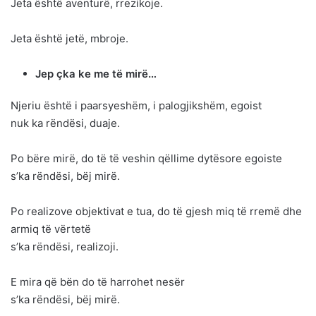
Jeta është aventurë, rrezikoje.
Jeta është jetë, mbroje.
Jep çka ke me të mirë…
Njeriu është i paarsyeshëm, i palogjikshëm, egoist
nuk ka rëndësi, duaje.
Po bëre mirë, do të të veshin qëllime dytësore egoiste
s’ka rëndësi, bëj mirë.
Po realizove objektivat e tua, do të gjesh miq të rremë dhe
armiq të vërtetë
s’ka rëndësi, realizoji.
E mira që bën do të harrohet nesër
s’ka rëndësi, bëj mirë.