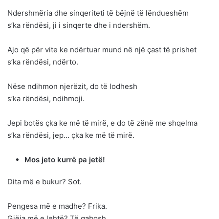
Ndershmëria dhe sinqeriteti të bëjnë të lëndueshëm
s’ka rëndësi, ji i sinqerte dhe i ndershëm.
Ajo që për vite ke ndërtuar mund në një çast të prishet
s’ka rëndësi, ndërto.
Nëse ndihmon njerëzit, do të lodhesh
s’ka rëndësi, ndihmoji.
Jepi botës çka ke më të mirë, e do të zënë me shqelma
s’ka rëndësi, jep… çka ke më të mirë.
Mos jeto kurrë pa jetë!
Dita më e bukur? Sot.
Pengesa më e madhe? Frika.
Gjëja më e lehtë? Të gabosh.