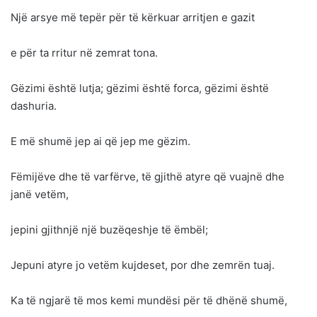
Një arsye më tepër për të kërkuar arritjen e gazit
e për ta rritur në zemrat tona.
Gëzimi është lutja; gëzimi është forca, gëzimi është
dashuria.
E më shumë jep ai që jep me gëzim.
Fëmijëve dhe të varfërve, të gjithë atyre që vuajnë dhe
janë vetëm,
jepini gjithnjë një buzëqeshje të ëmbël;
Jepuni atyre jo vetëm kujdeset, por dhe zemrën tuaj.
Ka të ngjarë të mos kemi mundësi për të dhënë shumë,