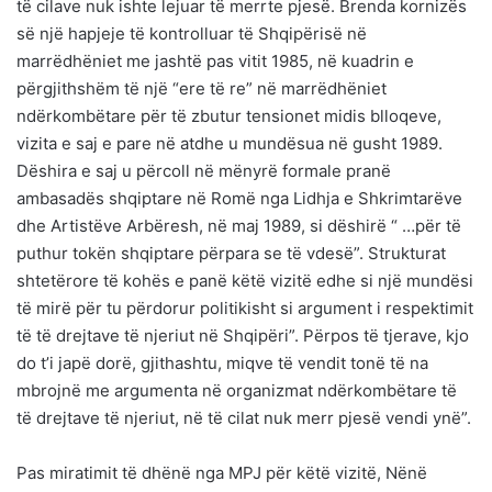
të cilave nuk ishte lejuar të merrte pjesë. Brenda kornizës
së një hapjeje të kontrolluar të Shqipërisë në
marrëdhëniet me jashtë pas vitit 1985, në kuadrin e
përgjithshëm të një “ere të re” në marrëdhëniet
ndërkombëtare për të zbutur tensionet midis blloqeve,
vizita e saj e pare në atdhe u mundësua në gusht 1989.
Dëshira e saj u përcoll në mënyrë formale pranë
ambasadës shqiptare në Romë nga Lidhja e Shkrimtarëve
dhe Artistëve Arbëresh, në maj 1989, si dëshirë “ …për të
puthur tokën shqiptare përpara se të vdesë”. Strukturat
shtetërore të kohës e panë këtë vizitë edhe si një mundësi
të mirë për tu përdorur politikisht si argument i respektimit
të të drejtave të njeriut në Shqipëri”. Përpos të tjerave, kjo
do t’i japë dorë, gjithashtu, miqve të vendit tonë të na
mbrojnë me argumenta në organizmat ndërkombëtare të
të drejtave të njeriut, në të cilat nuk merr pjesë vendi ynë”.
Pas miratimit të dhënë nga MPJ për këtë vizitë, Nënë