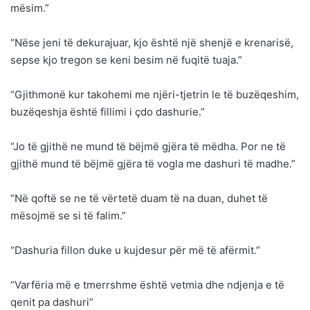
mësim.”
“Nëse jeni të dekurajuar, kjo është një shenjë e krenarisë,
sepse kjo tregon se keni besim në fuqitë tuaja.”
“Gjithmonë kur takohemi me njëri-tjetrin le të buzëqeshim,
buzëqeshja është fillimi i çdo dashurie.”
“Jo të gjithë ne mund të bëjmë gjëra të mëdha. Por ne të
gjithë mund të bëjmë gjëra të vogla me dashuri të madhe.”
“Në qoftë se ne të vërtetë duam të na duan, duhet të
mësojmë se si të falim.”
“Dashuria fillon duke u kujdesur për më të afërmit.”
“Varfëria më e tmerrshme është vetmia dhe ndjenja e të
qenit pa dashuri”