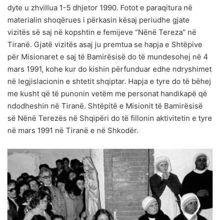
dyte u zhvillua 1-5 dhjetor 1990. Fotot e paraqitura në
materialin shoqërues i përkasin kësaj periudhe gjate
vizitës së saj në kopshtin e femijeve “Nënë Tereza” në
Tiranë. Gjatë vizitës asaj ju premtua se hapja e Shtëpive
për Misionaret e saj të Bamirësisë do të mundesohej në 4
mars 1991, kohe kur do kishin përfunduar edhe ndryshimet
në legjislacionin e shtetit shqiptar. Hapja e tyre do të bëhej
me kusht që të punonin vetëm me personat handikapë që
ndodheshin në Tiranë. Shtëpitë e Misionit të Bamirësisë
së Nënë Terezës në Shqipëri do të fillonin aktivitetin e tyre
në mars 1991 në Tiranë e në Shkodër.