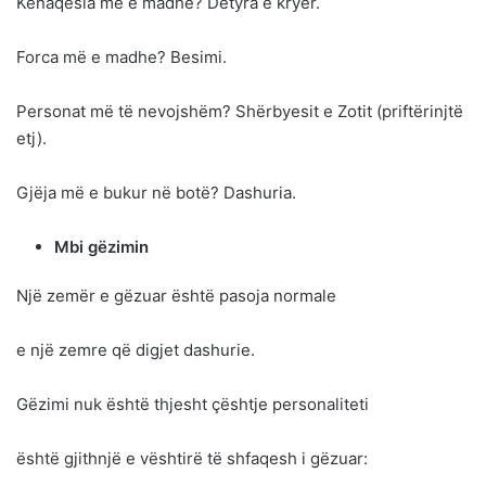
Kënaqësia më e madhe? Detyra e kryer.
Forca më e madhe? Besimi.
Personat më të nevojshëm? Shërbyesit e Zotit (priftërinjtë
etj).
Gjëja më e bukur në botë? Dashuria.
Mbi gëzimin
Një zemër e gëzuar është pasoja normale
e një zemre që digjet dashurie.
Gëzimi nuk është thjesht çështje personaliteti
është gjithnjë e vështirë të shfaqesh i gëzuar: