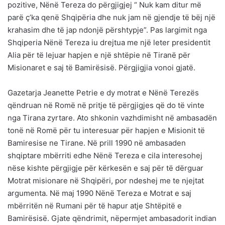
pozitive, Nënë Tereza do përgjigjej “ Nuk kam ditur më
parë ç’ka qenë Shqipëria dhe nuk jam në gjendje të bëj një
krahasim dhe të jap ndonjë përshtypje”. Pas largimit nga
Shqiperia Nënë Tereza iu drejtua me një leter presidentit
Alia për të lejuar hapjen e një shtëpie në Tiranë për
Misionaret e saj të Bamirësisë. Përgjigjia vonoi gjatë.
Gazetarja Jeanette Petrie e dy motrat e Nënë Terezës
qëndruan në Romë në pritje të përgjigjes që do të vinte
nga Tirana zyrtare. Ato shkonin vazhdimisht në ambasadën
tonë në Romë për tu interesuar për hapjen e Misionit të
Bamiresise ne Tirane. Në prill 1990 në ambasaden
shqiptare mbërriti edhe Nënë Tereza e cila interesohej
nëse kishte përgjigje për kërkesën e saj për të dërguar
Motrat misionare në Shqipëri, por ndeshej me te njejtat
argumenta. Në maj 1990 Nënë Tereza e Motrat e saj
mbërritën në Rumani për të hapur atje Shtëpitë e
Bamirësisë. Gjate qëndrimit, nëpermjet ambasadorit indian