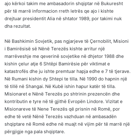
ajo kërkoi takim me ambasadorin shqiptar në Bukuresht
për të marrë informacion rreth letrës qe ajo i kishte
drejtuar presidentit Alia në shtator 1989, por takimi nuk
dha rezultat.
Në Bashkimin Sovjetik, pas ngjarjeve të Çernobilit, Misioni
i Bamirësisë së Nënë Terezës kishte arritur një
marrëveshje me qeverinë sovjetike në dhjetor 1988 dhe
kishin çelur atje 6 Shtëpi Bamirësie për viktimat e
katastrofës dhe ju ishte premtuar hapja edhe e 7 të tjerave.
Në Rumani kishin dy Shtepi te tilla. Në 1990 do hapnin një
të tillë në Shangai. Në Kubë ishin hapur katër të tilla.
Misionaret e Nënë Terezës po shtrinin prezencën dhe
kontributin e tyre në të gjithë Evropën Lindore. Vizitat e
Misionareve të Nene Terezës që prisnin në Romë, por
edhe të vetë Nënë Terezës vazhduan në ambasadën
shqiptare në Romë edhe në muajt në vijim për të marrë një
përgjigje nga pala shqiptare.