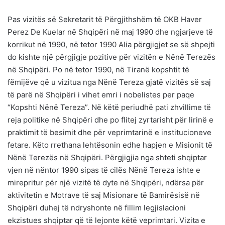
Pas vizitës së Sekretarit të Përgjithshëm të OKB Haver
Perez De Kuelar në Shqipëri në maj 1990 dhe ngjarjeve të
korrikut në 1990, në tetor 1990 Alia përgjigjet se së shpejti
do kishte një përgjigje pozitive për vizitën e Nënë Terezës
në Shqipëri. Po në tetor 1990, në Tiranë kopshtit të
fëmijëve që u vizitua nga Nënë Tereza gjatë vizitës së saj
të parë në Shqipëri i vihet emri i nobelistes per paqe
“Kopshti Nënë Tereza”. Në këtë periudhë pati zhvillime të
reja politike në Shqipëri dhe po flitej zyrtarisht për lirinë e
praktimit të besimit dhe për veprimtarinë e institucioneve
fetare. Këto rrethana lehtësonin edhe hapjen e Misionit të
Nënë Terezës në Shqipëri. Përgjigjia nga shteti shqiptar
vjen në nëntor 1990 sipas të cilës Nënë Tereza ishte e
mirepritur për një vizitë të dyte në Shqipëri, ndërsa për
aktivitetin e Motrave të saj Misionare të Bamirësisë në
Shqipëri duhej të ndryshonte në fillim legjislacioni
ekzistues shqiptar që të lejonte këtë veprimtari. Vizita e