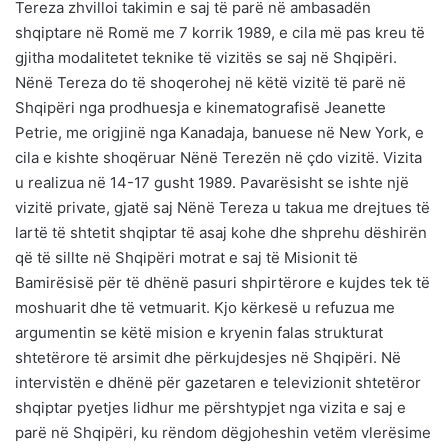
Tereza zhvilloi takimin e saj të parë në ambasadën
shqiptare në Romë me 7 korrik 1989, e cila më pas kreu të
gjitha modalitetet teknike të vizitës se saj në Shqipëri.
Nënë Tereza do të shoqerohej në këtë vizitë të parë në
Shqipëri nga prodhuesja e kinematografisë Jeanette
Petrie, me origjinë nga Kanadaja, banuese në New York, e
cila e kishte shoqëruar Nënë Terezën në çdo vizitë. Vizita
u realizua në 14-17 gusht 1989. Pavarësisht se ishte një
vizitë private, gjatë saj Nënë Tereza u takua me drejtues të
lartë të shtetit shqiptar të asaj kohe dhe shprehu dëshirën
që të sillte në Shqipëri motrat e saj të Misionit të
Bamirësisë për të dhënë pasuri shpirtërore e kujdes tek të
moshuarit dhe të vetmuarit. Kjo kërkesë u refuzua me
argumentin se këtë mision e kryenin falas strukturat
shtetërore të arsimit dhe përkujdesjes në Shqipëri. Në
intervistën e dhënë për gazetaren e televizionit shtetëror
shqiptar pyetjes lidhur me përshtypjet nga vizita e saj e
parë në Shqipëri, ku rëndom dëgjoheshin vetëm vlerësime