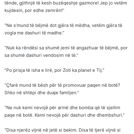
tënde, gjithnjë të kesh buzëqeshje gazmore! Jep jo vetëm
kujdesin, por edhe zemrën!”
“Ne s’mund të bëjmë dot gjëra të mëdha, vetëm gjëra të
vogla me dashuri të madhe.”
“Nuk ka rëndësi sa shumë jemi të angazhuar të bëjmë, por
sa shumë dashuri vendosim në të.”
“Po prisja të isha e lirë, por Zoti ka planet e Tij.”
“Çfarë mund të bësh për të promovuar paqen në botë?
Shko në shtëpi dhe duaje familjen.”
“Ne nuk kemi nevojë për armë dhe bomba që të sjellim
paqe në botë. Kemi nevojë për dashuri dhe dhembshuri.”
“Disa njerëz vijnë në jetë si bekim. Disa të tjerë vijnë si