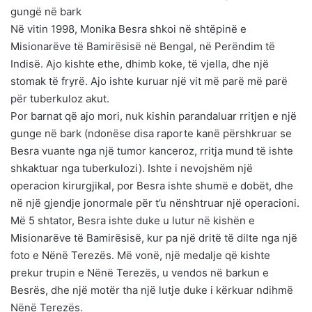
gungë në bark
Në vitin 1998, Monika Besra shkoi në shtëpinë e
Misionarëve të Bamirësisë në Bengal, në Perëndim të
Indisë. Ajo kishte ethe, dhimb koke, të vjella, dhe një
stomak të fryrë. Ajo ishte kuruar një vit më parë më parë
për tuberkuloz akut.
Por barnat që ajo mori, nuk kishin parandaluar rritjen e një
gunge në bark (ndonëse disa raporte kanë përshkruar se
Besra vuante nga një tumor kanceroz, rritja mund të ishte
shkaktuar nga tuberkulozi). Ishte i nevojshëm një
operacion kirurgjikal, por Besra ishte shumë e dobët, dhe
në një gjendje jonormale për t’u nënshtruar një operacioni.
Më 5 shtator, Besra ishte duke u lutur në kishën e
Misionarëve të Bamirësisë, kur pa një dritë të dilte nga një
foto e Nënë Terezës. Më vonë, një medalje që kishte
prekur trupin e Nënë Terezës, u vendos në barkun e
Besrës, dhe një motër tha një lutje duke i kërkuar ndihmë
Nënë Terezës.