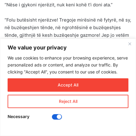
“Nëse i gjykoni njerëzit, nuk keni kohë t’i doni ata.”
“Folu butësisht njerëzve! Tregoje mirësinë në fytyrë, në sy,
në buzëqeshjen tënde, në ngrohtësinë e buzëqeshjes
tënde, gjithnjë të kesh buzëqeshje gazmore! Jep jo vetëm
kujdesin, por edhe zemrën!”
We value your privacy
“Ne s’mund të bëjmë dot gjëra të mëdha, vetëm gjëra të
We use cookies to enhance your browsing experience, serve
personalized ads or content, and analyze our traffic. By
vogla me dashuri të madhe.”
clicking "Accept All", you consent to our use of cookies.
“Nuk ka rëndësi sa shumë jemi të angazhuar të bëjmë, por
Accept All
sa shumë dashuri vendosim në të.”
Reject All
“Po prisja të isha e lirë, por Zoti ka planet e Tij.”
Necessary
“Çfarë mund të bësh për të promovuar paqen në botë?
Shko në shtëpi dhe duaje familjen.”
Facebook
X
LinkedIn
WhatsApp
Viber