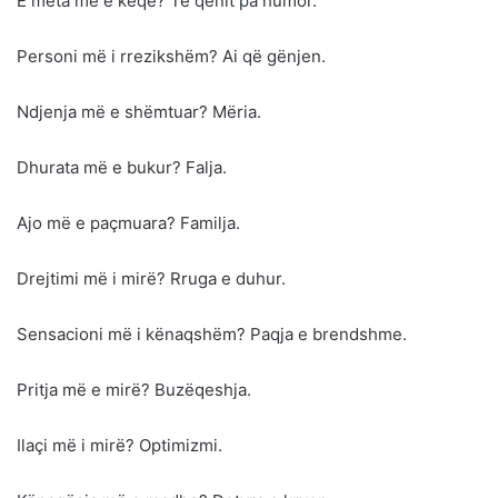
E meta më e keqe? Të qenit pa humor.
Personi më i rrezikshëm? Ai që gënjen.
Ndjenja më e shëmtuar? Mëria.
Dhurata më e bukur? Falja.
Ajo më e paçmuara? Familja.
Drejtimi më i mirë? Rruga e duhur.
Sensacioni më i kënaqshëm? Paqja e brendshme.
Pritja më e mirë? Buzëqeshja.
Ilaçi më i mirë? Optimizmi.