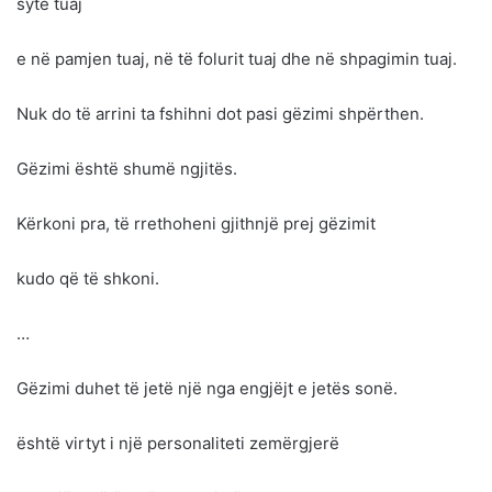
sytë tuaj
e në pamjen tuaj, në të folurit tuaj dhe në shpagimin tuaj.
Nuk do të arrini ta fshihni dot pasi gëzimi shpërthen.
Gëzimi është shumë ngjitës.
Kërkoni pra, të rrethoheni gjithnjë prej gëzimit
kudo që të shkoni.
…
Gëzimi duhet të jetë një nga engjëjt e jetës sonë.
është virtyt i një personaliteti zemërgjerë