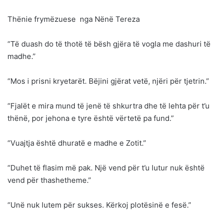
Thënie frymëzuese nga Nënë Tereza
“Të duash do të thotë të bësh gjëra të vogla me dashuri të
madhe.”
“Mos i prisni kryetarët. Bëjini gjërat vetë, njëri për tjetrin.”
“Fjalët e mira mund të jenë të shkurtra dhe të lehta për t’u
thënë, por jehona e tyre është vërtetë pa fund.”
“Vuajtja është dhuratë e madhe e Zotit.”
“Duhet të flasim më pak. Një vend për t’u lutur nuk është
vend për thashetheme.”
“Unë nuk lutem për sukses. Kërkoj plotësinë e fesë.”