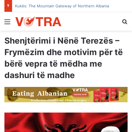
The Tale of Dibra’s House with the Open Door
Menu
Se
Shenjtërimi i Nënë Terezës –
Frymëzim dhe motivim për të
bërë vepra të mëdha me
dashuri të madhe