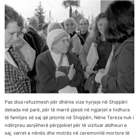
Pas disa refuzimesh për dhënie vize hyrjeje në Shqipëri
dekada më parë, për të marrë pjesë në ngjarjet e hidhura
të familjes së saj që jetonte në Shqipëri, Nëne Tereza nuk i
ndërpreu asnjëherë përpjekiet për të vizituar atdheun e
saj, varret e nënës dhe motrës në ceremonitë mortore të