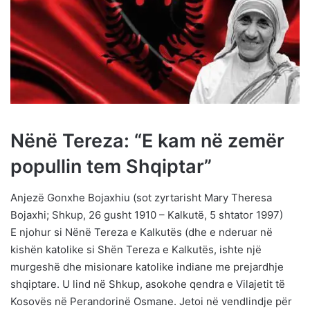
Nënë Tereza: “E kam në zemër
popullin tem Shqiptar”
Anjezë Gonxhe Bojaxhiu (sot zyrtarisht Mary Theresa
Bojaxhi; Shkup, 26 gusht 1910 – Kalkutë, 5 shtator 1997)
E njohur si Nënë Tereza e Kalkutës (dhe e nderuar në
kishën katolike si Shën Tereza e Kalkutës, ishte një
murgeshë dhe misionare katolike indiane me prejardhje
shqiptare. U lind në Shkup, asokohe qendra e Vilajetit të
Kosovës në Perandorinë Osmane. Jetoi në vendlindje për