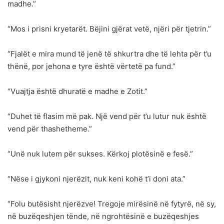
madhe.”
“Mos i prisni kryetarët. Bëjini gjërat vetë, njëri për tjetrin.”
“Fjalët e mira mund të jenë të shkurtra dhe të lehta për t’u
thënë, por jehona e tyre është vërtetë pa fund.”
“Vuajtja është dhuratë e madhe e Zotit.”
“Duhet të flasim më pak. Një vend për t’u lutur nuk është
vend për thashetheme.”
“Unë nuk lutem për sukses. Kërkoj plotësinë e fesë.”
“Nëse i gjykoni njerëzit, nuk keni kohë t’i doni ata.”
“Folu butësisht njerëzve! Tregoje mirësinë në fytyrë, në sy,
në buzëqeshjen tënde, në ngrohtësinë e buzëqeshjes