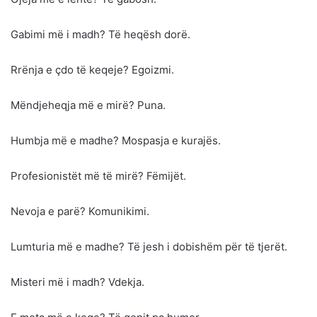
Gabimi më i madh? Të heqësh dorë.
Rrënja e çdo të keqeje? Egoizmi.
Mëndjeheqja më e mirë? Puna.
Humbja më e madhe? Mospasja e kurajës.
Profesionistët më të mirë? Fëmijët.
Nevoja e parë? Komunikimi.
Lumturia më e madhe? Të jesh i dobishëm për të tjerët.
Misteri më i madh? Vdekja.