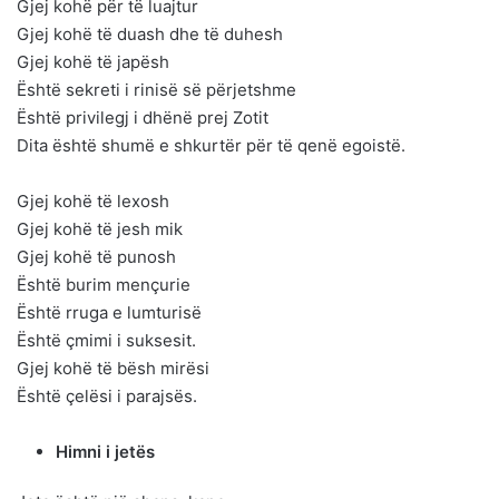
Gjej kohë për të luajtur
Gjej kohë të duash dhe të duhesh
Gjej kohë të japësh
Është sekreti i rinisë së përjetshme
Është privilegj i dhënë prej Zotit
Dita është shumë e shkurtër për të qenë egoistë.
Gjej kohë të lexosh
Gjej kohë të jesh mik
Gjej kohë të punosh
Është burim mençurie
Është rruga e lumturisë
Është çmimi i suksesit.
Gjej kohë të bësh mirësi
Është çelësi i parajsës.
Himni i jetës