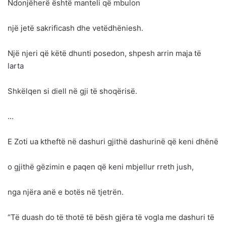
Ndonjëherë është manteli që mbulon
një jetë sakrificash dhe vetëdhëniesh.
Një njeri që këtë dhunti posedon, shpesh arrin maja të
larta
Shkëlqen si diell në gji të shoqërisë.
…
E Zoti ua ktheftë në dashuri gjithë dashurinë që keni dhënë
o gjithë gëzimin e paqen që keni mbjellur rreth jush,
nga njëra anë e botës në tjetrën.
“Të duash do të thotë të bësh gjëra të vogla me dashuri të