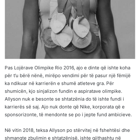
Pas Lojërave Olimpike Rio 2016, ajo e dinte që ishte koha
për t’u bërë nënë, mirëpo vendimi për të pasur një fëmijë
ka ndikuar në karrierën e shumë atleteve gra. Për
shumicën, kjo sinjalizon fundin e aspiratave olimpike.
Allyson nuk e besonte se shtatzënia do të ishte fundi i
karrierës së saj. Ajo nuk donte që Nike, korporata që e
sponsorizonte, të mendonte se po i jepte fund ambicieve.
Në vitin 2018, teksa Allyson po stërvitej në fshehtësi dhe
shmangte zbulimin e shtatzënisë, ishte gjithashtu në