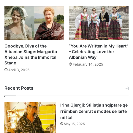
Goodbye, Diva of the
“You Are Written in My Heart”
Albanian Stage: Margarita
– Celebrating Love the
Xhepa Joins the Immortal
Albanian Way
Stage
February 14, 2025
April 3, 2025
Recent Posts
Irina Gjergji: Stilistja shqiptare që
rrëmben zemrat e modës së lartë
në Itali
May 15, 2025