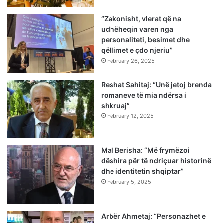
“Zakonisht, vlerat që na
udhëheqin varen nga
personaliteti, besimet dhe
qëllimet e çdo njeriu”
February 26, 2025
Reshat Sahitaj: “Unë jetoj brenda
romaneve të mia ndërsa i
shkruaj”
February 12, 2025
Mal Berisha: “Më frymëzoi
dëshira për të ndriçuar historinë
dhe identitetin shqiptar”
February 5, 2025
Arbër Ahmetaj: “Personazhet e