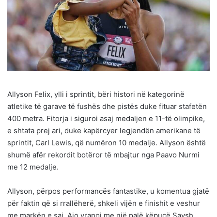
Allyson Felix, ylli i sprintit, bëri histori në kategorinë
atletike të garave të fushës dhe pistës duke fituar stafetën
400 metra. Fitorja i siguroi asaj medaljen e 11-të olimpike,
e shtata prej ari, duke kapërcyer legjendën amerikane të
sprintit, Carl Lewis, që numëron 10 medalje. Allyson është
shumë afër rekordit botëror të mbajtur nga Paavo Nurmi
me 12 medalje.
Allyson, përpos performancës fantastike, u komentua gjatë
për faktin që si rrallëherë, shkeli vijën e finishit e veshur
me markën e saj. Ajo vrapoi me një palë këpucë Saysh,