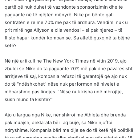
qartë që nuk duhet të vazhdonte sponsorizimin dhe të
paguante në të njëjtën mënyrë. Nike po bënte gati
kontratën e re me 70% më pak të ardhura. Vendimi nuk u
prit mirë nga Allyson e cila vendosi – si pak njerëz – të
fliste hapur kundër kompanisë. Sa atletë guxojnë ta bëjnë
këtë?
Në një artikull në The New York Times në vitin 2019, ajo
zbuloi se Nike do ta paguante 70% më pak dhe pavarësisht
arritjeve të saj, kompania refuzoi të garantojë që ajo nuk
do të “ndëshkohet” nëse nuk performon në nivelet e
mëparshme pas lindjes. “Nëse nuk kisha unë mbrojtje,
kush mund ta kishte?”.
Ajo u largua nga Nike, nënshkroi me Athleta dhe brenda
pak muajsh, deklarata bëri aq bujë, sa Nike njoftoi
ndryshime. Kompania bëri me dije se do të ketë një politikë
të re që garanton pagën dhe shpërblimet për atletet për 18