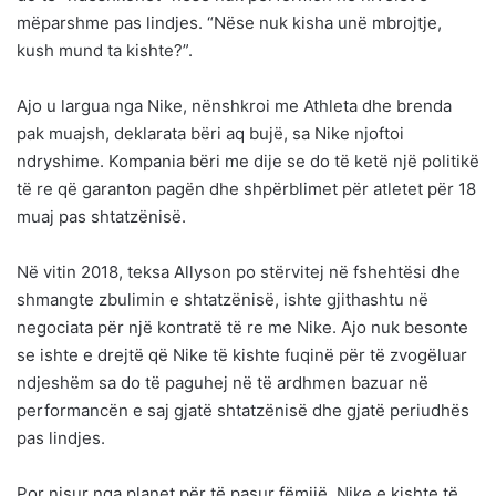
mëparshme pas lindjes. “Nëse nuk kisha unë mbrojtje,
kush mund ta kishte?”.
Ajo u largua nga Nike, nënshkroi me Athleta dhe brenda
pak muajsh, deklarata bëri aq bujë, sa Nike njoftoi
ndryshime. Kompania bëri me dije se do të ketë një politikë
të re që garanton pagën dhe shpërblimet për atletet për 18
muaj pas shtatzënisë.
Në vitin 2018, teksa Allyson po stërvitej në fshehtësi dhe
shmangte zbulimin e shtatzënisë, ishte gjithashtu në
negociata për një kontratë të re me Nike. Ajo nuk besonte
se ishte e drejtë që Nike të kishte fuqinë për të zvogëluar
ndjeshëm sa do të paguhej në të ardhmen bazuar në
performancën e saj gjatë shtatzënisë dhe gjatë periudhës
pas lindjes.
Por nisur nga planet për të pasur fëmijë, Nike e kishte të