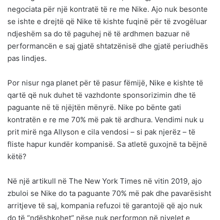
negociata për një kontratë të re me Nike. Ajo nuk besonte
se ishte e drejtë që Nike të kishte fuqinë për të zvogëluar
ndjeshëm sa do të paguhej në të ardhmen bazuar në
performancën e saj gjatë shtatzënisë dhe gjatë periudhës
pas lindjes.
Por nisur nga planet për të pasur fëmijë, Nike e kishte të
qartë që nuk duhet të vazhdonte sponsorizimin dhe të
paguante në të njëjtën mënyrë. Nike po bënte gati
kontratën e re me 70% më pak të ardhura. Vendimi nuk u
prit mirë nga Allyson e cila vendosi – si pak njerëz – të
fliste hapur kundër kompanisë. Sa atletë guxojnë ta bëjnë
këtë?
Në një artikull në The New York Times në vitin 2019, ajo
zbuloi se Nike do ta paguante 70% më pak dhe pavarësisht
arritjeve të saj, kompania refuzoi të garantojë që ajo nuk
do të “ndëshkohet” nëse nuk performon në nivelet e