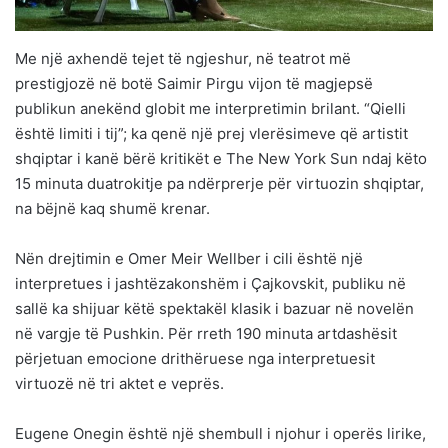
Me një axhendë tejet të ngjeshur, në teatrot më
prestigjozë në botë Saimir Pirgu vijon të magjepsë
publikun anekënd globit me interpretimin brilant. “Qielli
është limiti i tij”; ka qenë një prej vlerësimeve që artistit
shqiptar i kanë bërë kritikët e The New York Sun ndaj këto
15 minuta duatrokitje pa ndërprerje për virtuozin shqiptar,
na bëjnë kaq shumë krenar.
Nën drejtimin e Omer Meir Wellber i cili është një
interpretues i jashtëzakonshëm i Çajkovskit, publiku në
sallë ka shijuar këtë spektakël klasik i bazuar në novelën
në vargje të Pushkin. Për rreth 190 minuta artdashësit
përjetuan emocione drithëruese nga interpretuesit
virtuozë në tri aktet e veprës.
Eugene Onegin është një shembull i njohur i operës lirike,