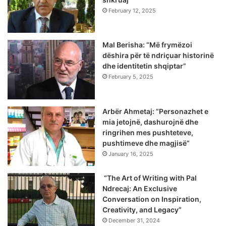
February 12, 2025
Mal Berisha: “Më frymëzoi
dëshira për të ndriçuar historinë
dhe identitetin shqiptar”
February 5, 2025
Arbër Ahmetaj: “Personazhet e
mia jetojnë, dashurojnë dhe
ringrihen mes pushteteve,
pushtimeve dhe magjisë”
January 16, 2025
“The Art of Writing with Pal
Ndrecaj: An Exclusive
Conversation on Inspiration,
Creativity, and Legacy”
December 31, 2024