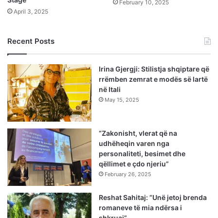
February 10, 2025
April 3, 2025
Recent Posts
Irina Gjergji: Stilistja shqiptare që
rrëmben zemrat e modës së lartë
në Itali
May 15, 2025
“Zakonisht, vlerat që na
udhëheqin varen nga
personaliteti, besimet dhe
qëllimet e çdo njeriu”
February 26, 2025
Reshat Sahitaj: “Unë jetoj brenda
romaneve të mia ndërsa i
shkruaj”