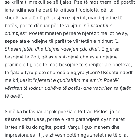
së krijimit, mrekullisë së fjalës. Pse të mos themi që poetët
janë ndihmësit e parë të krijuesit fuqiplotë, për ta
shoqëruar atë në përsosjen e njeriut, mandej edhe të
botës, por të dënuar për të vuajtur “
në planetin e
dhimbjes
“. Poetët mbeten përherë njerëzit me lot në sy,
sepse ata e ndjejnë të parët të vërtetën e hidhur:
“…
Shesim jetën dhe blejmë vdekjen çdo ditë
“. E gjersa
besojmë te Zoti, që as e shikojmë dhe as e ndjejmë
praninë e tij, pse të mos besojmë te shenjtëria e poetëve,
te fjala e tyre plotë shpresë e ngjyra ylberi?! Kështu ndodh
me krijuesit: “
njerëzit e çuditshëm me emrin Poetë/
vërtiten të lodhur udhëve të botës/ dhe vetvriten te fjalët
të qetë
”.
S’më ka befasuar aspak poezia e Petraq Ristos, jo se
s’është befasuese, porse e kam parandjerë qysh herët
lartësinë ku do ngjitej poeti. Vargu i guximshëm dhe
impresionues i tij, e zhvesh botën nga zhelet me të cilat