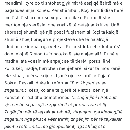
mendimi i tyre do ti shtohet gjykimit të asaj që është më e
pagabueshmja, kohës. Për shëmbull, Koçi Petriti disa herë
më është shprehur se vepra poetike e Petraq Ristos
meriton një vlerësim dhe analizë të detajuar kritike. Unë
shpresoj shumë, që një poet i fuqishëm si Koçi ta kalojë
shumë shpejt pragun e projekteve dhe të na afrojë
studimin e ideuar nga vetë ai. Po pushtetarët e ’kulturës’
do e lejojnë Riston ta ’hipotekojë’ atë majëmali?. Punë e
madhe, ata vdesin më shpejt se të tjerët, porsa lënë
kolltukët, madje, harrohen menjëherë, sikur të mos kenë
ekzistuar, ndërsa krijuesit janë njerëzit më jetëgjatë.
Sokrat Paskali, duke iu referuar “
Enciklopedisë së
zhgënjimit
“ kësaj kolane te gjerë të Ristos, bën një
konstatim real dhe domethënës:
“…Zhgënjimi i Petraqit
vjen edhe si pasojë e zgjerimit të përmasave të tij.
Zhgënjim për të tejkaluar tabutë, zhgënjim nga ideologjitë,
zhgënjim nga pikat e vështrimit, zhgënjim për të tejkaluar
pikat e referimit,…me gjeopolitikat, nga shfaqjet e