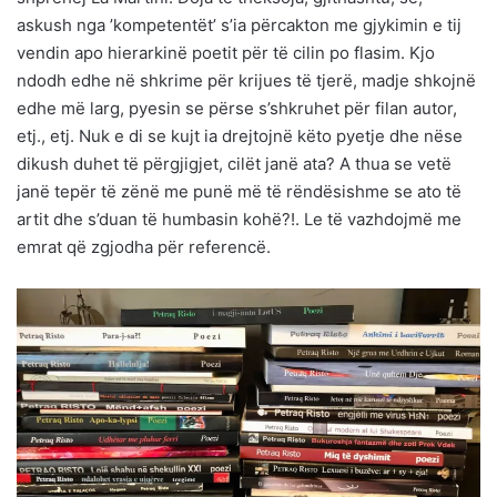
askush nga ’kompetentët’ s’ia përcakton me gjykimin e tij
vendin apo hierarkinë poetit për të cilin po flasim. Kjo
ndodh edhe në shkrime për krijues të tjerë, madje shkojnë
edhe më larg, pyesin se përse s’shkruhet për filan autor,
etj., etj. Nuk e di se kujt ia drejtojnë këto pyetje dhe nëse
dikush duhet të përgjigjet, cilët janë ata? A thua se vetë
janë tepër të zënë me punë më të rëndësishme se ato të
artit dhe s’duan të humbasin kohë?!. Le të vazhdojmë me
emrat që zgjodha për referencë.