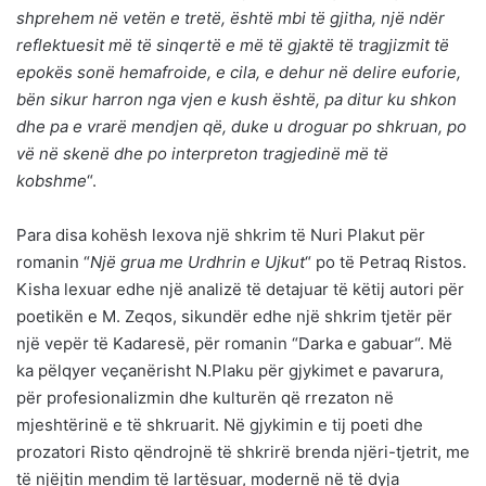
shprehem në vetën e tretë, është mbi të gjitha, një ndër
reflektuesit më të sinqertë e më të gjaktë të tragjizmit të
epokës sonë hemafroide, e cila, e dehur në delire euforie,
bën sikur harron nga vjen e kush është, pa ditur ku shkon
dhe pa e vrarë mendjen që, duke u droguar po shkruan, po
vë në skenë dhe po interpreton tragjedinë më të
kobshme
“.
Para disa kohësh lexova një shkrim të Nuri Plakut për
romanin “
Një grua me Urdhrin e Ujkut
“ po të Petraq Ristos.
Kisha lexuar edhe një analizë të detajuar të këtij autori për
poetikën e M. Zeqos, sikundër edhe një shkrim tjetër për
një vepër të Kadaresë, për romanin “Darka e gabuar“. Më
ka pëlqyer veçanërisht N.Plaku për gjykimet e pavarura,
për profesionalizmin dhe kulturën që rrezaton në
mjeshtërinë e të shkruarit. Në gjykimin e tij poeti dhe
prozatori Risto qëndrojnë të shkrirë brenda njëri-tjetrit, me
të njëjtin mendim të lartësuar, modernë në të dyja