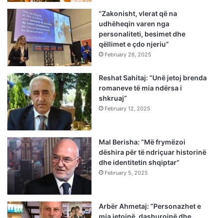
“Zakonisht, vlerat që na
udhëheqin varen nga
personaliteti, besimet dhe
qëllimet e çdo njeriu”
February 26, 2025
Reshat Sahitaj: “Unë jetoj brenda
romaneve të mia ndërsa i
shkruaj”
February 12, 2025
Mal Berisha: “Më frymëzoi
dëshira për të ndriçuar historinë
dhe identitetin shqiptar”
February 5, 2025
Arbër Ahmetaj: “Personazhet e
mia jetojnë, dashurojnë dhe