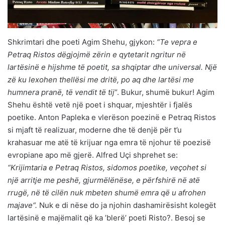
Shkrimtari dhe poeti Agim Shehu, gjykon:
“Te vepra e
Petraq Ristos dëgjojmë zërin e qytetarit ngritur në
lartësinë e hijshme të poetit, sa shqiptar dhe universal. Një
zë ku lexohen thellësi me dritë, po aq dhe lartësi me
humnera pranë, të vendit të tij
“. Bukur, shumë bukur! Agim
Shehu është vetë një poet i shquar, mjeshtër i fjalës
poetike. Anton Papleka e vlerëson poezinë e Petraq Ristos
si mjaft të realizuar, moderne dhe të denjë për t’u
krahasuar me atë të krijuar nga emra të njohur të poezisë
evropiane apo më gjerë. Alfred Uçi shprehet se:
“Krijimtaria e Petraq Ristos, sidomos poetike, veçohet si
një arritje me peshë, gjurmëlënëse, e përfshirë në atë
rrugë, në të cilën nuk mbeten shumë emra që u afrohen
majave“.
Nuk e di nëse do ja njohin dashamirësisht kolegët
lartësinë e majëmalit që ka ’blerë’ poeti Risto?. Besoj se