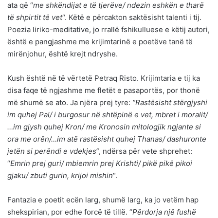
ata që “
me shkëndijat e të tjerëve/ ndezin eshkën e tharë
të shpirtit të vet
“. Këtë e përcakton saktësisht talenti i tij.
Poezia liriko-meditative, jo rrallë fshikulluese e këtij autori,
është e pangjashme me krijimtarinë e poetëve tanë të
mirënjohur, është krejt ndryshe.
Kush është në të vërtetë Petraq Risto. Krijimtaria e tij ka
disa faqe të ngjashme me fletët e pasaportës, por thonë
më shumë se ato. Ja njëra prej tyre:
“Rastësisht stërgjyshi
im quhej Pal/ i burgosur në shtëpinë e vet, mbret i moralit/
…im gjysh quhej Kron/ me Kronosin mitologjik ngjante si
ora me orën/…im atë rastësisht quhej Thanas/ dashuronte
jetën si perëndi e vdekjes“
, ndërsa për vete shprehet:
“
Emrin prej guri/ mbiemrin prej Krishti/ pikë pikë pikoi
gjaku/ zbuti gurin, krijoi mishin
“.
Fantazia e poetit ecën larg, shumë larg, ka jo vetëm hap
shekspirian, por edhe forcë të tillë. “
Përdorja një fushë