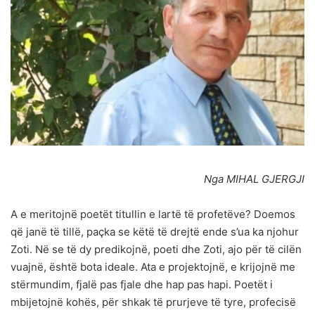
Nga MIHAL GJERGJI
A e meritojnë poetët titullin e lartë të profetëve? Doemos
që janë të tillë, paçka se këtë të drejtë ende s’ua ka njohur
Zoti. Në se të dy predikojnë, poeti dhe Zoti, ajo për të cilën
vuajnë, është bota ideale. Ata e projektojnë, e krijojnë me
stërmundim, fjalë pas fjale dhe hap pas hapi. Poetët i
mbijetojnë kohës, për shkak të prurjeve të tyre, profecisë