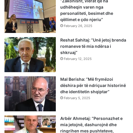
“Zakonisht, vlerat që na
udhëheqin varen nga
personaliteti, besimet dhe
qëllimet e çdo njeriu”
February 26, 2025
Reshat Sahitaj: “Unë jetoj brenda
romaneve të mia ndërsa i
shkruaj”
February 12, 2025
Mal Berisha: “Më frymëzoi
dëshira për të ndriçuar historinë
dhe identitetin shqiptar”
February 5, 2025
Arbër Ahmetaj: “Personazhet e
mia jetojnë, dashurojnë dhe
ringrihen mes pushteteve,