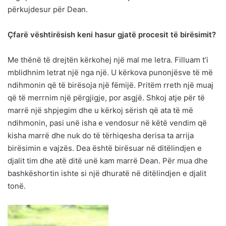
përkujdesur për Dean.
Çfarë vështirësish keni hasur gjatë procesit të birësimit?
Me thënë të drejtën kërkohej një mal me letra. Filluam t’i
mblidhnim letrat një nga një. U kërkova punonjësve të më
ndihmonin që të birësoja një fëmijë. Pritëm rreth një muaj
që të merrnim një përgjigje, por asgjë. Shkoj atje për të
marrë një shpjegim dhe u kërkoj sërish që ata të më
ndihmonin, pasi unë isha e vendosur në këtë vendim që
kisha marrë dhe nuk do të tërhiqesha derisa ta arrija
birësimin e vajzës. Dea është birësuar në ditëlindjen e
djalit tim dhe atë ditë unë kam marrë Dean. Për mua dhe
bashkëshortin ishte si një dhuratë në ditëlindjen e djalit
tonë.