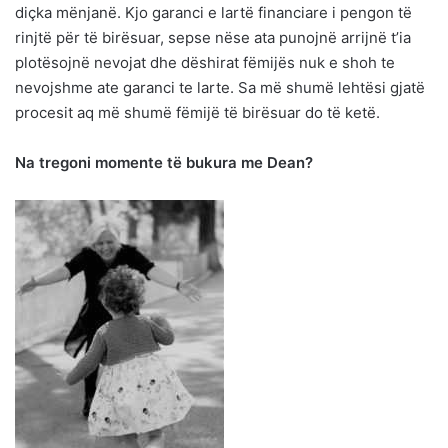
diçka mënjanë. Kjo garanci e lartë financiare i pengon të
rinjtë për të birësuar, sepse nëse ata punojnë arrijnë t’ia
plotësojnë nevojat dhe dëshirat fëmijës nuk e shoh te
nevojshme ate garanci te larte. Sa më shumë lehtësi gjatë
procesit aq më shumë fëmijë të birësuar do të ketë.
Na tregoni momente të bukura me Dean?