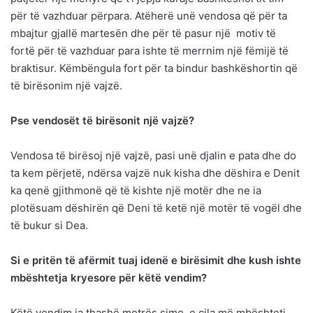
për të vazhduar përpara. Atëherë unë vendosa që për ta
mbajtur gjallë martesën dhe për të pasur një motiv të
fortë për të vazhduar para ishte të merrnim një fëmijë të
braktisur. Këmbëngula fort për ta bindur bashkëshortin që
të birësonim një vajzë.
Pse vendosët të birësonit një vajzë?
Vendosa të birësoj një vajzë, pasi unë djalin e pata dhe do
ta kem përjetë, ndërsa vajzë nuk kisha dhe dëshira e Denit
ka qenë gjithmonë që të kishte një motër dhe ne ia
plotësuam dëshirën që Deni të ketë një motër të vogël dhe
të bukur si Dea.
Si e pritën të afërmit tuaj idenë e birësimit dhe kush ishte
mbështetja kryesore për këtë vendim?
Këtë vendim ia thashë motrës sime, e cila më mbështeti