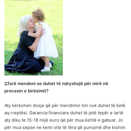
Çfarë mendoni se duhet të ndryshojë për mirë në
procesin e birësimit?
Aty kërkohen dosje që për mendimin tim nuk duhet të ketë
aq rreptësi. Garancia financiare duhet të jetë tepër e lartë
aty diku te 15-18 mijë euro që për mua është e gabuar. Jo
për mua sepse ne kemi vite të tëra që punojmë dhe kishim