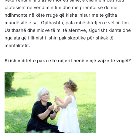
plotësisht në vendimin tim dhe më premtoi se do më
ndihmonte në këtë rrugë që kisha nisur me të gjitha
mundësitë e saj. Gjithashtu, pata mbështetjen e vëllait tim.
Ua thashë dhe miqve të mi të afërmve, sigurisht kishte dhe
nga ata që fillimisht ishin pak skeptikë për shkak të
mentalitetit.
Si ishin ditët e para e të ndjerit nënë e një vajze të vogël?