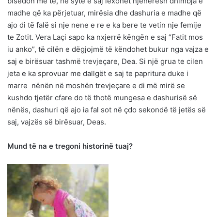
bisedon me të, në sytë e saj lexohet njëherësh dhimbja e
madhe që ka përjetuar, mirësia dhe dashuria e madhe që
ajo di të falë si nje nene e re e ka bere te vetin nje femije
te Zotit. Vera Laçi sapo ka nxjerrë këngën e saj “Fatit mos
iu anko”, të cilën e dëgjojmë të këndohet bukur nga vajza e
saj e birësuar tashmë trevjeçare, Dea. Si një grua te cilen
jeta e ka sprovuar me dallgët e saj te papritura duke i
marre nënën në moshën trevjeçare e di më mirë se
kushdo tjetër cfare do të thotë mungesa e dashurisë së
nënës, dashuri që ajo ia fal sot në çdo sekondë të jetës së
saj, vajzës së birësuar, Deas.
Mund të na e tregoni historinë tuaj?