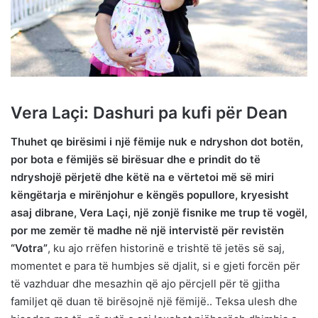
Vera Laçi: Dashuri pa kufi për Dean
Thuhet qe birësimi i një fëmije nuk e ndryshon dot botën,
por bota e fëmijës së birësuar dhe e prindit do të
ndryshojë përjetë dhe këtë na e vërtetoi më së miri
këngëtarja e mirënjohur e këngës popullore, kryesisht
asaj dibrane, Vera Laçi, një zonjë fisnike me trup të vogël,
por me zemër të madhe në një intervistë për revistën
“Votra”
, ku ajo rrëfen historinë e trishtë të jetës së saj,
momentet e para të humbjes së djalit, si e gjeti forcën për
të vazhduar dhe mesazhin që ajo përcjell për të gjitha
familjet që duan të birësojnë një fëmijë.. Teksa ulesh dhe