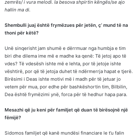
zemrës/ i vura melodi. Ia besova shpirtin këngës/se ajo
hallin ma di.
Shembulli juaj është frymëzues për jetën, ç’ mund të na
thoni për këtë?
Unë sinqerisht jam shumë e dërrmuar nga humbja e tim
biri dhe dilema ime më e madhe ka qenë: Të jetoj apo të
vdes? Të vdesësh ishte më e lehta, por të jetoje ishte
vështirë, por që të jetoja duhet të ndërmerrja hapat e tjerë.
Birësimi i Deas ishte motivi më i madh për të jetuar jo
vetem për mua, por edhe për bashkëshortin tim, Bilbilin,
Dea është frymëzimi ynë, forca për të hedhur hapa para.
Mesazhi që ju keni për familjet që duan të birësojnë një
fëmijë?
Sidomos familjet që kanë mundësi financiare le t’u falin