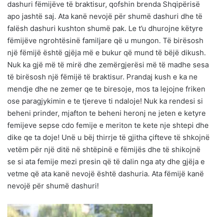
dashuri fëmijëve të braktisur, qofshin brenda Shqipërisë
apo jashtë saj. Ata kanë nevojë për shumë dashuri dhe të
falësh dashuri kushton shumë pak. Le t’u dhurojne këtyre
fëmijëve ngrohtësinë familjare që u mungon. Të birësosh
një fëmijë është gjëja më e bukur që mund të bëjë dikush.
Nuk ka gjë më të mirë dhe zemërgjerësi më të madhe sesa
të birësosh një fëmijë të braktisur. Prandaj kush e ka ne
mendje dhe ne zemer qe te biresoje, mos ta lejojne friken
ose paragjykimin e te tjereve ti ndaloje! Nuk ka rendesi si
beheni prinder, mjafton te beheni heronj ne jeten e ketyre
femijeve sepse cdo femije e meriton te kete nje shtepi dhe
dike qe ta doje! Unë u bëj thirrje të gjitha çifteve të shkojnë
vetëm për një ditë në shtëpinë e fëmijës dhe të shikojnë
se si ata femije mezi presin që të dalin nga aty dhe gjëja e
vetme që ata kanë nevojë është dashuria. Ata fëmijë kanë
nevojë për shumë dashuri!