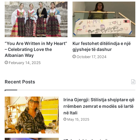
“You Are Written in My Heart”
Kur festohet ditëlindja e një
– Celebrating Love the
gjysheje të dashur
Albanian Way
October 17, 2024
February 14, 2025
Recent Posts
Irina Gjergji: Stilistja shqiptare që
rrëmben zemrat e modës së lartë
në Itali
May 15, 2025