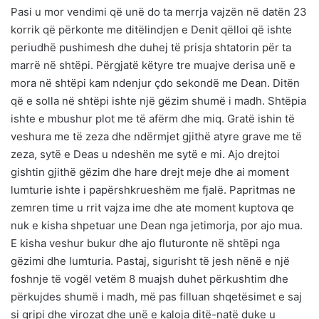
Pasi u mor vendimi që unë do ta merrja vajzën në datën 23
korrik që përkonte me ditëlindjen e Denit qëlloi që ishte
periudhë pushimesh dhe duhej të prisja shtatorin për ta
marrë në shtëpi. Përgjatë këtyre tre muajve derisa unë e
mora në shtëpi kam ndenjur çdo sekondë me Dean. Ditën
që e solla në shtëpi ishte një gëzim shumë i madh. Shtëpia
ishte e mbushur plot me të afërm dhe miq. Gratë ishin të
veshura me të zeza dhe ndërmjet gjithë atyre grave me të
zeza, sytë e Deas u ndeshën me sytë e mi. Ajo drejtoi
gishtin gjithë gëzim dhe hare drejt meje dhe ai moment
lumturie ishte i papërshkrueshëm me fjalë. Papritmas ne
zemren time u rrit vajza ime dhe ate moment kuptova qe
nuk e kisha shpetuar une Dean nga jetimorja, por ajo mua.
E kisha veshur bukur dhe ajo fluturonte në shtëpi nga
gëzimi dhe lumturia. Pastaj, sigurisht të jesh nënë e një
foshnje të vogël vetëm 8 muajsh duhet përkushtim dhe
përkujdes shumë i madh, më pas filluan shqetësimet e saj
si gripi dhe virozat dhe unë e kaloja ditë-natë duke u