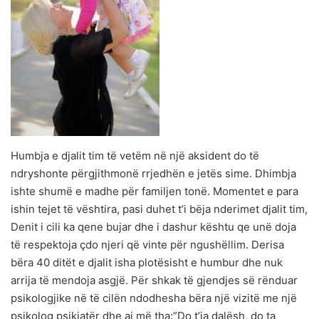
Humbja e djalit tim të vetëm në një aksident do të
ndryshonte përgjithmonë rrjedhën e jetës sime. Dhimbja
ishte shumë e madhe për familjen tonë. Momentet e para
ishin tejet të vështira, pasi duhet t’i bëja nderimet djalit tim,
Denit i cili ka qene bujar dhe i dashur kështu qe unë doja
të respektoja çdo njeri që vinte për ngushëllim. Derisa
bëra 40 ditët e djalit isha plotësisht e humbur dhe nuk
arrija të mendoja asgjë. Për shkak të gjendjes së rënduar
psikologjike në të cilën ndodhesha bëra një vizitë me një
psikolog psikiatër dhe ai më tha:”Do t’ia dalësh, do ta