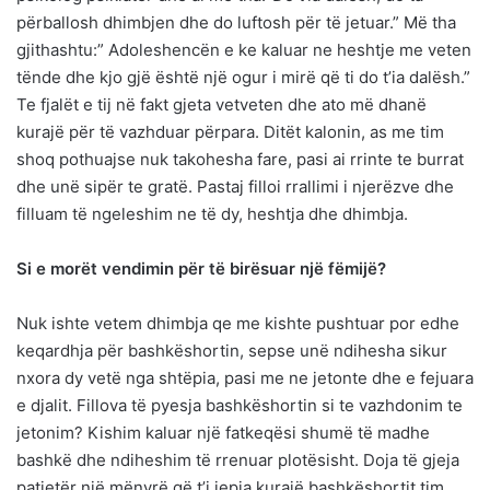
përballosh dhimbjen dhe do luftosh për të jetuar.” Më tha
gjithashtu:” Adoleshencën e ke kaluar ne heshtje me veten
tënde dhe kjo gjë është një ogur i mirë që ti do t’ia dalësh.”
Te fjalët e tij në fakt gjeta vetveten dhe ato më dhanë
kurajë për të vazhduar përpara. Ditët kalonin, as me tim
shoq pothuajse nuk takohesha fare, pasi ai rrinte te burrat
dhe unë sipër te gratë. Pastaj filloi rrallimi i njerëzve dhe
filluam të ngeleshim ne të dy, heshtja dhe dhimbja.
Si e morët vendimin për të birësuar një fëmijë?
Nuk ishte vetem dhimbja qe me kishte pushtuar por edhe
keqardhja për bashkëshortin, sepse unë ndihesha sikur
nxora dy vetë nga shtëpia, pasi me ne jetonte dhe e fejuara
e djalit. Fillova të pyesja bashkëshortin si te vazhdonim te
jetonim? Kishim kaluar një fatkeqësi shumë të madhe
bashkë dhe ndiheshim të rrenuar plotësisht. Doja të gjeja
patjetër një mënyrë që t’i jepja kurajë bashkëshortit tim