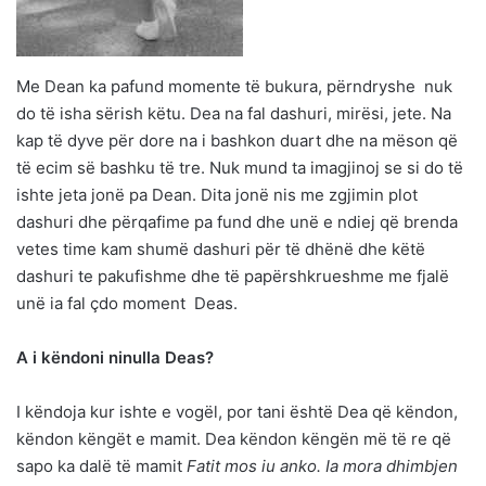
Me Dean ka pafund momente të bukura, përndryshe nuk
do të isha sërish këtu. Dea na fal dashuri, mirësi, jete. Na
kap të dyve për dore na i bashkon duart dhe na mëson që
të ecim së bashku të tre. Nuk mund ta imagjinoj se si do të
ishte jeta jonë pa Dean. Dita jonë nis me zgjimin plot
dashuri dhe përqafime pa fund dhe unë e ndiej që brenda
vetes time kam shumë dashuri për të dhënë dhe këtë
dashuri te pakufishme dhe të papërshkrueshme me fjalë
unë ia fal çdo moment Deas.
A i këndoni ninulla Deas?
I këndoja kur ishte e vogël, por tani është Dea që këndon,
këndon këngët e mamit. Dea këndon këngën më të re që
sapo ka dalë të mamit
Fatit mos iu anko. Ia mora dhimbjen