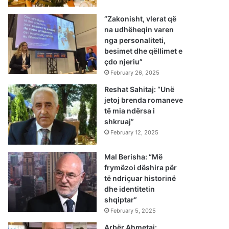
“Zakonisht, vlerat që
na udhëheqin varen
nga personaliteti,
besimet dhe qëllimet e
çdo njeriu”
February 26, 2025
Reshat Sahitaj: “Unë
jetoj brenda romaneve
të mia ndërsa i
shkruaj”
February 12, 2025
Mal Berisha: “Më
frymëzoi dëshira për
të ndriçuar historinë
dhe identitetin
shqiptar”
February 5, 2025
Arbër Ahmetaj: