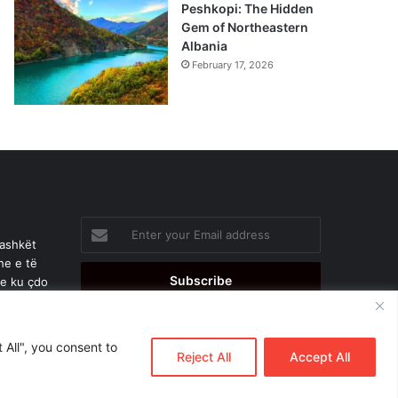
Peshkopi: The Hidden
Gem of Northeastern
Albania
February 17, 2026
Enter
your
bashkët
Email
he e të
address
je ku çdo
 All", you consent to
Reject All
Accept All