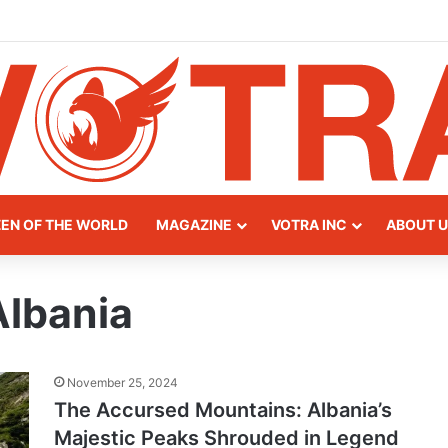
eway of Northern Albania
ZEN OF THE WORLD
MAGAZINE
VOTRA INC
ABOUT U
Albania
November 25, 2024
The Accursed Mountains: Albania’s
Majestic Peaks Shrouded in Legend