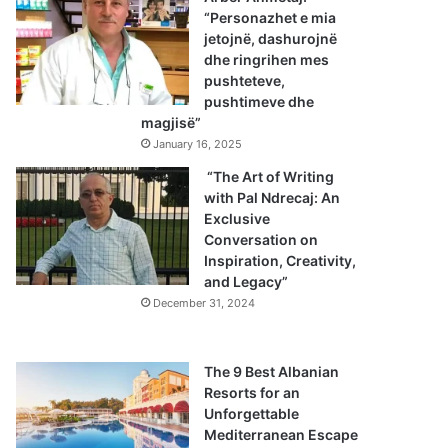
“Personazhet e mia
jetojnë, dashurojnë
dhe ringrihen mes
pushteteve,
pushtimeve dhe
magjisë”
January 16, 2025
“The Art of Writing
with Pal Ndrecaj: An
Exclusive
Conversation on
Inspiration, Creativity,
and Legacy”
December 31, 2024
The 9 Best Albanian
Resorts for an
Unforgettable
Mediterranean Escape