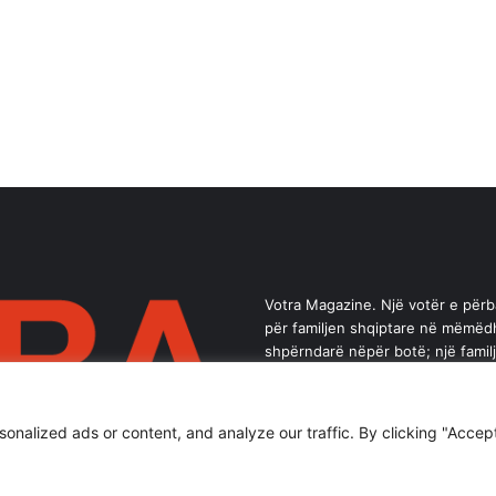
Votra Magazine. Një votër e për
për familjen shqiptare në mëmëd
shpërndarë nëpër botë; një famil
brez ka vlerë.
alized ads or content, and analyze our traffic. By clicking "Accept