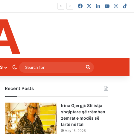
Facebook
X
LinkedIn
YouTube
Instag
Ti
Switch skin
Search
S
for
Recent Posts
Irina Gjergji: Stilistja
shqiptare që rrëmben
zemrat e modës së
lartë në Itali
May 15, 2025