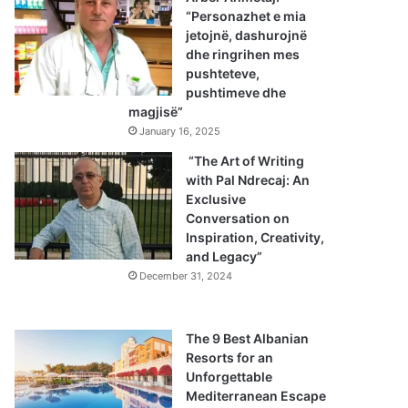
“Personazhet e mia
jetojnë, dashurojnë
dhe ringrihen mes
pushteteve,
pushtimeve dhe
magjisë”
January 16, 2025
“The Art of Writing
with Pal Ndrecaj: An
Exclusive
Conversation on
Inspiration, Creativity,
and Legacy”
December 31, 2024
The 9 Best Albanian
Resorts for an
Unforgettable
Mediterranean Escape