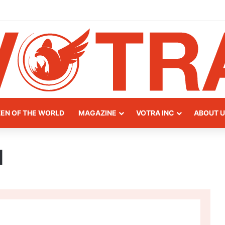
y of Northern Albania
ZEN OF THE WORLD
MAGAZINE
VOTRA INC
ABOUT U
d