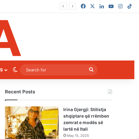
Facebook
X
LinkedIn
YouTube
Instag
Ti
Switch skin
Search
S
for
Recent Posts
Irina Gjergji: Stilistja
shqiptare që rrëmben
zemrat e modës së
lartë në Itali
May 15, 2025