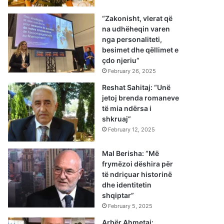
“Zakonisht, vlerat që
na udhëheqin varen
nga personaliteti,
besimet dhe qëllimet e
çdo njeriu”
February 26, 2025
Reshat Sahitaj: “Unë
jetoj brenda romaneve
të mia ndërsa i
shkruaj”
February 12, 2025
Mal Berisha: “Më
frymëzoi dëshira për
të ndriçuar historinë
dhe identitetin
shqiptar”
February 5, 2025
Arbër Ahmetaj: