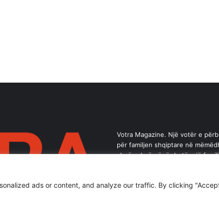
Votra Magazine. Një votër e për
për familjen shqiptare në mëmëd
shpërndarë nëpër botë; një famil
brez ka vlerë.
alized ads or content, and analyze our traffic. By clicking "Accept