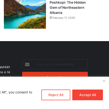
Peshkopi: The Hidden
Gem of Northeastern
Albania
February 17, 2026
Enter
bashkët
your
he e të
Email
je ku çdo
address
 All", you consent to
Reject All
Accept All