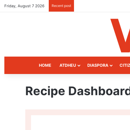
Friday, August 7 2026
Recent post
Kukës: The Mountain Gatewa
HOME
ATDHEU
DIASPORA
CITI
Recipe Dashboar