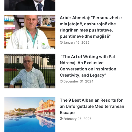
Arbër Ahmetaj: “Personazhet e
mia jetojnë, dashurojnë dhe
ringrihen mes pushteteve,
pushtimeve dhe magjisë”
January 16, 2025
“The Art of Writing with Pal
Ndrecaj: An Exclusive
Conversation on Inspiration,
Creativity, and Legacy”
December 31, 2024
The 9 Best Albanian Resorts for
an Unforgettable Mediterranean
Escape
February 26, 2026