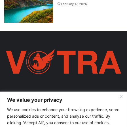
February 17, 2026
Votra Magazine. Një votër e përbashkët për familjen shqiptare në
We value your privacy
mëmëdhe e të shpërndarë nëpër botë; një familje ku çdo brez ka
vlerë.
We use cookies to enhance your browsing experience, serve
personalized ads or content, and analyze our traffic. By
Enter
clicking "Accept All", you consent to our use of cookies.
your