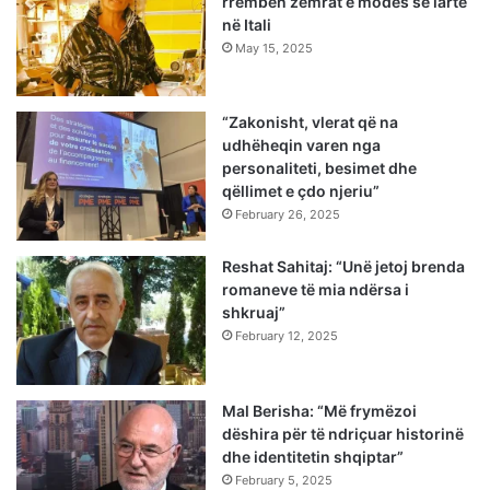
rrëmben zemrat e modës së lartë
në Itali
May 15, 2025
“Zakonisht, vlerat që na
udhëheqin varen nga
personaliteti, besimet dhe
qëllimet e çdo njeriu”
February 26, 2025
Reshat Sahitaj: “Unë jetoj brenda
romaneve të mia ndërsa i
shkruaj”
February 12, 2025
Mal Berisha: “Më frymëzoi
dëshira për të ndriçuar historinë
dhe identitetin shqiptar”
February 5, 2025