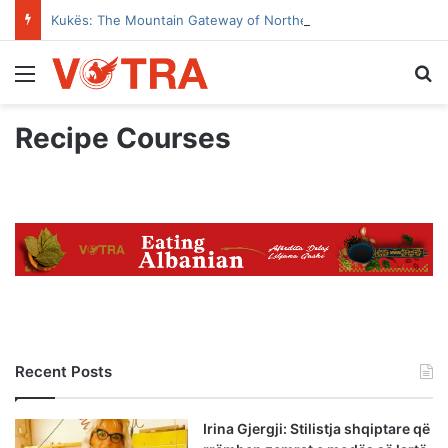
Kukës: The Mountain Gateway of Northern Albania
Menu
Se
Recipe Courses
Recent Posts
Irina Gjergji: Stilistja shqiptare që