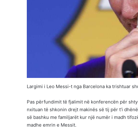
Largimi i Leo Messi-t nga Barcelona ka trishtuar shu
Pas përfundimit të fjalimit në konferencën për shtyp,
nxituan të shkonin drejt makinës së tij për t’i dhë
së bashku me familjarët kur një numër i madh tifoz
madhe emrin e Messit.