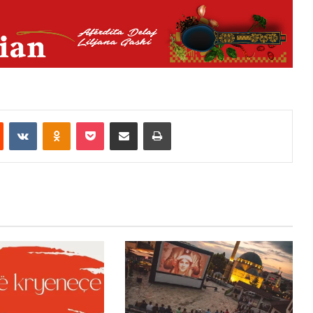
est
Reddit
VKontakte
Odnoklassniki
Pocket
Share via Email
Print