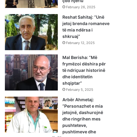
çdo njeriu”
February 26, 2025
Reshat Sahitaj: “Unë
jetoj brenda romaneve
të mia ndërsa i
shkruaj”
February 12, 2025
Mal Berisha: “Më
frymëzoi dëshira për
të ndriçuar historinë
dhe identitetin
shqiptar”
February 5, 2025
Arbër Ahmetaj:
“Personazhet e mia
jetojnë, dashurojnë
dhe ringrihen mes
pushteteve,
pushtimeve dhe