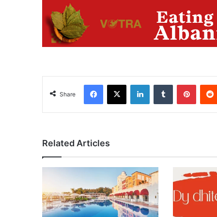
Facebook
X
LinkedIn
Tumblr
Pinter
Share
Related Articles