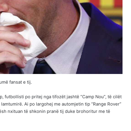
më fansat e tij.
 futbollisti po pritej nga tifozët jashtë “Camp Nou”, të cilët
në lamtumirë. Ai po largohej me automjetin tip “Range Rover”
ësh nxituan të shkonin pranë tij duke brohoritur me të