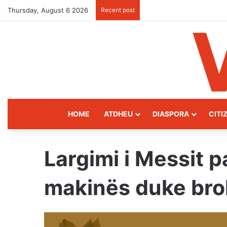
Thursday, August 6 2026
Recent post
Kukës: The Mountain Gat
HOME
ATDHEU
DIASPORA
CITI
Largimi i Messit pa
makinës duke broh