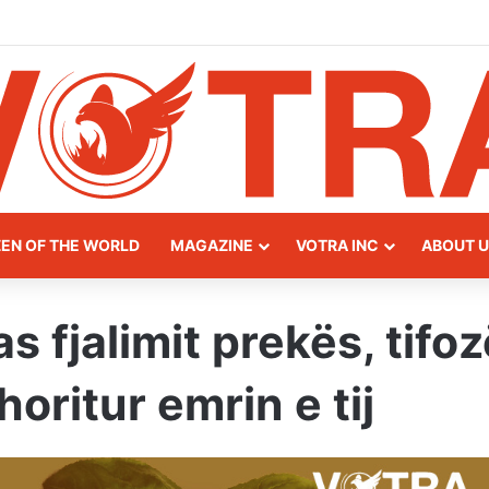
eway of Northern Albania
ZEN OF THE WORLD
MAGAZINE
VOTRA INC
ABOUT U
s fjalimit prekës, tifoz
oritur emrin e tij