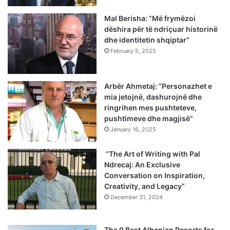
Mal Berisha: “Më frymëzoi
dëshira për të ndriçuar historinë
dhe identitetin shqiptar”
February 5, 2025
Arbër Ahmetaj: “Personazhet e
mia jetojnë, dashurojnë dhe
ringrihen mes pushteteve,
pushtimeve dhe magjisë”
January 16, 2025
“The Art of Writing with Pal
Ndrecaj: An Exclusive
Conversation on Inspiration,
Creativity, and Legacy”
December 31, 2024
The 9 Best Albanian Resorts for