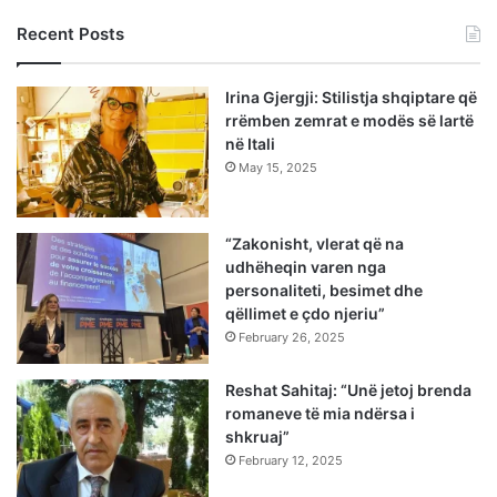
Recent Posts
Irina Gjergji: Stilistja shqiptare që
rrëmben zemrat e modës së lartë
në Itali
May 15, 2025
“Zakonisht, vlerat që na
udhëheqin varen nga
personaliteti, besimet dhe
qëllimet e çdo njeriu”
February 26, 2025
Reshat Sahitaj: “Unë jetoj brenda
romaneve të mia ndërsa i
shkruaj”
February 12, 2025