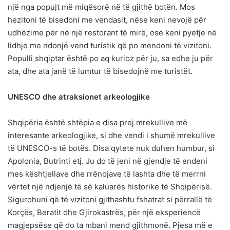
një nga popujt më miqësorë në të gjithë botën. Mos
hezitoni të bisedoni me vendasit, nëse keni nevojë për
udhëzime për në një restorant të mirë, ose keni pyetje në
lidhje me ndonjë vend turistik që po mendoni të vizitoni.
Populli shqiptar është po aq kurioz për ju, sa edhe ju për
ata, dhe ata janë të lumtur të bisedojnë me turistët.
UNESCO dhe atraksionet arkeologjike
Shqipëria është shtëpia e disa prej mrekullive më
interesante arkeologjike, si dhe vendi i shumë mrekullive
të UNESCO-s të botës. Disa qytete nuk duhen humbur, si
Apolonia, Butrinti etj. Ju do të jeni në gjendje të endeni
mes kështjellave dhe rrënojave të lashta dhe të merrni
vërtet një ndjenjë të së kaluarës historike të Shqipërisë.
Sigurohuni që të vizitoni gjithashtu fshatrat si përrallë të
Korçës, Beratit dhe Gjirokastrës, për një eksperiencë
magjepsëse që do ta mbani mend gjithmonë. Pjesa më e