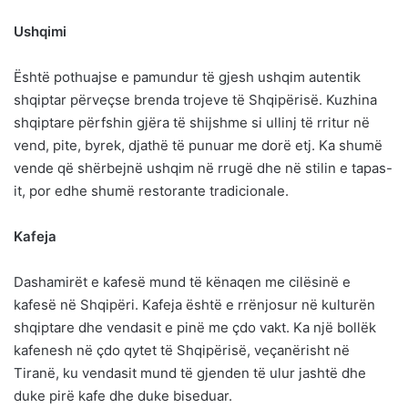
Ushqimi
Është pothuajse e pamundur të gjesh ushqim autentik
shqiptar përveçse brenda trojeve të Shqipërisë. Kuzhina
shqiptare përfshin gjëra të shijshme si ullinj të rritur në
vend, pite, byrek, djathë të punuar me dorë etj. Ka shumë
vende që shërbejnë ushqim në rrugë dhe në stilin e tapas-
it, por edhe shumë restorante tradicionale.
Kafeja
Dashamirët e kafesë mund të kënaqen me cilësinë e
kafesë në Shqipëri. Kafeja është e rrënjosur në kulturën
shqiptare dhe vendasit e pinë me çdo vakt. Ka një bollëk
kafenesh në çdo qytet të Shqipërisë, veçanërisht në
Tiranë, ku vendasit mund të gjenden të ulur jashtë dhe
duke pirë kafe dhe duke biseduar.