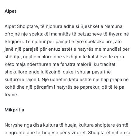
Alpet
Alpet Shqiptare, të njohura edhe si Bjeshkët e Nemuna,
ofrojnë një spektakël mahnitës të peizazheve të thyera në
Shqipëri. Të njohur për pamjet e tyre spektakolare, ato
janë një parajsë për entuziastët e natyrës me mundësi për
shëtitje, ngjitje malore dhe vëzhgim të kafshëve të egra.
Këto maja ndërthuren me fshatra malorë, ku traditat
shekullore ende lulëzojnë, duke i shtuar pasurinë
kulturore rajonit. Një udhëtim këtu është një hap prapa në
kohë dhe një përqafim i natyrës së paprekur, që të lë pa
frymë.
Mikpritja
Ndryshe nga disa kultura të huaja, kultura shqiptare është
e ngrohtë dhe tërheqëse për vizitorët. Shqiptarët njihen si