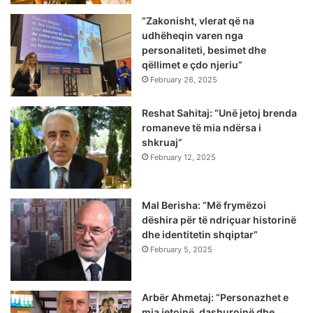
“Zakonisht, vlerat që na
udhëheqin varen nga
personaliteti, besimet dhe
qëllimet e çdo njeriu”
February 26, 2025
Reshat Sahitaj: “Unë jetoj brenda
romaneve të mia ndërsa i
shkruaj”
February 12, 2025
Mal Berisha: “Më frymëzoi
dëshira për të ndriçuar historinë
dhe identitetin shqiptar”
February 5, 2025
Arbër Ahmetaj: “Personazhet e
mia jetojnë, dashurojnë dhe