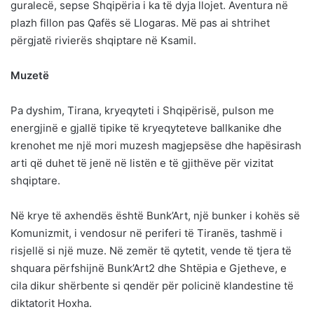
guralecë, sepse Shqipëria i ka të dyja llojet. Aventura në
plazh fillon pas Qafës së Llogaras. Më pas ai shtrihet
përgjatë rivierës shqiptare në Ksamil.
Muzetë
Pa dyshim, Tirana, kryeqyteti i Shqipërisë, pulson me
energjinë e gjallë tipike të kryeqyteteve ballkanike dhe
krenohet me një mori muzesh magjepsëse dhe hapësirash
arti që duhet të jenë në listën e të gjithëve për vizitat
shqiptare.
Në krye të axhendës është Bunk’Art, një bunker i kohës së
Komunizmit, i vendosur në periferi të Tiranës, tashmë i
risjellë si një muze. Në zemër të qytetit, vende të tjera të
shquara përfshijnë Bunk’Art2 dhe Shtëpia e Gjetheve, e
cila dikur shërbente si qendër për policinë klandestine të
diktatorit Hoxha.