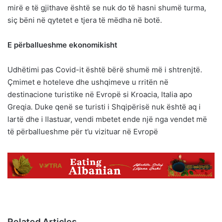
mirë e të gjithave është se nuk do të hasni shumë turma,
siç bëni në qytetet e tjera të mëdha në botë.
E përballueshme ekonomikisht
Udhëtimi pas Covid-it është bërë shumë më i shtrenjtë.
Çmimet e hoteleve dhe ushqimeve u rritën në
destinacione turistike në Evropë si Kroacia, Italia apo
Greqia. Duke qenë se turisti i Shqipërisë nuk është aq i
lartë dhe i llastuar, vendi mbetet ende një nga vendet më
të përballueshme për t’u vizituar në Evropë
Related Articles