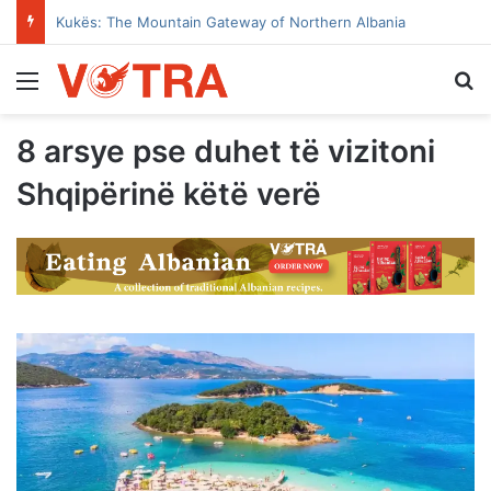
Kukës: The Mountain Gateway of Northern Albania
Menu
Se
8 arsye pse duhet të vizitoni
Shqipërinë këtë verë