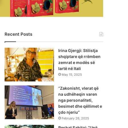
Recent Posts
Irina Gjergji: Stilistja
shqiptare që rrëmben
zemrat e modës së
lartë në Itali
May 15, 2025
“Zakonisht, vlerat që
na udhëheqin varen
nga personaliteti,
besimet dhe qëllimet e
çdo njeriu”
February 26, 2025
Reshat Sahitaj: “Unë