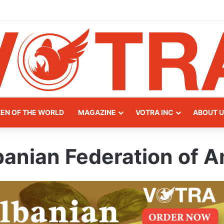
ateway of Northern Albania
ZEN OF THE WORLD
MAGAZINE
VOTRA INC
ABOUT U
banian Federation of 