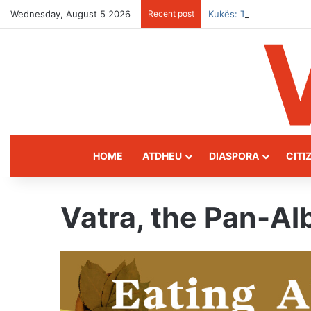
Wednesday, August 5 2026
Recent post
Kukës: The Mountain G
HOME
ATDHEU
DIASPORA
CITI
Vatra, the Pan-Al