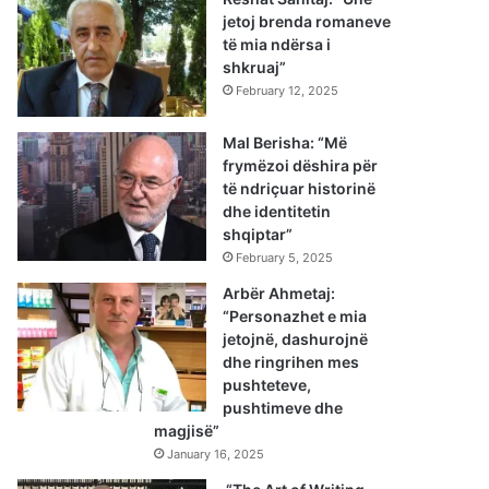
jetoj brenda romaneve
të mia ndërsa i
shkruaj”
February 12, 2025
Mal Berisha: “Më
frymëzoi dëshira për
të ndriçuar historinë
dhe identitetin
shqiptar”
February 5, 2025
Arbër Ahmetaj:
“Personazhet e mia
jetojnë, dashurojnë
dhe ringrihen mes
pushteteve,
pushtimeve dhe
magjisë”
January 16, 2025