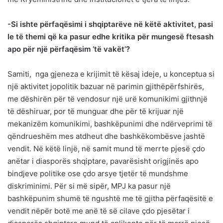
-Si ishte përfaqësimi i shqiptarëve në këtë aktivitet, pasi
le të themi që ka pasur edhe kritika për mungesë ftesash
apo për një përfaqësim ‘të vakët’?
Samiti, nga gjeneza e krijimit të kësaj ideje, u konceptua si
një aktivitet jopolitik bazuar në parimin gjithëpërfshirës,
me dëshirën për të vendosur një urë komunikimi gjithnjë
të dëshiruar, por të munguar dhe për të krijuar një
mekanizëm komunikimi, bashkëpunimi dhe ndërveprimi të
qëndrueshëm mes atdheut dhe bashkëkombësve jashtë
vendit. Në këtë linjë, në samit mund të merrte pjesë çdo
anëtar i diasporës shqiptare, pavarësisht origjinës apo
bindjeve politike ose çdo arsye tjetër të mundshme
diskriminimi. Për si më sipër, MPJ ka pasur një
bashkëpunim shumë të ngushtë me të gjitha përfaqësitë e
vendit nëpër botë me anë të së cilave çdo pjesëtar i