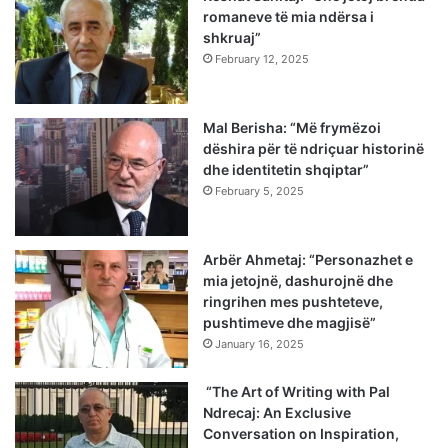
romaneve të mia ndërsa i
shkruaj”
February 12, 2025
Mal Berisha: “Më frymëzoi
dëshira për të ndriçuar historinë
dhe identitetin shqiptar”
February 5, 2025
Arbër Ahmetaj: “Personazhet e
mia jetojnë, dashurojnë dhe
ringrihen mes pushteteve,
pushtimeve dhe magjisë”
January 16, 2025
“The Art of Writing with Pal
Ndrecaj: An Exclusive
Conversation on Inspiration,