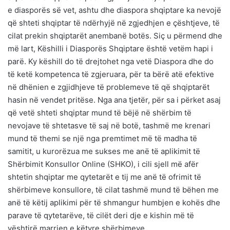
e diasporës së vet, ashtu dhe diaspora shqiptare ka nevojë
që shteti shqiptar të ndërhyjë në zgjedhjen e çështjeve, të
cilat prekin shqiptarët anembanë botës. Siç u përmend dhe
më lart, Këshilli i Diasporës Shqiptare është vetëm hapi i
parë. Ky këshill do të drejtohet nga vetë Diaspora dhe do
të ketë kompetenca të zgjeruara, për ta bërë atë efektive
në dhënien e zgjidhjeve të problemeve të që shqiptarët
hasin në vendet pritëse. Nga ana tjetër, për sa i përket asaj
që vetë shteti shqiptar mund të bëjë në shërbim të
nevojave të shtetasve të saj në botë, tashmë me krenari
mund të themi se një nga premtimet më të madha të
samitit, u kurorëzua me sukses me anë të aplikimit të
Shërbimit Konsullor Online (SHKO), i cili sjell më afër
shtetin shqiptar me qytetarët e tij me anë të ofrimit të
shërbimeve konsullore, të cilat tashmë mund të bëhen me
anë të këtij aplikimi për të shmangur humbjen e kohës dhe
parave të qytetarëve, të cilët deri dje e kishin më të
vështirë marrjen e këtyre shërbimeve.