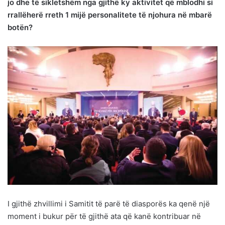
jo dhe të sikletshëm nga gjithë ky aktivitet që mblodhi si
rrallëherë rreth 1 mijë personalitete të njohura në mbarë
botën?
I gjithë zhvillimi i Samitit të parë të diasporës ka qenë një
moment i bukur për të gjithë ata që kanë kontribuar në