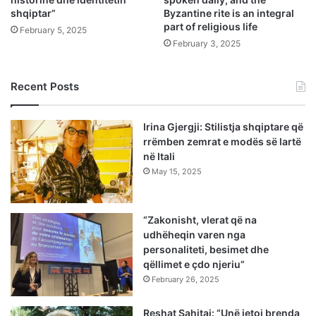
shqiptar”
Byzantine rite is an integral
part of religious life
February 5, 2025
February 3, 2025
Recent Posts
Irina Gjergji: Stilistja shqiptare që
rrëmben zemrat e modës së lartë
në Itali
May 15, 2025
“Zakonisht, vlerat që na
udhëheqin varen nga
personaliteti, besimet dhe
qëllimet e çdo njeriu”
February 26, 2025
Reshat Sahitaj: “Unë jetoj brenda