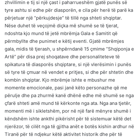
zhvillimin e tij si një çast i paharrueshëm gjatë punës së
tyre ashtu si edhe për diasporën, e cila për herë të parë ka
përjetuar një “përkujdesje” të tillë nga shteti shqiptar.
Nëse duhet të veçojmë diçka më shumë se të tjerat,
ndoshta kjo mund të jetë mbrëmja Gala e Samitit që
përmbyllte dhe punimet e këtij eventi. Gjatë mbrëmjes
gala, midis të tjerash, u shpërndanë 15 çmime “Shqiponja e
Artë” për disa prej shoqatave dhe personaliteteve të
spikatura të diasporës shqiptare, si një vlerësimin i punës
së tyre të çmuar në vendet e pritjes, si dhe për shtetin dhe
kombin shqiptar. Kjo mbrëmje ishte e mbushur me
momente emocionale, pasi janë këto personazhe që me
përulje dhe pa zhurmë kanë dhënë edhe më shumë se nga
çfarë shteti amë mund të kërkonte nga ata. Nga ana tjetër,
momenti më i sikletshëm, por në një farë mënyre shumë i
këndshëm ishte ankthi pikërisht për të sistemuar këtë det
njerëzor, të cilët nga të gjitha anët e botës kishin ardhur në
Tiranë për të ndjekur këtë aktivitet historik dhe për të