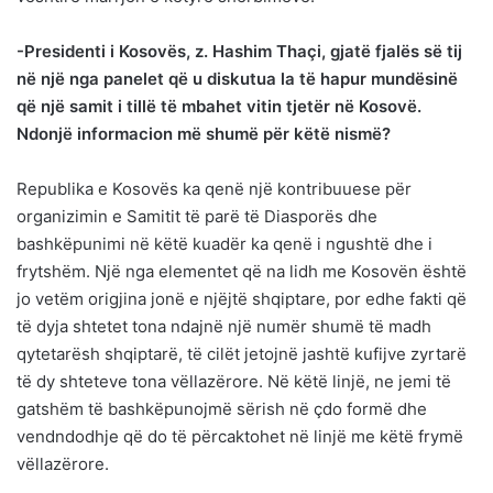
-Presidenti i Kosovës, z. Hashim Thaçi, gjatë fjalës së tij
në një nga panelet që u diskutua la të hapur mundësinë
që një samit i tillë të mbahet vitin tjetër në Kosovë.
Ndonjë informacion më shumë për këtë nismë?
Republika e Kosovës ka qenë një kontribuuese për
organizimin e Samitit të parë të Diasporës dhe
bashkëpunimi në këtë kuadër ka qenë i ngushtë dhe i
frytshëm. Një nga elementet që na lidh me Kosovën është
jo vetëm origjina jonë e njëjtë shqiptare, por edhe fakti që
të dyja shtetet tona ndajnë një numër shumë të madh
qytetarësh shqiptarë, të cilët jetojnë jashtë kufijve zyrtarë
të dy shteteve tona vëllazërore. Në këtë linjë, ne jemi të
gatshëm të bashkëpunojmë sërish në çdo formë dhe
vendndodhje që do të përcaktohet në linjë me këtë frymë
vëllazërore.