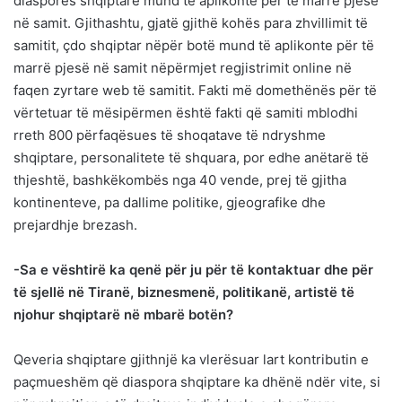
diasporës shqiptare mund të aplikonte për të marrë pjesë
në samit. Gjithashtu, gjatë gjithë kohës para zhvillimit të
samitit, çdo shqiptar nëpër botë mund të aplikonte për të
marrë pjesë në samit nëpërmjet regjistrimit online në
faqen zyrtare web të samitit. Fakti më domethënës për të
vërtetuar të mësipërmen është fakti që samiti mblodhi
rreth 800 përfaqësues të shoqatave të ndryshme
shqiptare, personalitete të shquara, por edhe anëtarë të
thjeshtë, bashkëkombës nga 40 vende, prej të gjitha
kontinenteve, pa dallime politike, gjeografike dhe
prejardhje brezash.
-Sa e vështirë ka qenë për ju për të kontaktuar dhe për
të sjellë në Tiranë, biznesmenë, politikanë, artistë të
njohur shqiptarë në mbarë botën?
Qeveria shqiptare gjithnjë ka vlerësuar lart kontributin e
paçmueshëm që diaspora shqiptare ka dhënë ndër vite, si