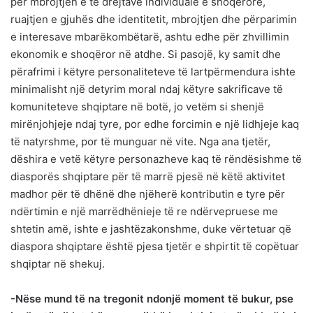
për mbrojtjen e të drejtave individuale e shoqërore,
ruajtjen e gjuhës dhe identitetit, mbrojtjen dhe përparimin
e interesave mbarëkombëtarë, ashtu edhe për zhvillimin
ekonomik e shoqëror në atdhe. Si pasojë, ky samit dhe
përafrimi i këtyre personaliteteve të lartpërmendura ishte
minimalisht një detyrim moral ndaj këtyre sakrificave të
komuniteteve shqiptare në botë, jo vetëm si shenjë
mirënjohjeje ndaj tyre, por edhe forcimin e një lidhjeje kaq
të natyrshme, por të munguar në vite. Nga ana tjetër,
dëshira e vetë këtyre personazheve kaq të rëndësishme të
diasporës shqiptare për të marrë pjesë në këtë aktivitet
madhor për të dhënë dhe njëherë kontributin e tyre për
ndërtimin e një marrëdhënieje të re ndërvepruese me
shtetin amë, ishte e jashtëzakonshme, duke vërtetuar që
diaspora shqiptare është pjesa tjetër e shpirtit të copëtuar
shqiptar në shekuj.
-Nëse mund të na tregonit ndonjë moment të bukur, pse