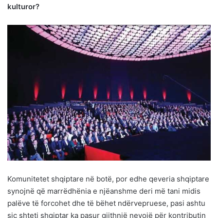
kulturor?
Komunitetet shqiptare në botë, por edhe qeveria shqiptare
synojnë që marrëdhënia e njëanshme deri më tani midis
palëve të forcohet dhe të bëhet ndërvepruese, pasi ashtu
siç shteti shqiptar ka pasur gjithnjë nevojë për kontributin