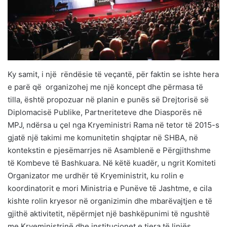
Ky samit, i një rëndësie të veçantë, për faktin se ishte hera
e parë që organizohej me një koncept dhe përmasa të
tilla, është propozuar në planin e punës së Drejtorisë së
Diplomacisë Publike, Partneriteteve dhe Diasporës në
MPJ, ndërsa u çel nga Kryeministri Rama në tetor të 2015-s
gjatë një takimi me komunitetin shqiptar në SHBA, në
kontekstin e pjesëmarrjes në Asamblenë e Përgjithshme
të Kombeve të Bashkuara. Në këtë kuadër, u ngrit Komiteti
Organizator me urdhër të Kryeministrit, ku rolin e
koordinatorit e mori Ministria e Punëve të Jashtme, e cila
kishte rolin kryesor në organizimin dhe mbarëvajtjen e të
gjithë aktivitetit, nëpërmjet një bashkëpunimi të ngushtë
me Kryeministrinë dhe institucionet e tjera të linjës.