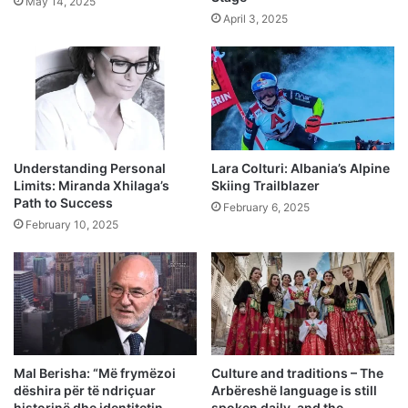
May 14, 2025
April 3, 2025
Understanding Personal
Lara Colturi: Albania’s Alpine
Limits: Miranda Xhilaga’s
Skiing Trailblazer
Path to Success
February 6, 2025
February 10, 2025
Mal Berisha: “Më frymëzoi
Culture and traditions – The
dëshira për të ndriçuar
Arbëreshë language is still
historinë dhe identitetin
spoken daily, and the