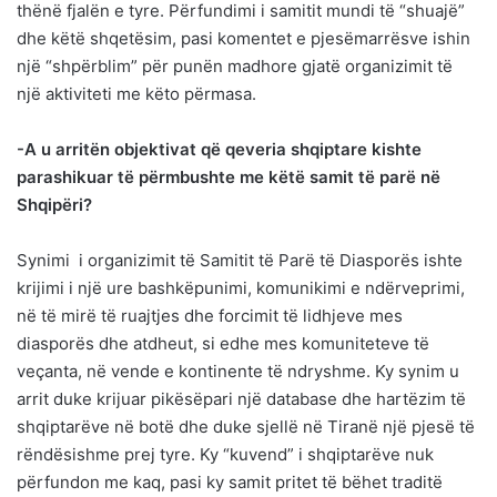
thënë fjalën e tyre. Përfundimi i samitit mundi të “shuajë”
dhe këtë shqetësim, pasi komentet e pjesëmarrësve ishin
një “shpërblim” për punën madhore gjatë organizimit të
një aktiviteti me këto përmasa.
-A u arritën objektivat që qeveria shqiptare kishte
parashikuar të përmbushte me këtë samit të parë në
Shqipëri?
Synimi i organizimit të Samitit të Parë të Diasporës ishte
krijimi i një ure bashkëpunimi, komunikimi e ndërveprimi,
në të mirë të ruajtjes dhe forcimit të lidhjeve mes
diasporës dhe atdheut, si edhe mes komuniteteve të
veçanta, në vende e kontinente të ndryshme. Ky synim u
arrit duke krijuar pikësëpari një database dhe hartëzim të
shqiptarëve në botë dhe duke sjellë në Tiranë një pjesë të
rëndësishme prej tyre. Ky “kuvend” i shqiptarëve nuk
përfundon me kaq, pasi ky samit pritet të bëhet traditë