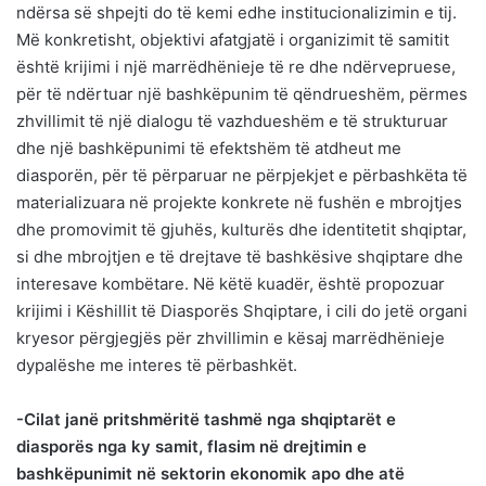
ndërsa së shpejti do të kemi edhe institucionalizimin e tij.
Më konkretisht, objektivi afatgjatë i organizimit të samitit
është krijimi i një marrëdhënieje të re dhe ndërvepruese,
për të ndërtuar një bashkëpunim të qëndrueshëm, përmes
zhvillimit të një dialogu të vazhdueshëm e të strukturuar
dhe një bashkëpunimi të efektshëm të atdheut me
diasporën, për të përparuar ne përpjekjet e përbashkëta të
materializuara në projekte konkrete në fushën e mbrojtjes
dhe promovimit të gjuhës, kulturës dhe identitetit shqiptar,
si dhe mbrojtjen e të drejtave të bashkësive shqiptare dhe
interesave kombëtare. Në këtë kuadër, është propozuar
krijimi i Këshillit të Diasporës Shqiptare, i cili do jetë organi
kryesor përgjegjës për zhvillimin e kësaj marrëdhënieje
dypalëshe me interes të përbashkët.
-Cilat janë pritshmëritë tashmë nga shqiptarët e
diasporës nga ky samit, flasim në drejtimin e
bashkëpunimit në sektorin ekonomik apo dhe atë