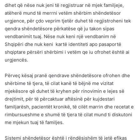
dihet që nëse nuk jeni të regjistruar në mjek familjeje,
atëherë mund të merrni vetëm shërbim shëndetësor
urgjence, për çdo veprim tjetër duhet të regjistroheni tek
qendra shëndetësore përkatëse që ju takon sipas
vendbanimit tuaj. Nëse nuk keni një vendbanim në
Shqipëri dhe nuk keni kartë identiteti apo pasaportë
shqiptare përsëri shërbimi i vetëm qe iu ofrohet është ai
urgjencës.
Përveç kësaj pranë qendrave shëndetësore ofrohen dhe
shërbime të tjera, të cilat kanë të bëjnë me vizitat
mjekësore që duhet të kryhen për rinovimin e lejes së
drejtimit, për të përcaktuar aftësinë për kujdestari
familjarësh, pacientët kronikë, të cilët marrin dhe recetat e
rimbursueshme e shumë të tjera të cilat mund ti diskutoni
me mjekun tuaj të familjes.
Sistemi shëndetësor është i rëndësishëm të jetë efikas