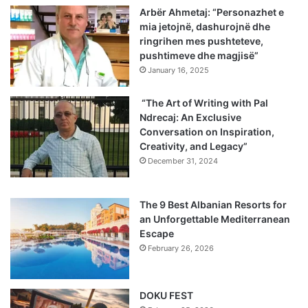
Arbër Ahmetaj: “Personazhet e
mia jetojnë, dashurojnë dhe
ringrihen mes pushteteve,
pushtimeve dhe magjisë”
January 16, 2025
“The Art of Writing with Pal
Ndrecaj: An Exclusive
Conversation on Inspiration,
Creativity, and Legacy”
December 31, 2024
The 9 Best Albanian Resorts for
an Unforgettable Mediterranean
Escape
February 26, 2026
DOKU FEST