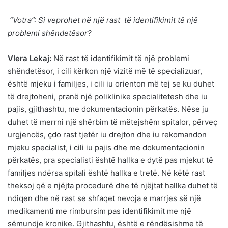
“Votra”: Si veprohet në një rast të identifikimit të një
problemi shëndetësor?
Vlera Lekaj:
Në rast të identifikimit të një problemi
shëndetësor, i cili kërkon një vizitë më të specializuar,
është mjeku i familjes, i cili iu orienton më tej se ku duhet
të drejtoheni, pranë një poliklinike specialitetesh dhe iu
pajis, gjithashtu, me dokumentacionin përkatës. Nëse ju
duhet të merrni një shërbim të mëtejshëm spitalor, përveç
urgjencës, çdo rast tjetër iu drejton dhe iu rekomandon
mjeku specialist, i cili iu pajis dhe me dokumentacionin
përkatës, pra specialisti është hallka e dytë pas mjekut të
familjes ndërsa spitali është hallka e tretë. Në këtë rast
theksoj që e njëjta procedurë dhe të njëjtat hallka duhet të
ndiqen dhe në rast se shfaqet nevoja e marrjes së një
medikamenti me rimbursim pas identifikimit me një
sëmundje kronike. Gjithashtu, është e rëndësishme të