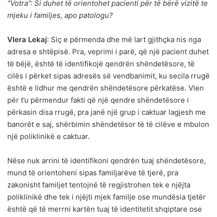
“Votra”: Si duhet të orientohet pacienti për të bërë vizitë te
mjeku i familjes, apo patologu?
Vlera Lekaj
: Siç e përmenda dhe më lart gjithçka nis nga
adresa e shtëpisë. Pra, veprimi i parë, që një pacient duhet
të bëjë, është të identifikojë qendrën shëndetësore, të
cilës i përket sipas adresës së vendbanimit, ku secila rrugë
është e lidhur me qendrën shëndetësore përkatëse. Vlen
për t’u përmendur fakti që një qendre shëndetësore i
përkasin disa rrugë, pra janë një grup i caktuar lagjesh me
banorët e saj, shërbimin shëndetësor të të cilëve e mbulon
një poliklinikë e caktuar.
Nëse nuk arrini të identifikoni qendrën tuaj shëndetësore,
mund të orientoheni sipas familjarëve të tjerë, pra
zakonisht familjet tentojnë të regjistrohen tek e njëjta
poliklinikë dhe tek i njëjti mjek familje ose mundësia tjetër
është që të merrni kartën tuaj të identitetit shqiptare ose