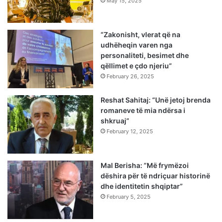
May 15, 2025
“Zakonisht, vlerat që na
udhëheqin varen nga
personaliteti, besimet dhe
qëllimet e çdo njeriu”
February 26, 2025
Reshat Sahitaj: “Unë jetoj brenda
romaneve të mia ndërsa i
shkruaj”
February 12, 2025
Mal Berisha: “Më frymëzoi
dëshira për të ndriçuar historinë
dhe identitetin shqiptar”
February 5, 2025