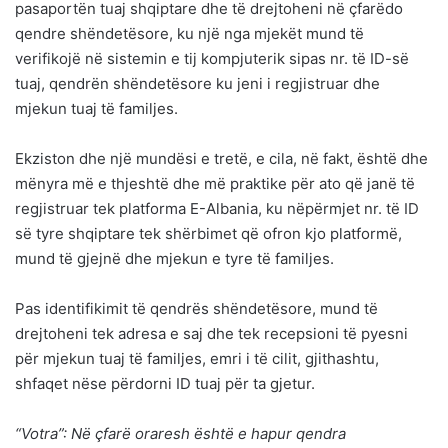
pasaportën tuaj shqiptare dhe të drejtoheni në çfarëdo
qendre shëndetësore, ku një nga mjekët mund të
verifikojë në sistemin e tij kompjuterik sipas nr. të ID-së
tuaj, qendrën shëndetësore ku jeni i regjistruar dhe
mjekun tuaj të familjes.
Ekziston dhe një mundësi e tretë, e cila, në fakt, është dhe
mënyra më e thjeshtë dhe më praktike për ato që janë të
regjistruar tek platforma E-Albania, ku nëpërmjet nr. të ID
së tyre shqiptare tek shërbimet që ofron kjo platformë,
mund të gjejnë dhe mjekun e tyre të familjes.
Pas identifikimit të qendrës shëndetësore, mund të
drejtoheni tek adresa e saj dhe tek recepsioni të pyesni
për mjekun tuaj të familjes, emri i të cilit, gjithashtu,
shfaqet nëse përdorni ID tuaj për ta gjetur.
“Votra”: Në çfarë oraresh është e hapur qendra