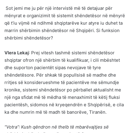
Sot jemi me ju për një intervistë më të detajuar për
mënyrat e organizimit të sistemit shëndetësor në mënyrë
që t’iu vijmë në ndihmë shqiptarëve kur atyre iu duhet ta
marrin shërbimin shëndetësor në Shqipëri. Si funksion
shërbimi shëndetësor?
Vlera Lekaj
: Prej vitesh tashmë sistemi shëndetësor
shqiptar ofron një shërbim të kualifikuar, i cili mbështet
dhe suporton pacientët sipas nevojave të tyre
shëndetësore. Për shkak të popullsisë së madhe dhe
rritjes së konsiderueshme të pacientëve me sëmundje
kronike, sistemi shëndetësor po përballet aktualisht me
një nga sfidat më të mëdha të menaxhimit të këtij fluksi
pacientësh, sidomos në kryeqendrën e Shqipërisë, e cila
ka dhe numrin më të madh të banorëve, Tiranën.
“Votra”: Kush qëndron në thelb të mbarëvajtjes së