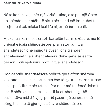
përballuar këto situata.
Nëse keni nevojë për një vizitë rutine, ose për një Check
up shëndetësor atëherë siç u përmend më lart duhet të
drejtoheni tek mjeku i juaj i familjes në turnin e tij.
Mjeku juaj ka në patronazh kartelën tuaj mjekësore, me të
dhënat e juaja shëndetësore, pra historikun tuaj
shëndetësor, dhe mund ta pyesni dhe ti shprehni
shqetësimet tuaja shëndetësore duke qenë se është
personi i cili njeh mirë profilin tuaj shëndetësor.
Çdo qendër shëndetësore ndër të tjera ofron shërbim
laboratorik, me analizat përkatëse të gjakut, imazherik dhe
disa specialitete përkatëse. Por ndër më të rëndësishmit
është shërbimi i check up, i cili iu ofrohet të gjithë
pacientëve mbi 35 vjeç, për të pasur një panoramë të
përgjithshme të gjendjes së tyre shëndetësore.