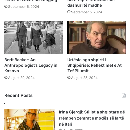
dashuri të madhe
September 6, 2024
September 5, 2024
Berit Backer: An
Urtësia nga shpirti i
Anthropologist’s Legacy in
Shqipërisë: Reflektimet e At
Kosovo
Zef Pllumit
August 29, 2024
August 28, 2024
Recent Posts
Irina Gjergji: Stilistja shqiptare që
rrëmben zemrat e modës së lartë
në Itali