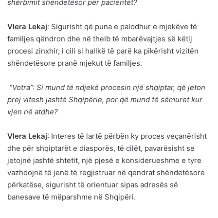
shërbimit shëndetësor për pacientët?
Vlera Lekaj
: Sigurisht që puna e palodhur e mjekëve të
familjes qëndron dhe në thelb të mbarëvajtjes së këtij
procesi zinxhir, i cili si hallkë të parë ka pikërisht vizitën
shëndetësore pranë mjekut të familjes.
“Votra”: Si mund të ndjekë procesin një shqiptar, që jeton
prej vitesh jashtë Shqipërie, por që mund të sëmuret kur
vjen në atdhe?
Vlera Lekaj
: Interes të lartë përbën ky proces veçanërisht
dhe për shqiptarët e diasporës, të cilët, pavarësisht se
jetojnë jashtë shtetit, një pjesë e konsiderueshme e tyre
vazhdojnë të jenë të regjistruar në qendrat shëndetësore
përkatëse, sigurisht të orientuar sipas adresës së
banesave të mëparshme në Shqipëri.