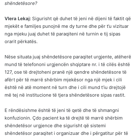
shëndetësore?
Vlera Lekaj:
Sigurisht që duhet të jeni në dijeni të faktit që
mjekët e familjes punojnë me dy turne dhe për t’u vizituar
nga mjeku juaj duhet të paraqiteni në turnin e tij sipas
orarit përkatës.
Nëse situata juaj shëndetësore paraqitet urgjente, atëherë
mund të telefononi urgjencën shqiptare nr. i të cilës është
127, ose të drejtoheni pranë një qendre shëndetësore të
afërt për të marrë shërbim mjekësor nga një mjek i cili
është në atë moment në turn dhe i cili mund t’iu drejtojë
më tej në institucione të tjera shëndetësore sipas rastit.
E rëndësishme është të jeni të qetë dhe të shmangni
konfuzionin. Çdo pacient ka të drejtë të marrë shërbim
shëndetësor urgjence dhe sigurisht që sistemi
shëndetësor paraqitet i organizuar dhe i përgatitur për të