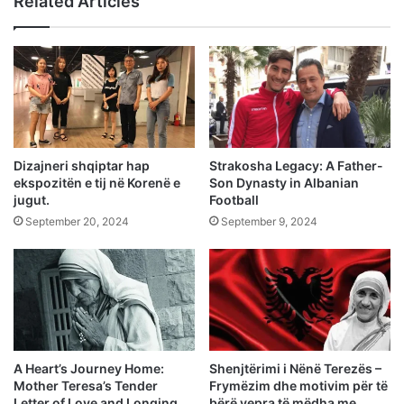
Related Articles
Dizajneri shqiptar hap
Strakosha Legacy: A Father-
ekspozitën e tij në Korenë e
Son Dynasty in Albanian
jugut.
Football
September 20, 2024
September 9, 2024
A Heart’s Journey Home:
Shenjtërimi i Nënë Terezës –
Mother Teresa’s Tender
Frymëzim dhe motivim për të
Letter of Love and Longing
bërë vepra të mëdha me