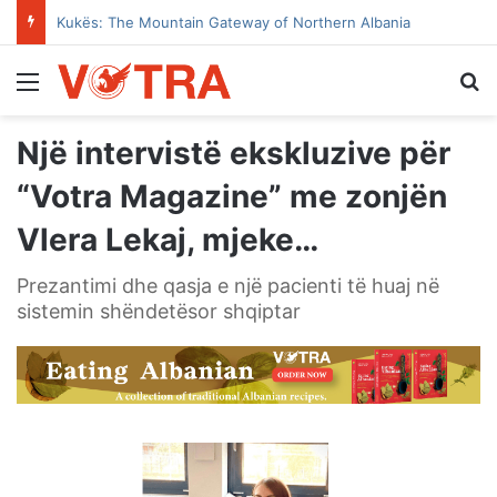
Kukës: The Mountain Gateway of Northern Albania
Menu
Se
Një intervistë ekskluzive për
“Votra Magazine” me zonjën
Vlera Lekaj, mjeke…
Prezantimi dhe qasja e një pacienti të huaj në
sistemin shëndetësor shqiptar