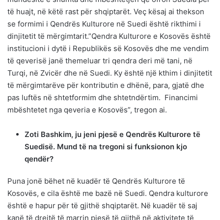
të huajt, në këtë rast për shqiptarët. Veç kësaj ai thekson
se formimi i Qendrës Kulturore në Suedi është rikthimi i
dinjitetit të mërgimtarit.”Qendra Kulturore e Kosovës është
institucioni i dytë i Republikës së Kosovës dhe me vendim
të qeverisë janë themeluar tri qendra deri më tani, në
Turqi, në Zvicër dhe në Suedi. Ky është një kthim i dinjitetit
të mërgimtarëve për kontributin e dhënë, para, gjatë dhe
pas luftës në shtetformim dhe shtetndërtim. Financimi
mbështetet nga qeveria e Kosovës”, tregon ai.
Zoti Bashkim, ju jeni pjesë e Qendrës Kulturore të
Suedisë. Mund të na tregoni si funksionon kjo
qendër?
Puna jonë bëhet në kuadër të Qendrës Kulturore të
Kosovës, e cila është me bazë në Suedi. Qendra kulturore
është e hapur për të gjithë shqiptarët. Në kuadër të saj
kanë të drejtë të marrin pjesë të gjithë në aktivitete të