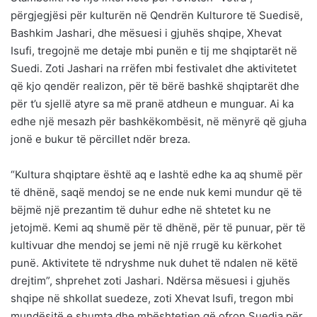
përgjegjësi për kulturën në Qendrën Kulturore të Suedisë,
Bashkim Jashari, dhe mësuesi i gjuhës shqipe, Xhevat
Isufi, tregojnë me detaje mbi punën e tij me shqiptarët në
Suedi. Zoti Jashari na rrëfen mbi festivalet dhe aktivitetet
që kjo qendër realizon, për të bërë bashkë shqiptarët dhe
për t’u sjellë atyre sa më pranë atdheun e munguar. Ai ka
edhe një mesazh për bashkëkombësit, në mënyrë që gjuha
jonë e bukur të përcillet ndër breza.
“Kultura shqiptare është aq e lashtë edhe ka aq shumë për
të dhënë, saqë mendoj se ne ende nuk kemi mundur që të
bëjmë një prezantim të duhur edhe në shtetet ku ne
jetojmë. Kemi aq shumë për të dhënë, për të punuar, për të
kultivuar dhe mendoj se jemi në një rrugë ku kërkohet
punë. Aktivitete të ndryshme nuk duhet të ndalen në këtë
drejtim”, shprehet zoti Jashari. Ndërsa mësuesi i gjuhës
shqipe në shkollat suedeze, zoti Xhevat Isufi, tregon mbi
mundësitë e shumta dhe mbështetjen që ofron Suedia për