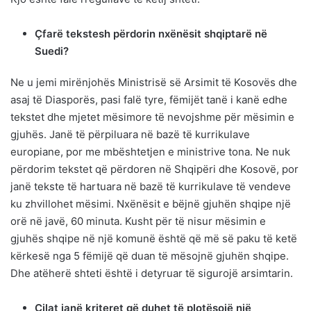
Çfarë tekstesh përdorin nxënësit shqiptarë në
Suedi?
Ne u jemi mirënjohës Ministrisë së Arsimit të Kosovës dhe
asaj të Diasporës, pasi falë tyre, fëmijët tanë i kanë edhe
tekstet dhe mjetet mësimore të nevojshme për mësimin e
gjuhës. Janë të përpiluara në bazë të kurrikulave
europiane, por me mbështetjen e ministrive tona. Ne nuk
përdorim tekstet që përdoren në Shqipëri dhe Kosovë, por
janë tekste të hartuara në bazë të kurrikulave të vendeve
ku zhvillohet mësimi. Nxënësit e bëjnë gjuhën shqipe një
orë në javë, 60 minuta. Kusht për të nisur mësimin e
gjuhës shqipe në një komunë është që më së paku të ketë
kërkesë nga 5 fëmijë që duan të mësojnë gjuhën shqipe.
Dhe atëherë shteti është i detyruar të sigurojë arsimtarin.
Cilat janë kriteret që duhet të plotësojë një