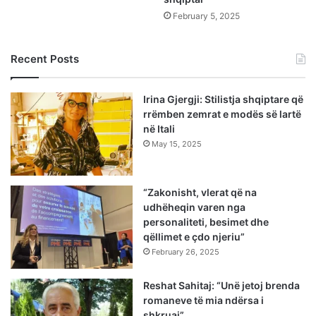
February 5, 2025
Recent Posts
Irina Gjergji: Stilistja shqiptare që
rrëmben zemrat e modës së lartë
në Itali
May 15, 2025
“Zakonisht, vlerat që na
udhëheqin varen nga
personaliteti, besimet dhe
qëllimet e çdo njeriu”
February 26, 2025
Reshat Sahitaj: “Unë jetoj brenda
romaneve të mia ndërsa i
shkruaj”