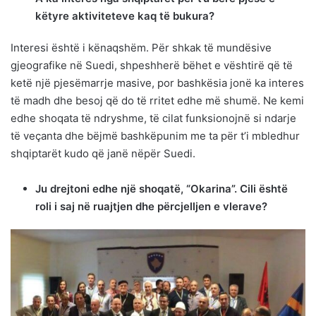
këtyre aktiviteteve kaq të bukura?
Interesi është i kënaqshëm. Për shkak të mundësive
gjeografike në Suedi, shpeshherë bëhet e vështirë që të
ketë një pjesëmarrje masive, por bashkësia jonë ka interes
të madh dhe besoj që do të rritet edhe më shumë. Ne kemi
edhe shoqata të ndryshme, të cilat funksionojnë si ndarje
të veçanta dhe bëjmë bashkëpunim me ta për t’i mbledhur
shqiptarët kudo që janë nëpër Suedi.
Ju drejtoni edhe një shoqatë, “Okarina”. Cili është
roli i saj në ruajtjen dhe përcjelljen e vlerave?