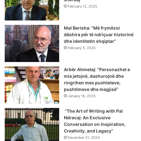
February 12, 2025
Mal Berisha: “Më frymëzoi
dëshira për të ndriçuar historinë
dhe identitetin shqiptar”
February 5, 2025
Arbër Ahmetaj: “Personazhet e
mia jetojnë, dashurojnë dhe
ringrihen mes pushteteve,
pushtimeve dhe magjisë”
January 16, 2025
“The Art of Writing with Pal
Ndrecaj: An Exclusive
Conversation on Inspiration,
Creativity, and Legacy”
December 31, 2024