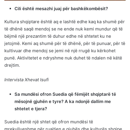
Cili është mesazhi juaj për bashkëkombësit?
Kultura shqiptare është aq e lashtë edhe kaq ka shumë për
të dhënë saqë mendoj se ne ende nuk kemi mundur që të
bëjmë një prezantim të duhur edhe në shtetet ku ne
jetojmë. Kemi aq shumë për të dhënë, për të punuar, për të
kultivuar dhe mendoj se jemi në një rrugë ku kërkohet
punë. Aktivitetet e ndryshme nuk duhet të ndalen në këtë
drejtim.
Intervista Xhevat Isufi
Sa mundësi ofron Suedia që fëmijët shqiptarë të
mësojnë gjuhën e tyre? A ka ndonjë dallim me
shtetet e tjera?
Suedia është një shtet që ofron mundësi të
mrekullueshme për ruajtjen e gjuhës dhe kulturës shqipe