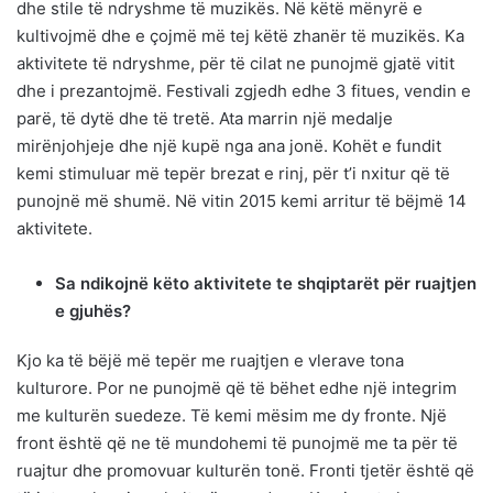
dhe stile të ndryshme të muzikës. Në këtë mënyrë e
kultivojmë dhe e çojmë më tej këtë zhanër të muzikës. Ka
aktivitete të ndryshme, për të cilat ne punojmë gjatë vitit
dhe i prezantojmë. Festivali zgjedh edhe 3 fitues, vendin e
parë, të dytë dhe të tretë. Ata marrin një medalje
mirënjohjeje dhe një kupë nga ana jonë. Kohët e fundit
kemi stimuluar më tepër brezat e rinj, për t’i nxitur që të
punojnë më shumë. Në vitin 2015 kemi arritur të bëjmë 14
aktivitete.
Sa ndikojnë këto aktivitete te shqiptarët për ruajtjen
e gjuhës?
Kjo ka të bëjë më tepër me ruajtjen e vlerave tona
kulturore. Por ne punojmë që të bëhet edhe një integrim
me kulturën suedeze. Të kemi mësim me dy fronte. Një
front është që ne të mundohemi të punojmë me ta për të
ruajtur dhe promovuar kulturën tonë. Fronti tjetër është që