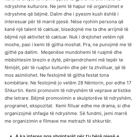
ndryshme kulturore. Ne jemi të hapur në organizimet e
ndryshme që bëjmë. Dalim dhe i pyesim kush është i
interesuar për të marrë pjesë. Nëse njohim persona që
kanë një talent të caktuar, bisedojmë me ta dhe arrijmë të
bëjmë një aktivitet të caktuar. Nuk i drejtohet vetëm një
moshe, pasi i kemi të gjitha moshat. Pra, ne punojmë me të
gjithë pa dallim. Meqenëse mundohemi të ruajmë dhe
mbështesim brezin e dytë, përqendrohemi më tepër te
fëmijët, për të ruajtur kulturën dhe për ta zhvilluar, që të
mos asimilohet. Ne festojmë të gjitha festat tona
kombëtare. Ne festojmë jo vetëm 28 Nëntorin, por edhe 17
Shkurtin. Kemi promovim të ndryshëm të veprave artistike
dhe letrare. Bëjmë promovimin e skulptorëve të ndryshëm,
programet, ekspozitat. Kemi filluar edhe me drama, si dhe
organizojmë shfaqje të ndryshme. Së fundmi, jemi marrë
me organizimin e filmave me metrazh të shkurtër.
A ka interes nga shqiptarët për t’u bërë pjesë e