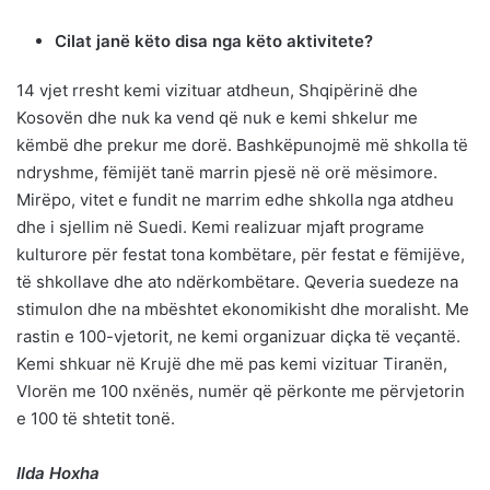
Cilat janë këto disa nga këto aktivitete?
14 vjet rresht kemi vizituar atdheun, Shqipërinë dhe
Kosovën dhe nuk ka vend që nuk e kemi shkelur me
këmbë dhe prekur me dorë. Bashkëpunojmë më shkolla të
ndryshme, fëmijët tanë marrin pjesë në orë mësimore.
Mirëpo, vitet e fundit ne marrim edhe shkolla nga atdheu
dhe i sjellim në Suedi. Kemi realizuar mjaft programe
kulturore për festat tona kombëtare, për festat e fëmijëve,
të shkollave dhe ato ndërkombëtare. Qeveria suedeze na
stimulon dhe na mbështet ekonomikisht dhe moralisht. Me
rastin e 100-vjetorit, ne kemi organizuar diçka të veçantë.
Kemi shkuar në Krujë dhe më pas kemi vizituar Tiranën,
Vlorën me 100 nxënës, numër që përkonte me përvjetorin
e 100 të shtetit tonë.
Ilda Hoxha