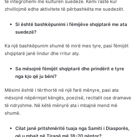
të integrohemi me kulturën suedeze. Kemi raste kur
zhvillojmë edhe aktivitete të përbashkëta me suedezët.
Si është bashkëpunimi i fëmijëve shqiptarë me ata
suedezë?
Ka një bashkëpunim shumë të mirë mes tyre, pasi fëmijët
shqiptarë janë lindur dhe rritur aty.
Sa mësojnë fëmijët shqiptarë dhe prindërit e tyre
nga kjo që ju bëni?
Mësimi është i tërthortë në një farë mënyre, pasi ata
mësojnë nëpërmjet këngës, poezisë, recitalit ose dramave
të ndryshme. Në këtë mënyrë ata i mbajnë mend më
shumë.
Cilat janë pritshmëritë tuaja nga Samiti i Diasporës,
që u mbajt në Tiranë më 18-20 nëntor?