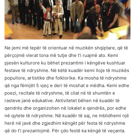
Ne jemi më tepër të orientuar në muzikën shqiptare, që të
përçojmë vlerat tona më tutje dhe t’i ruajmë ato. Kemi
pjesën kulturore ku bëhet prezantimi i këngëve kushtuar
festave të ndryshme. Në këtë kuadër kemi lloje të muzikës
popullore, artistike dhe folklorike. Ka mosha të ndryshme
që nga fëmijët 5 vjeç e deri të moshat e mëdha. Kemi edhe
poezi, recitale të ndryshme, të cilat në të shumtën e
rasteve janë edukative. Aktivitetet bëhen në kuadër të
qendrës dhe organizohen në lokalet e qendrës, por edhe
në qytete të ndryshme. Në kuadër të saj, ne mblidhemi një
herë në javë dhe zgjedhim këngët për festa të ndryshme
që do t’i prezantojmë. Për çdo festë ka këngë të veçanta.