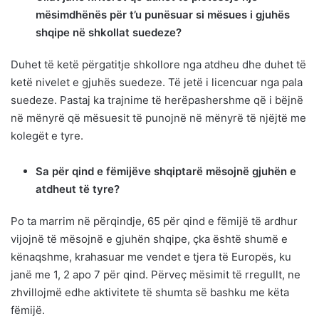
mësimdhënës për t’u punësuar si mësues i gjuhës
shqipe në shkollat suedeze?
Duhet të ketë përgatitje shkollore nga atdheu dhe duhet të
ketë nivelet e gjuhës suedeze. Të jetë i licencuar nga pala
suedeze. Pastaj ka trajnime të herëpashershme që i bëjnë
në mënyrë që mësuesit të punojnë në mënyrë të njëjtë me
kolegët e tyre.
Sa për qind e fëmijëve shqiptarë mësojnë gjuhën e
atdheut të tyre?
Po ta marrim në përqindje, 65 për qind e fëmijë të ardhur
vijojnë të mësojnë e gjuhën shqipe, çka është shumë e
kënaqshme, krahasuar me vendet e tjera të Europës, ku
janë me 1, 2 apo 7 për qind. Përveç mësimit të rregullt, ne
zhvillojmë edhe aktivitete të shumta së bashku me këta
fëmijë.