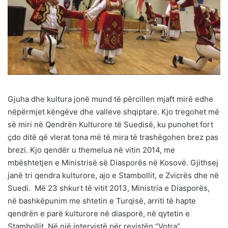
Gjuha dhe kultura jonë mund të përcillen mjaft mirë edhe
nëpërmjet këngëve dhe valleve shqiptare. Kjo tregohet më
së miri në Qendrën Kulturore të Suedisë, ku punohet fort
çdo ditë që vlerat tona më të mira të trashëgohen brez pas
brezi. Kjo qendër u themelua në vitin 2014, me
mbështetjen e Ministrisë së Diasporës në Kosovë. Gjithsej
janë tri qendra kulturore, ajo e Stambollit, e Zvicrës dhe në
Suedi. Më 23 shkurt të vitit 2013, Ministria e Diasporës,
në bashkëpunim me shtetin e Turqisë, arriti të hapte
qendrën e parë kulturore në diasporë, në qytetin e
Stambollit. Në një intervistë për revistën “Votra”,