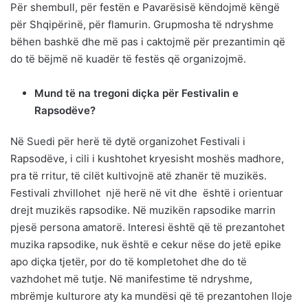
Për shembull, për festën e Pavarësisë këndojmë këngë
për Shqipërinë, për flamurin. Grupmosha të ndryshme
bëhen bashkë dhe më pas i caktojmë për prezantimin që
do të bëjmë në kuadër të festës që organizojmë.
Mund të na tregoni diçka për Festivalin e
Rapsodëve?
Në Suedi për herë të dytë organizohet Festivali i
Rapsodëve, i cili i kushtohet kryesisht moshës madhore,
pra të rritur, të cilët kultivojnë atë zhanër të muzikës.
Festivali zhvillohet një herë në vit dhe është i orientuar
drejt muzikës rapsodike. Në muzikën rapsodike marrin
pjesë persona amatorë. Interesi është që të prezantohet
muzika rapsodike, nuk është e cekur nëse do jetë epike
apo diçka tjetër, por do të kompletohet dhe do të
vazhdohet më tutje. Në manifestime të ndryshme,
mbrëmje kulturore aty ka mundësi që të prezantohen lloje