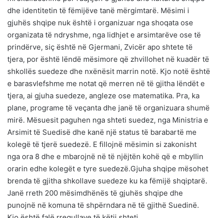
dhe identitetin të fëmijëve tanë mërgimtarë. Mësimi i
gjuhës shqipe nuk është i organizuar nga shoqata ose
organizata të ndryshme, nga lidhjet e arsimtarëve ose të
prindërve, siç është në Gjermani, Zvicër apo shtete të
tjera, por është lëndë mësimore që zhvillohet në kuadër të
shkollës suedeze dhe nxënësit marrin notë. Kjo notë është
e barasvlefshme me notat që merren në të gjitha lëndët e
tjera, ai gjuha suedeze, angleze ose matematika. Pra, ka
plane, programe të veçanta dhe janë të organizuara shumë
mirë. Mësuesit paguhen nga shteti suedez, nga Ministria e
Arsimit të Suedisë dhe kanë një status të barabartë me
kolegë të tjerë suedezë. E fillojnë mësimin si zakonisht
nga ora 8 dhe e mbarojnë në të njëjtën kohë që e mbyllin
orarin edhe kolegët e tyre suedezë.Gjuha shqipe mësohet
brenda të gjitha shkollave suedeze ku ka fëmijë shqiptarë.
Janë rreth 200 mësimdhënës të gjuhës shqipe dhe
punojnë në komuna të shpërndara në të gjithë Suedinë.
Kjo është falë rregullave të këtij shteti.