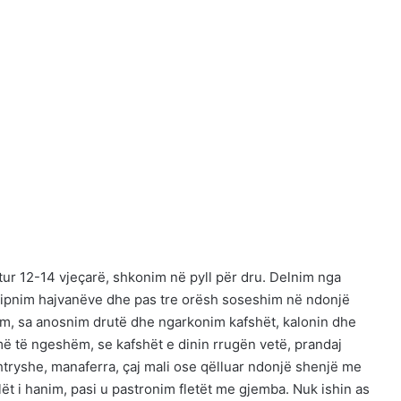
itur 12-14 vjeçarë, shkonim në pyll për dru. Delnim nga
u hipnim hajvanëve dhe pas tre orësh soseshim në ndonjë
tonim, sa anosnim drutë dhe ngarkonim kafshët, kalonin dhe
 më të ngeshëm, se kafshët e dinin rrugën vetë, prandaj
ryshe, manaferra, çaj mali ose qëlluar ndonjë shenjë me
lët i hanim, pasi u pastronim fletët me gjemba. Nuk ishin as