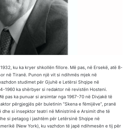
1932, ku ka kryer shkollën fillore. Më pas, në Ersekë, atë 8-
or në Tiranë. Punon një vit si ndihmës mjek në
 vazhdon studimet për Gjuhë e Letërsi Shqipe në
54-1960 ka shërbyer si redaktor në revistën Hosteni.
 Më pas ka punuar si arsimtar nga 1967-70 në Divjakë të
aktor përgjegjës për buletinin “Skena e fëmijëve”, pranë
 dhe si insepktor teatri në Ministrinë e Arsimit dhe të
dhe si petagog i jashtëm për Letërsinë Shqipe në
 Amerikë (New York), ku vazhdon të japë ndihmesën e tij për