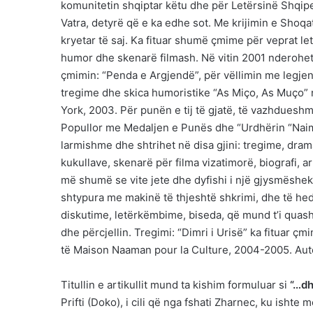
komunitetin shqiptar këtu dhe për Letërsinë Shqipe
Vatra, detyrë që e ka edhe sot. Me krijimin e Sho
kryetar të saj. Ka fituar shumë çmime për veprat let
humor dhe skenarë filmash. Në vitin 2001 nderohet
çmimin: “Penda e Argjendë”, për vëllimin me legjen
tregime dhe skica humoristike “As Miço, As Muço
York, 2003. Për punën e tij të gjatë, të vazhduesh
Popullor me Medaljen e Punës dhe “Urdhërin “Naim Fra
larmishme dhe shtrihet në disa gjini: tregime, dram
kukullave, skenarë për filma vizatimorë, biografi, art
më shumë se vite jete dhe dyfishi i një gjysmëshekul
shtypura me makinë të thjeshtë shkrimi, dhe të hedh
diskutime, letërkëmbime, biseda, që mund t’i quash
dhe përcjellin. Tregimi: “Dimri i Urisë” ka fituar 
të Maison Naaman pour la Culture, 2004-2005. Auto
Titullin e artikullit mund ta kishim formuluar si
“…dh
Prifti (Doko), i cili që nga fshati Zharnec, ku isht