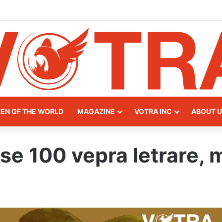
y of Northern Albania
ZEN OF THE WORLD
MAGAZINE
VOTRA INC
ABOUT U
jse 100 vepra letrare,