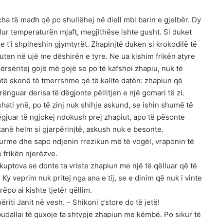
xha të madh që po shullëhej në diell mbi barin e gjelbër. Dy
 ulur temperaturën mjaft, megjithëse ishte gusht. Si duket
he t’i shpiheshin gjymtyrët. Zhapinjtë duken si krokodilë të
futen në ujë me dëshirën e tyre. Ne ua kishim frikën atyre
rsëritej gojë më gojë se po të kafshoi zhapiu, nuk të
a atë skenë të tmerrshme që të kallte datën: zhapiun që
ënguar derisa të dëgjonte pëllitjen e një gomari të zi.
shati ynë, po të zinj nuk shihje askund, se ishin shumë të
ëgjuar të ngjokej ndokush prej zhapiut, apo të pësonte
anë helm si gjarpërinjtë, askush nuk e besonte.
hurme dhe sapo ndjenin rrezikun më të vogël, vraponin të
 frikën njerëzve.
 kuptova se donte ta vriste zhapiun me një të qëlluar që të
. Ky veprim nuk pritej nga ana e tij, se e dinim që nuk i vinte
rëpo ai kishte tjetër qëllim.
iti Janit në vesh. – Shikoni ç’store do të jetë!
budallai të guxoje ta shtypje zhapiun me këmbë. Po sikur të