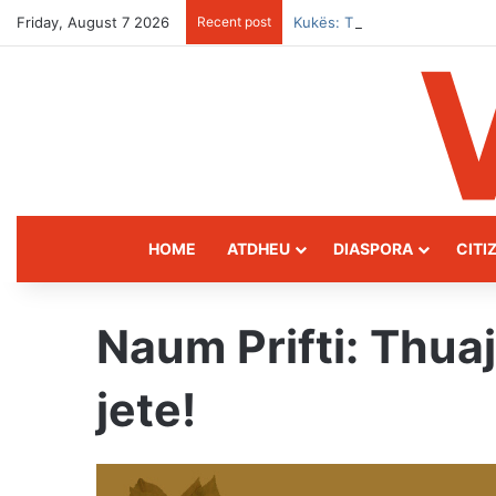
Friday, August 7 2026
Recent post
Kukës: The Mountain Gatewa
HOME
ATDHEU
DIASPORA
CITI
Naum Prifti: Thua
jete!