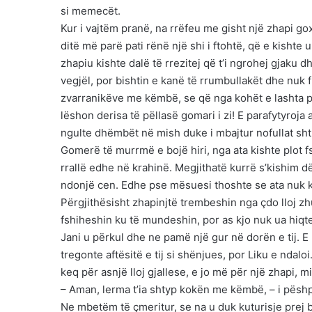
si memecët.
Kur i vajtëm pranë, na rrëfeu me gisht një zhapi go
ditë më parë pati rënë një shi i ftohtë, që e kishte
zhapiu kishte dalë të rrezitej që t’i ngrohej gjaku d
vegjël, por bishtin e kanë të rrumbullakët dhe nuk 
zvarranikëve me këmbë, se që nga kohët e lashta pë
lëshon derisa të pëllasë gomari i zi! E parafytyroj
ngulte dhëmbët në mish duke i mbajtur nofullat shtr
Gomerë të murrmë e bojë hiri, nga ata kishte plot f
rrallë edhe në krahinë. Megjithatë kurrë s’kishim d
ndonjë cen. Edhe pse mësuesi thoshte se ata nuk k
Përgjithësisht zhapinjtë trembeshin nga çdo lloj z
fshiheshin ku të mundeshin, por as kjo nuk ua hiqte
Jani u përkul dhe ne pamë një gur në dorën e tij. E
tregonte aftësitë e tij si shënjues, por Liku e ndaloi
keq për asnjë lloj gjallese, e jo më për një zhapi, mi
– Aman, lerma t’ia shtyp kokën me këmbë, – i pëshpër
Ne mbetëm të çmeritur, se na u duk kuturisje prej 