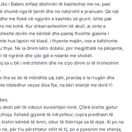
Liku i Babes shfaqi dëshirën të bashkohej me ne, pasi
më shumë nga të tjerët dhe ne natyrisht e pranuam. Qe një
 dhe me flokë në ngjyrën e kashtës së grurit. Ishte pak
re me kohë. Kur shkarraviteshim në akull, ai vinte e
ë shkelte dorën me këmbë dhe pastaj thoshte gjasme i
onte hua lapsin në klasë, i thyente majën, ose e kafshonte
u thye. Ne ia dinim këto dobësi, por megjithatë na pëlqente,
ër të ngrënë dhe çdo gjë e ndante me shokët.
 aq sa u bë i mërzitshëm dhe ne s’po dinim si të liroheshim
.
 tha se do të mblidhte çaj zalli, prandaj e la rrugën dhe
hte mbledhur veçse disa fije, na bëri shenjë me dorë t’i
abes.
u desh për të ndezur kureshtjen tonë. Çfarë kishte gjetur
gëzhoja, fishekë gjysmë të ndryshkur, copra predhash të
kishin këmbë të iknin, sikur të thërrisje sa të doje. Ai po na
, për t’iu përshtatur stilit të tij, po e pyesnim me shenja,