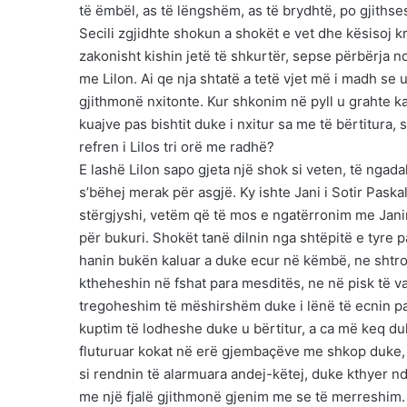
të ëmbël, as të lëngshëm, as të brydhtë, po gjithse
Secili zgjidhte shokun a shokët e vet dhe kësisoj k
zakonisht kishin jetë të shkurtër, sepse përbërja 
me Lilon. Ai qe nja shtatë a tetë vjet më i madh se
gjithmonë nxitonte. Kur shkonim në pyll u grahte k
kuajve pas bishtit duke i nxitur sa me të bërtitura, 
refren i Lilos tri orë me radhë?
E lashë Lilon sapo gjeta një shok si veten, të ngada
s’bëhej merak për asgjë. Ky ishte Jani i Sotir Paskal
stërgjyshi, vetëm që të mos e ngatërronim me Jani
për bukuri. Shokët tanë dilnin nga shtëpitë e tyre p
hanin bukën kaluar a duke ecur në këmbë, ne shtro
ktheheshin në fshat para mesditës, ne në pisk të va
tregoheshim të mëshirshëm duke i lënë të ecnin pas
kuptim të lodheshe duke u bërtitur, a ca më keq duk
fluturuar kokat në erë gjembaçëve me shkop duke,
si rendnin të alarmuara andej-këtej, duke kthyer nd
me një fjalë gjithmonë gjenim me se të merreshim.