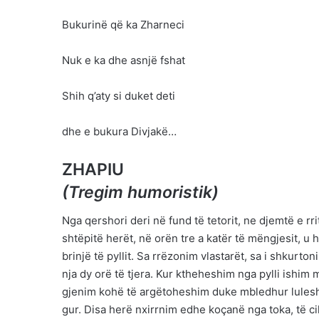
Bukurinë që ka Zharneci
Nuk e ka dhe asnjë fshat
Shih q’aty si duket deti
dhe e bukura Divjakë…
ZHAPIU
(Tregim humoristik)
Nga qershori deri në fund të tetorit, ne djemtë e rr
shtëpitë herët, në orën tre a katër të mëngjesit, 
brinjë të pyllit. Sa rrëzonim vlastarët, sa i shkur
nja dy orë të tjera. Kur ktheheshim nga pylli ishim
gjenim kohë të argëtoheshim duke mbledhur lulesht
gur. Disa herë nxirrnim edhe koçanë nga toka, të ci