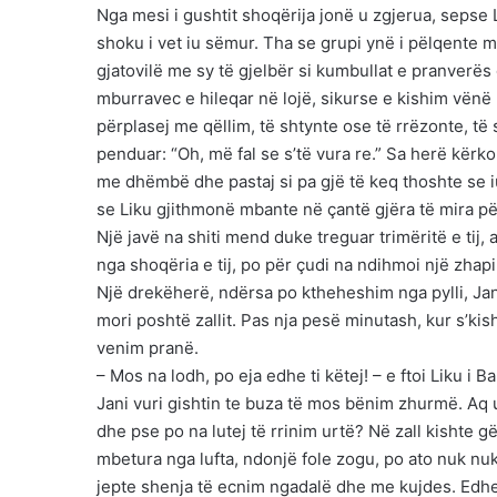
Nga mesi i gushtit shoqërija jonë u zgjerua, sepse 
shoku i vet iu sëmur. Tha se grupi ynë i pëlqente 
gjatovilë me sy të gjelbër si kumbullat e pranverës
mburravec e hileqar në lojë, sikurse e kishim vënë 
përplasej me qëllim, të shtynte ose të rrëzonte, t
penduar: “Oh, më fal se s’të vura re.” Sa herë kërk
me dhëmbë dhe pastaj si pa gjë të keq thoshte se i
se Liku gjithmonë mbante në çantë gjëra të mira p
Një javë na shiti mend duke treguar trimëritë e tij,
nga shoqëria e tij, po për çudi na ndihmoi një zhapi
Një drekëherë, ndërsa po ktheheshim nga pylli, Jani
mori poshtë zallit. Pas nja pesë minutash, kur s’kis
venim pranë.
– Mos na lodh, po eja edhe ti këtej! – e ftoi Liku i B
Jani vuri gishtin te buza të mos bënim zhurmë. Aq 
dhe pse po na lutej të rrinim urtë? Në zall kishte 
mbetura nga lufta, ndonjë fole zogu, po ato nuk nuk 
jepte shenja të ecnim ngadalë dhe me kujdes. Edhe ne