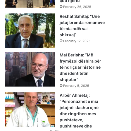
çdo njeriu”
February 26, 2025
Reshat Sahitaj: “Unë
jetoj brenda romaneve
të mia ndërsa i
shkruaj”
February 12, 2025
Mal Berisha: “Më
frymëzoi dëshira për
të ndriçuar historinë
dhe identitetin
shqiptar”
February 5, 2025
Arbër Ahmetaj:
“Personazhet e mia
jetojnë, dashurojnë
dhe ringrihen mes
pushteteve,
pushtimeve dhe