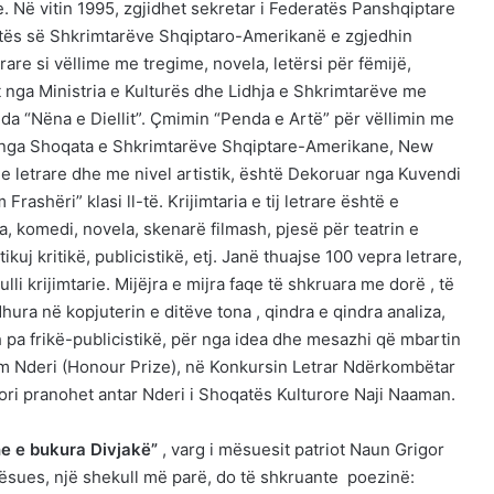
. Në vitin 1995, zgjidhet sekretar i Federatës Panshqiptare
qatës së Shkrimtarëve Shqiptaro-Amerikanë e zgjedhin
rare si vëllime me tregime, novela, letërsi për fëmijë,
 nga Ministria e Kulturës dhe Lidhja e Shkrimtarëve me
da “Nëna e Diellit”. Çmimin “Penda e Artë” për vëllimin me
” nga Shoqata e Shkrimtarëve Shqiptare-Amerikane, New
me letrare dhe me nivel artistik, është Dekoruar nga Kuvendi
shëri” klasi ll-të. Krijimtaria e tij letrare është e
a, komedi, novela, skenarë filmash, pjesë për teatrin e
ikuj kritikë, publicistikë, etj. Janë thuajse 100 vepra letrare,
li krijimtarie. Mijëjra e mijra faqe të shkruara me dorë , të
ura në kopjuterin e ditëve tona , qindra e qindra analiza,
 pa frikë-publicistikë, për nga idea dhe mesazhi që mbartin
çmim Nderi (Honour Prize), në Konkursin Letrar Ndërkombëtar
ri pranohet antar Nderi i Shoqatës Kulturore Naji Naaman.
e e bukura Divjakë”
, varg i mësuesit patriot Naun Grigor
e mësues, një shekull më parë, do të shkruante poezinë: