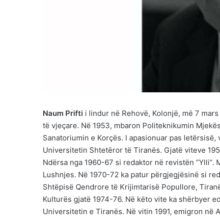
Naum Prifti
i lindur në Rehovë, Kolonjë, më 7 mars 
të vjeçare. Në 1953, mbaron Politeknikumin Mjekës
Sanatoriumin e Korçës. I apasionuar pas letërsisë,
Universitetin Shtetëror të Tiranës. Gjatë viteve 19
Ndërsa nga 1960-67 si redaktor në revistën “Ylli”.
Lushnjes. Në 1970-72 ka patur përgjegjësinë si red
Shtëpisë Qendrore të Krijimtarisë Popullore, Tiranë
Kulturës gjatë 1974-76. Në këto vite ka shërbyer e
Universitetin e Tiranës. Në vitin 1991, emigron në